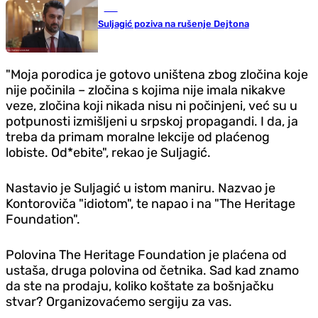
BiH
Suljagić poziva na rušenje Dejtona
"Moja porodica je gotovo uništena zbog zločina koje
nije počinila – zločina s kojima nije imala nikakve
veze, zločina koji nikada nisu ni počinjeni, već su u
potpunosti izmišljeni u srpskoj propagandi. I da, ja
treba da primam moralne lekcije od plaćenog
lobiste. Od*ebite", rekao je Suljagić.
Nastavio je Suljagić u istom maniru. Nazvao je
Kontoroviča "idiotom", te napao i na "The Heritage
Foundation".
Polovina The Heritage Foundation je plaćena od
ustaša, druga polovina od četnika. Sad kad znamo
da ste na prodaju, koliko koštate za bošnjačku
stvar? Organizovaćemo sergiju za vas.