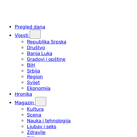
Pregled dana
Vijesti
Republika Srpska
Društvo
Banja Luka
Gradovi i opštine
BiH
Srbija
Region
Svijet
Ekonomija
Hronika
Magazin
Kultura
Scena
Nauka i tehnologija
Ljubav i seks
Zdravlje