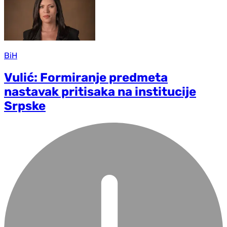
BiH
Vulić: Formiranje predmeta
nastavak pritisaka na institucije
Srpske