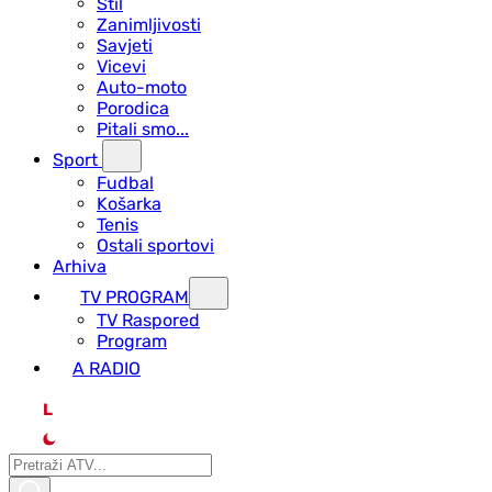
Stil
Zanimljivosti
Savjeti
Vicevi
Auto-moto
Porodica
Pitali smo...
Sport
Fudbal
Košarka
Tenis
Ostali sportovi
Arhiva
TV PROGRAM
ТV Raspored
Program
A RADIO
L