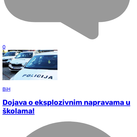
0
BiH
Dojava o eksplozivnim napravama u
školama!