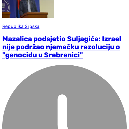
Republika Srpska
Mazalica podsjetio Suljagića: Izrael
nije podržao njemačku rezoluciju o
"genocidu u Srebrenici"