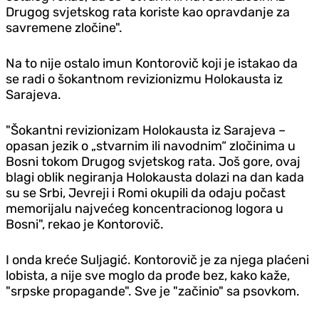
Drugog svjetskog rata koriste kao opravdanje za
savremene zločine".
Na to nije ostalo imun Kontorovič koji je istakao da
se radi o šokantnom revizionizmu Holokausta iz
Sarajeva.
"Šokantni revizionizam Holokausta iz Sarajeva –
opasan jezik o „stvarnim ili navodnim“ zločinima u
Bosni tokom Drugog svjetskog rata. Još gore, ovaj
blagi oblik negiranja Holokausta dolazi na dan kada
su se Srbi, Jevreji i Romi okupili da odaju počast
memorijalu najvećeg koncentracionog logora u
Bosni", rekao je Kontorovič.
I onda kreće Suljagić. Kontorovič je za njega plaćeni
lobista, a nije sve moglo da prođe bez, kako kaže,
"srpske propagande". Sve je "začinio" sa psovkom.