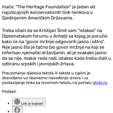
Inače, "The Heritage Foundation" je jedan od
najuticajnijih konzervativnih tink-tenkova u
Sjedinjenim Američkim Državama.
Treba istaći da se Kristijan Šmit sam "istakao" na
Diplomatskom forumu u Antaliji sa kojeg je poručio
kako će na "govor mržnje odgovoriti jasno i oštro".
Nije jasno šta je tačno bio govor mržnje na koji se
referisao njemački državljanin, ali je svakako jasno
da se nije, makar reda radi, istakao kada treba stati u
odbranu srpskih i jevrejskih žrtava.
Preuzimanje dijelova teksta ili teksta u cjelini je
dozvoljeno uz obavezno navođenje izvora i uz
postavljanje linka ka izvornom tekstu na portalu
atvbl.rs
.
Podijeli:
Link je kopiran!