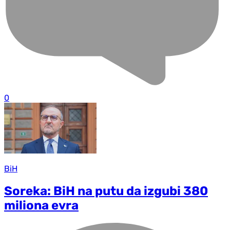
0
BiH
Soreka: BiH na putu da izgubi 380
miliona evra