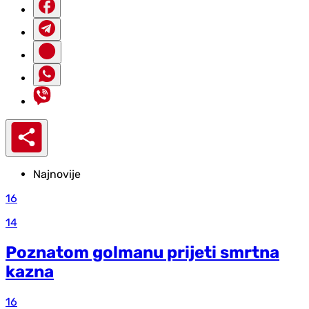
Najnovije
16
14
Poznatom golmanu prijeti smrtna
kazna
16