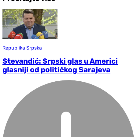
Republika Srpska
Stevandić: Srpski glas u Americi
glasniji od političkog Sarajeva