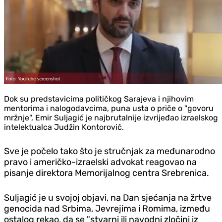
Dok su predstavicima političkog Sarajeva i njihovim
mentorima i nalogodavcima, puna usta o priče o "govoru
mržnje", Emir Suljagić je najbrutalnije izvrijeđao izraelskog
intelektualca Judžin Kontorovič.
Sve je počelo tako što je stručnjak za međunarodno
pravo i američko-izraelski advokat reagovao na
pisanje direktora Memorijalnog centra Srebrenica.
Suljagić je u svojoj objavi, na Dan sjećanja na žrtve
genocida nad Srbima, Jevrejima i Romima, između
ostalog rekao, da se "stvarni ili navodni zločini iz