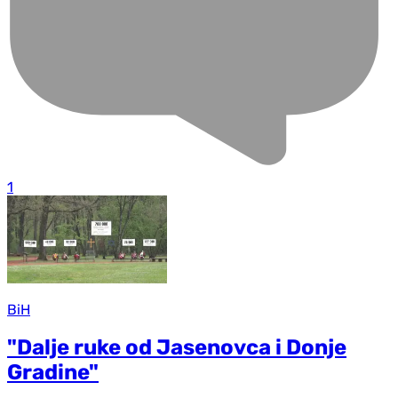
1
BiH
"Dalje ruke od Jasenovca i Donje
Gradine"