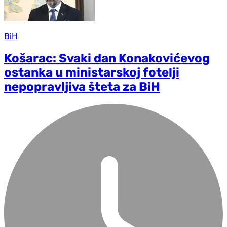
BiH
Košarac: Svaki dan Konakovićevog
ostanka u ministarskoj fotelji
nepopravljiva šteta za BiH