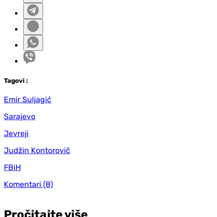
Tag
ovi
:
Emir Suljagić
Sarajevo
Jevreji
Judžin Kontorovič
FBiH
Komentari
(8)
Pročitajte više