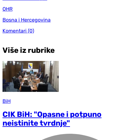
OHR
Bosna i Hercegovina
Komentari
(0)
Više iz rubrike
BiH
CIK BiH: "Opasne i potpuno
neistinite tvrdnje"