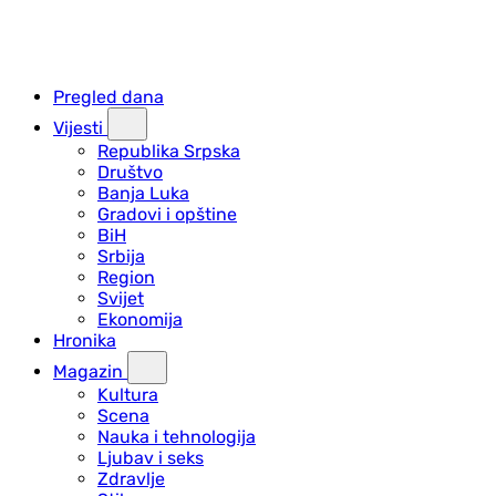
Pregled dana
Vijesti
Republika Srpska
Društvo
Banja Luka
Gradovi i opštine
BiH
Srbija
Region
Svijet
Ekonomija
Hronika
Magazin
Kultura
Scena
Nauka i tehnologija
Ljubav i seks
Zdravlje