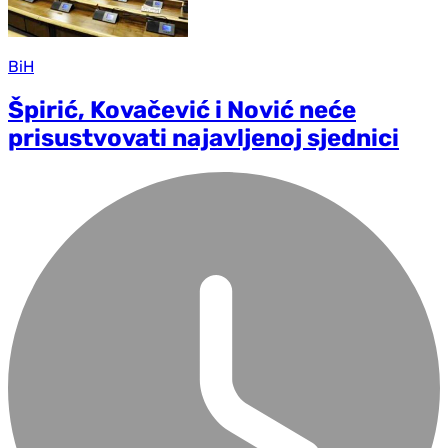
BiH
Špirić, Kovačević i Nović neće
prisustvovati najavljenoj sjednici