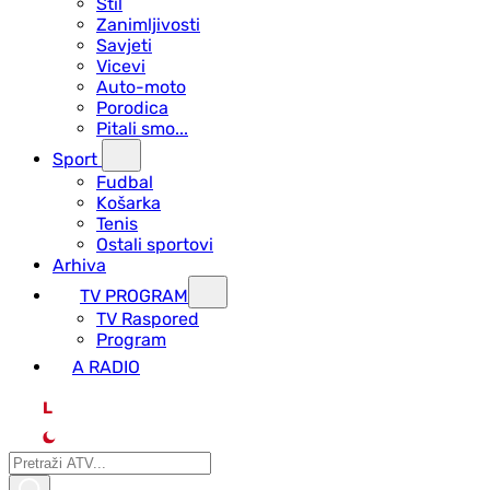
Stil
Zanimljivosti
Savjeti
Vicevi
Auto-moto
Porodica
Pitali smo...
Sport
Fudbal
Košarka
Tenis
Ostali sportovi
Arhiva
TV PROGRAM
ТV Raspored
Program
A RADIO
L