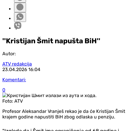
''Kristijan Šmit napušta BiH''
Autor:
ATV redakcija
23.04.2026
16:04
Komentari:
0
Foto:
ATV
Profesor Aleksandar Vranješ rekao je da će Kristijan Šmit
krajem godine napustiti BiH zbog odlaska u penziju.
"Izgleda da i Šmit ima ograničenja od 68 godina i