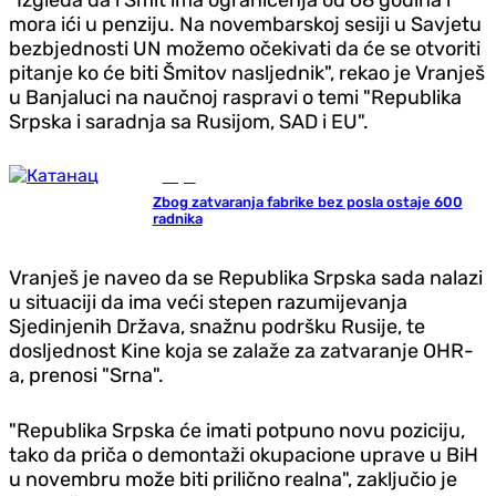
mora ići u penziju. Na novembarskoj sesiji u Savjetu
bezbjednosti UN možemo očekivati da će se otvoriti
pitanje ko će biti Šmitov nasljednik", rekao je Vranješ
u Banjaluci na naučnoj raspravi o temi "Republika
Srpska i saradnja sa Rusijom, SAD i EU".
Svijet
Zbog zatvaranja fabrike bez posla ostaje 600
radnika
Vranješ je naveo da se Republika Srpska sada nalazi
u situaciji da ima veći stepen razumijevanja
Sjedinjenih Država, snažnu podršku Rusije, te
dosljednost Kine koja se zalaže za zatvaranje OHR-
a, prenosi "Srna".
"Republika Srpska će imati potpuno novu poziciju,
tako da priča o demontaži okupacione uprave u BiH
u novembru može biti prilično realna", zaključio je