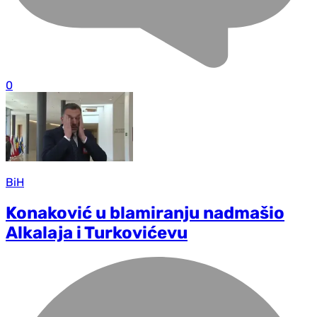
0
BiH
Konaković u blamiranju nadmašio
Alkalaja i Turkovićevu