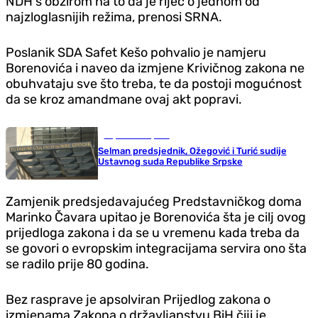
NDH s obzirom na to da je riječ o jednom od
najzloglasnijih režima, prenosi SRNA.
Poslanik SDA Safet Kešo pohvalio je namjeru
Borenovića i naveo da izmjene Krivičnog zakona ne
obuhvataju sve što treba, te da postoji mogućnost
da se kroz amandmane ovaj akt popravi.
Republika Srpska
Selman predsjednik, Ožegović i Turić sudije
Ustavnog suda Republike Srpske
Zamjenik predsjedavajućeg Predstavničkog doma
Marinko Čavara upitao je Borenovića šta je cilj ovog
prijedloga zakona i da se u vremenu kada treba da
se govori o evropskim integracijama servira ono šta
se radilo prije 80 godina.
Bez rasprave je apsolviran Prijedlog zakona o
izmjenama Zakona o državljanstvu BiH čiji je