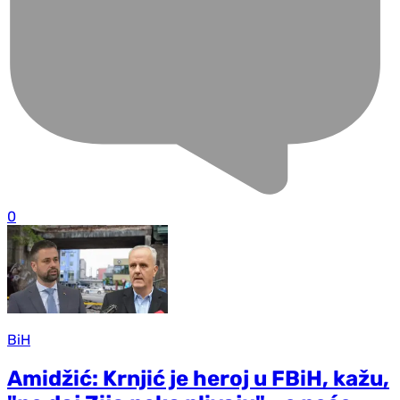
0
BiH
Amidžić: Krnjić je heroj u FBiH, kažu,