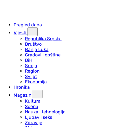
Pregled dana
Vijesti
Republika Srpska
Društvo
Banja Luka
Gradovi i opštine
BiH
Srbija
Region
Svijet
Ekonomija
Hronika
Magazin
Kultura
Scena
Nauka i tehnologija
Ljubav i seks
Zdravlje