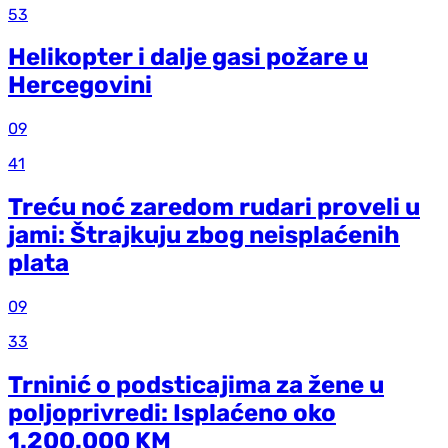
53
Helikopter i dalje gasi požare u
Hercegovini
09
41
Treću noć zaredom rudari proveli u
jami: Štrajkuju zbog neisplaćenih
plata
09
33
Trninić o podsticajima za žene u
poljoprivredi: Isplaćeno oko
1.200.000 KM