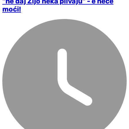
"ne daj Zijo neka plivaju" - e neće
moći!