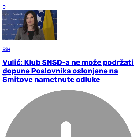
0
BiH
Vulić: Klub SNSD-a ne može podržati
dopune Poslovnika oslonjene na
Šmitove nametnute odluke