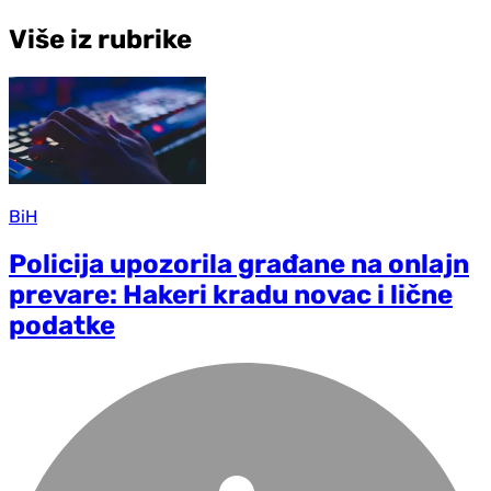
Više iz rubrike
BiH
Policija upozorila građane na onlajn
prevare: Hakeri kradu novac i lične
podatke