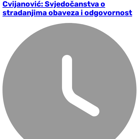
Cvijanović: Svjedočanstva o
stradanjima obaveza i odgovornost