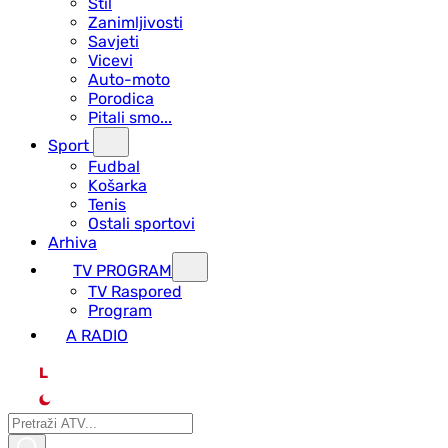
Stil
Zanimljivosti
Savjeti
Vicevi
Auto-moto
Porodica
Pitali smo...
Sport
Fudbal
Košarka
Tenis
Ostali sportovi
Arhiva
TV PROGRAM
ТV Raspored
Program
A RADIO
L