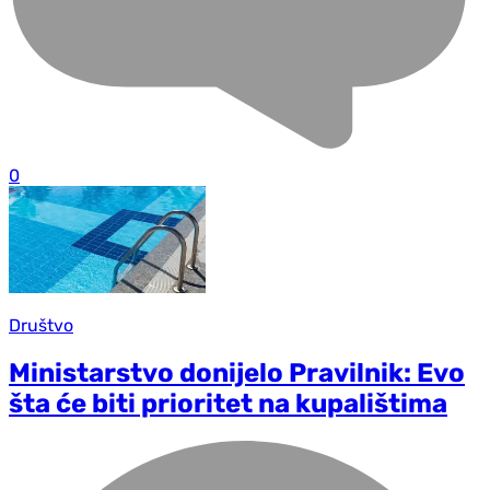
0
Društvo
Ministarstvo donijelo Pravilnik: Evo
šta će biti prioritet na kupalištima