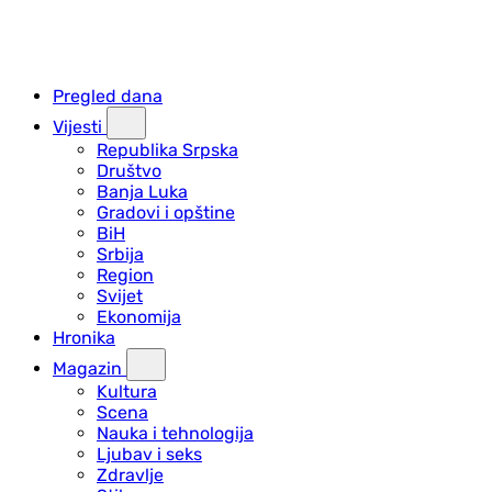
Pregled dana
Vijesti
Republika Srpska
Društvo
Banja Luka
Gradovi i opštine
BiH
Srbija
Region
Svijet
Ekonomija
Hronika
Magazin
Kultura
Scena
Nauka i tehnologija
Ljubav i seks
Zdravlje