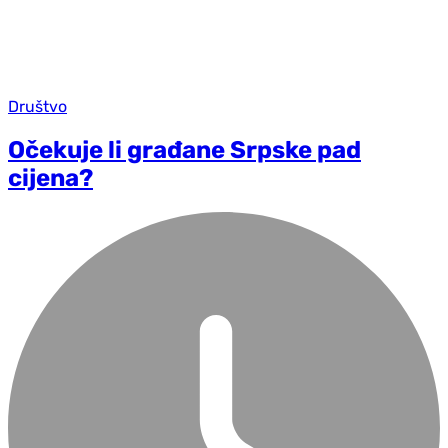
Društvo
Očekuje li građane Srpske pad
cijena?