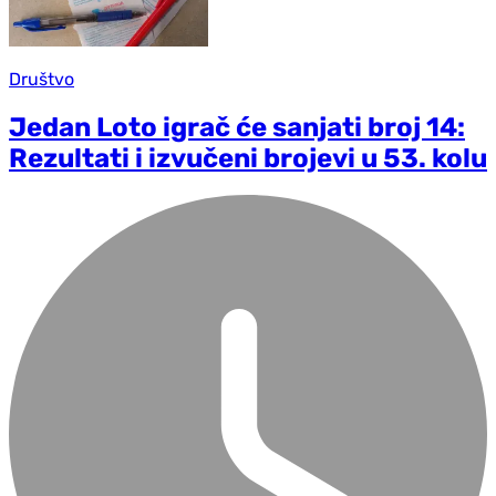
Društvo
Jedan Loto igrač će sanjati broj 14:
Rezultati i izvučeni brojevi u 53. kolu