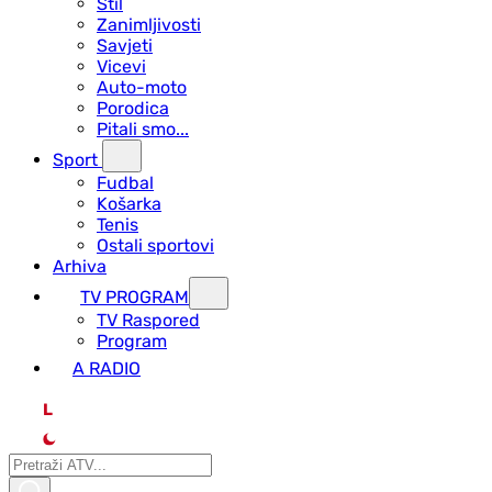
Stil
Zanimljivosti
Savjeti
Vicevi
Auto-moto
Porodica
Pitali smo...
Sport
Fudbal
Košarka
Tenis
Ostali sportovi
Arhiva
TV PROGRAM
ТV Raspored
Program
A RADIO
L