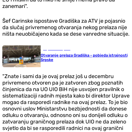
zanemari".
Šef Carinske ispostave Gradiška za ATV je pojasnio
da slučaj privremenog otvaranja nekog prelaza nije
ništa neuobičajeno kada se dese vanredne situacije.
Republika Srpska
Otvaranje prelaza Gradiška - pobjeda istrajnosti
Srpske
"Znate i sami da je ovaj prelaz još u decembru
privremeno otvoren pa je zatvoren zbog poznatih
činjenica da na UO UIO BiH nije usvojen pravilnik o
sistematizaciji radnih mjesta kako bi direktor Uprave
mogao da rasporedi radnike na ovaj prelaz. To je bio
osnovni uslov Ministarstvu bezbjednosti da donese
odluku o otvaranju, odnosno oni su donijeli odluku o
zatvaranju graničnog prelaza dok UIO ne da zeleno
svjetlo da bi se rasporedili radnici na ovaj granični