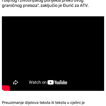
i biljnog i životinjskog porijekla preko ovog
graničnog prelaza", zaključio je Đurić za ATV.
Preuzimanje dijelova teksta ili teksta u cjelini je