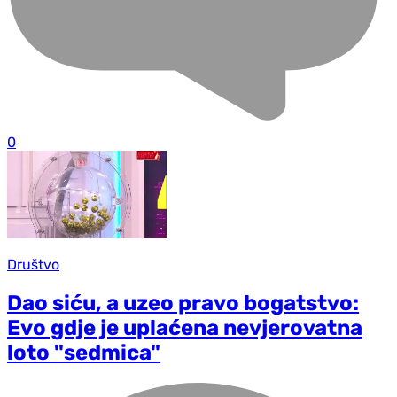
0
Društvo
Dao siću, a uzeo pravo bogatstvo:
Evo gdje je uplaćena nevjerovatna
loto "sedmica"