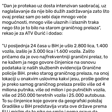
"Dan je protekao uz dosta intenzivan saobraćaj, uz
naglašavanje da nije bilo dužih zadržavanja zato što
ovaj prelaz sam po sebi daje mnogo veće
mogućnosti, mnogo više ulaznih i izlaznih traka
nego što je to bilo na starom graničnog prelaza",
rekao je za ATV Đurić i dodao:
"U posljednja 24 časa u BiH je ušlo 2.800 lica, 1.400
vozila, izašlo je 3.000 lica i 1.600 vozila. Zašto
pričamo da je ovo najfrekventniji granični prelaz, to
ne kažem ja nego govore činjenice na osnovu
podataka iz naših službenih evidencija Granične
policije BiH. preko starog graničnog prelaza, na onoj
lokaciji u onakvim uslovima kakvi jesu, prošle godine
je preko samog graničnog prelaza prešlo više od 4
miliona putnika, više od milion i po putničkih vozila,
više od 250.000 teretnih vozila i 25.000 autobusa.
To su činjenice koje govore da geografski položaj
Gradiške u BiH predstavlja vrata ove države prema
EU i mislim da to niko ne smije i nema pravo da