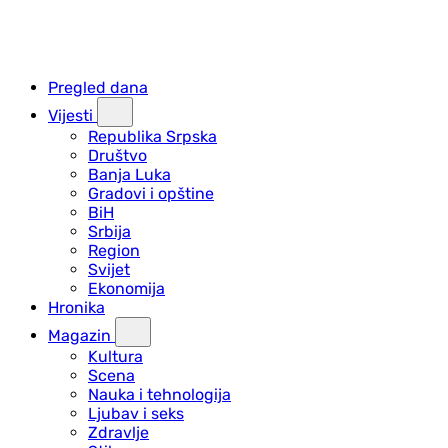
Pregled dana
Vijesti
Republika Srpska
Društvo
Banja Luka
Gradovi i opštine
BiH
Srbija
Region
Svijet
Ekonomija
Hronika
Magazin
Kultura
Scena
Nauka i tehnologija
Ljubav i seks
Zdravlje