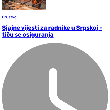
Društvo
Sjajne vijesti za radnike u Srpskoj -
tiču se osiguranja