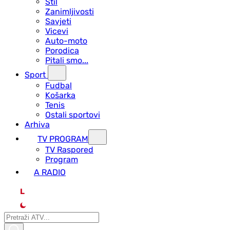
Stil
Zanimljivosti
Savjeti
Vicevi
Auto-moto
Porodica
Pitali smo...
Sport
Fudbal
Košarka
Tenis
Ostali sportovi
Arhiva
TV PROGRAM
ТV Raspored
Program
A RADIO
L