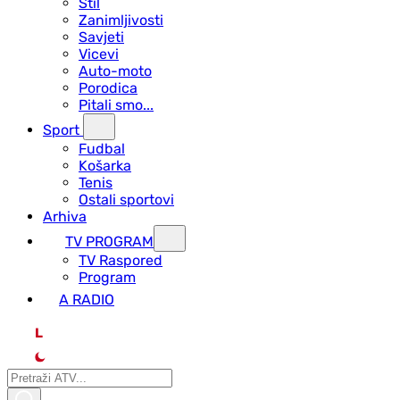
Stil
Zanimljivosti
Savjeti
Vicevi
Auto-moto
Porodica
Pitali smo...
Sport
Fudbal
Košarka
Tenis
Ostali sportovi
Arhiva
TV PROGRAM
ТV Raspored
Program
A RADIO
L