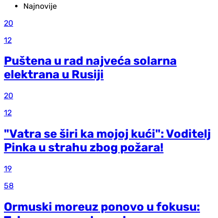
Najnovije
20
12
Puštena u rad najveća solarna
elektrana u Rusiji
20
12
"Vatra se širi ka mojoj kući": Voditelj
Pinka u strahu zbog požara!
19
58
Ormuski moreuz ponovo u fokusu: