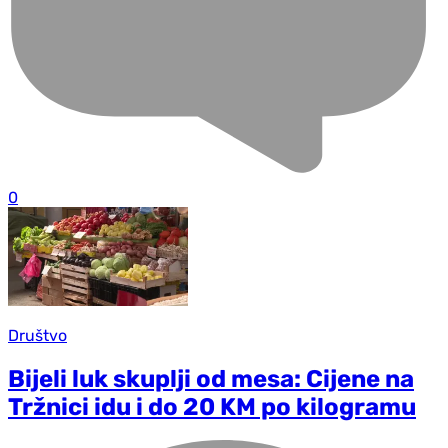
0
Društvo
Bijeli luk skuplji od mesa: Cijene na
Tržnici idu i do 20 KM po kilogramu