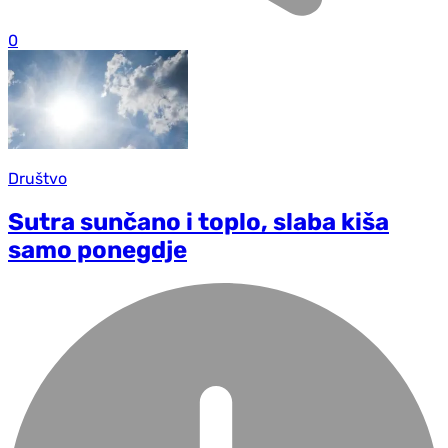
0
Društvo
Sutra sunčano i toplo, slaba kiša
samo ponegdje