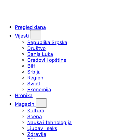
Pregled dana
Vijesti
Republika Srpska
Društvo
Banja Luka
Gradovi i opštine
BiH
Srbija
Region
Svijet
Ekonomija
Hronika
Magazin
Kultura
Scena
Nauka i tehnologija
Ljubav i seks
Zdravlje