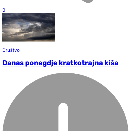
0
Društvo
Danas ponegdje kratkotrajna kiša