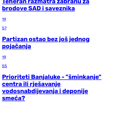
Teheran razmatra zabranu za
brodove SAD i saveznika
19
57
Partizan ostao bez još jednog
pojačanja
19
55
Prioriteti Banjaluke - "šminkanje"
centra ili rješavanje
vodosnabdijevanja i deponije
smeća?