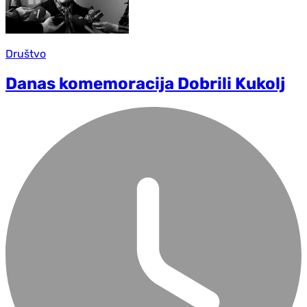
Društvo
Danas komemoracija Dobrili Kukolj