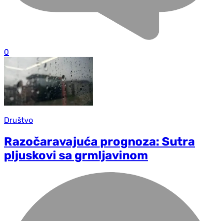
0
Društvo
Razočaravajuća prognoza: Sutra
pljuskovi sa grmljavinom