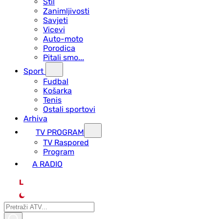
Stil
Zanimljivosti
Savjeti
Vicevi
Auto-moto
Porodica
Pitali smo...
Sport
Fudbal
Košarka
Tenis
Ostali sportovi
Arhiva
TV PROGRAM
ТV Raspored
Program
A RADIO
L