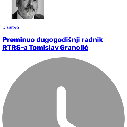
Društvo
Preminuo dugogodišnji radnik
RTRS-a Tomislav Granolić