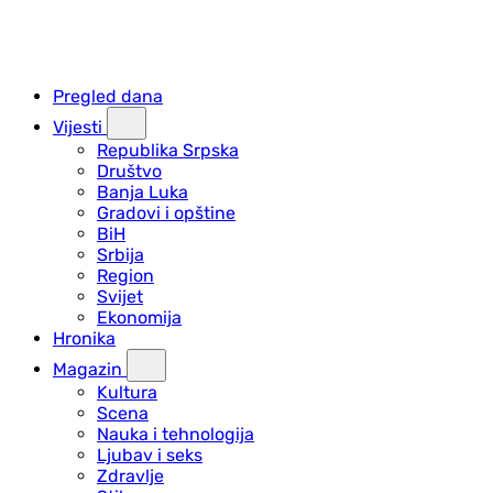
Pregled dana
Vijesti
Republika Srpska
Društvo
Banja Luka
Gradovi i opštine
BiH
Srbija
Region
Svijet
Ekonomija
Hronika
Magazin
Kultura
Scena
Nauka i tehnologija
Ljubav i seks
Zdravlje