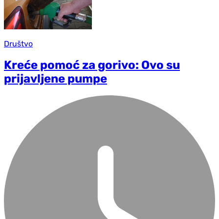
Društvo
Kreće pomoć za gorivo: Ovo su
prijavljene pumpe