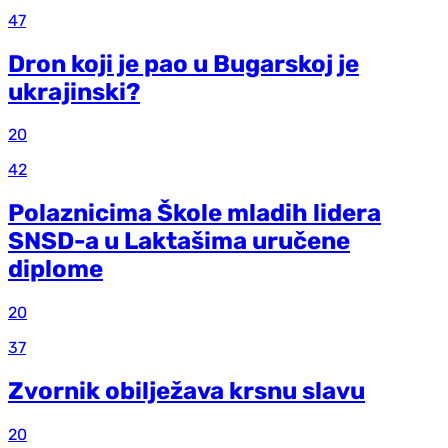
47
Dron koji je pao u Bugarskoj je
ukrajinski?
20
42
Polaznicima Škole mladih lidera
SNSD-a u Laktašima uručene
diplome
20
37
Zvornik obilježava krsnu slavu
20