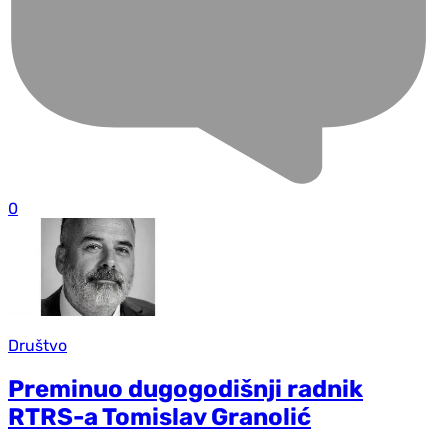
0
Društvo
Preminuo dugogodišnji radnik
RTRS-a Tomislav Granolić