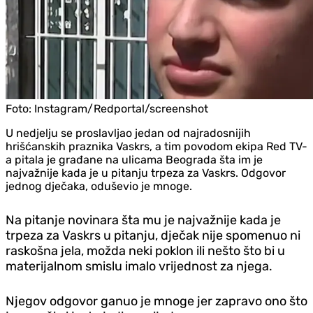
Foto:
Instagram/Redportal/screenshot
U ned‌jelju se proslavljao jedan od najradosnijih
hrišćanskih praznika Vaskrs, a tim povodom ekipa Red TV-
a pitala je građane na ulicama Beograda šta im je
najvažnije kada je u pitanju trpeza za Vaskrs. Odgovor
jednog d‌ječaka, oduševio je mnoge.
Na pitanje novinara šta mu je najvažnije kada je
trpeza za Vaskrs u pitanju, d‌ječak nije spomenuo ni
raskošna jela, možda neki poklon ili nešto što bi u
materijalnom smislu imalo vrijednost za njega.
Njegov odgovor ganuo je mnoge jer zapravo ono što