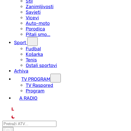
Stil
Zanimljivosti
Savjeti
Vicevi
Auto-moto
Porodica
Pitali smo...
Sport
Fudbal
Košarka
Tenis
Ostali sportovi
Arhiva
TV PROGRAM
ТV Raspored
Program
A RADIO
L