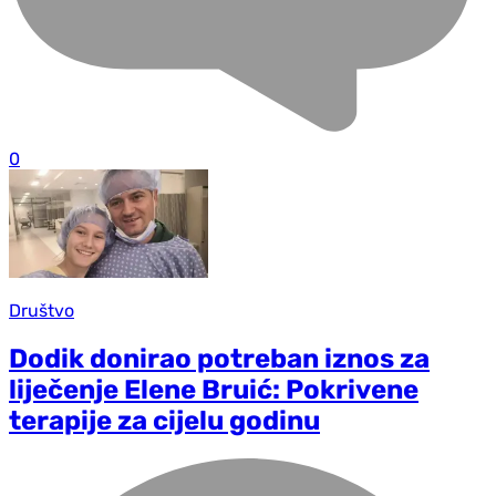
0
Društvo
Dodik donirao potreban iznos za
liječenje Elene Bruić: Pokrivene
terapije za cijelu godinu