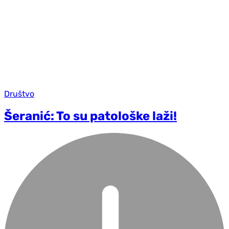
Društvo
Šeranić: To su patološke laži!