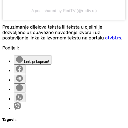
A post shared by RedTV (@redtv.rs)
Preuzimanje dijelova teksta ili teksta u cjelini je
dozvoljeno uz obavezno navođenje izvora i uz
postavljanje linka ka izvornom tekstu na portalu
atvbl.rs
.
Podijeli:
Link je kopiran!
Tag
ovi
: