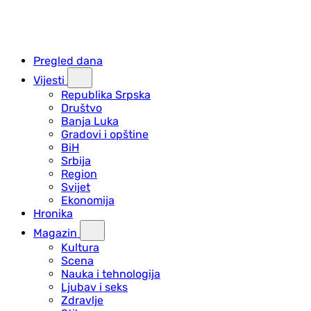
Pregled dana
Vijesti
Republika Srpska
Društvo
Banja Luka
Gradovi i opštine
BiH
Srbija
Region
Svijet
Ekonomija
Hronika
Magazin
Kultura
Scena
Nauka i tehnologija
Ljubav i seks
Zdravlje