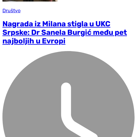
Društvo
Nagrada iz Milana stigla u UKC
Srpske: Dr Sanela Burgić među pet
najboljih u Evropi