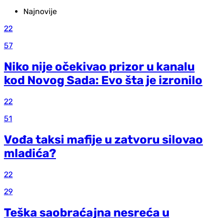
Najnovije
22
57
Niko nije očekivao prizor u kanalu
kod Novog Sada: Evo šta je izronilo
22
51
Vođa taksi mafije u zatvoru silovao
mladića?
22
29
Teška saobraćajna nesreća u