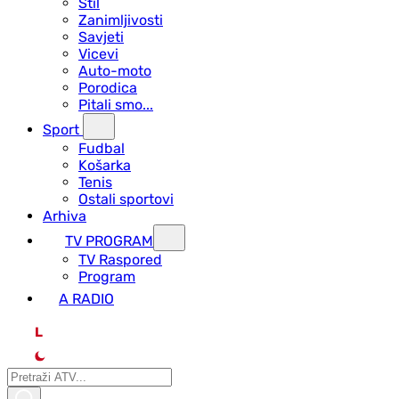
Stil
Zanimljivosti
Savjeti
Vicevi
Auto-moto
Porodica
Pitali smo...
Sport
Fudbal
Košarka
Tenis
Ostali sportovi
Arhiva
TV PROGRAM
ТV Raspored
Program
A RADIO
L