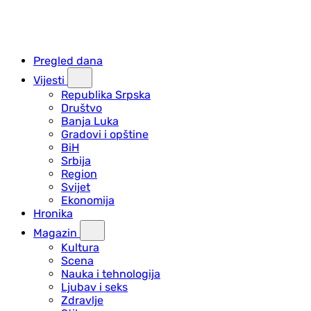
Pregled dana
Vijesti
Republika Srpska
Društvo
Banja Luka
Gradovi i opštine
BiH
Srbija
Region
Svijet
Ekonomija
Hronika
Magazin
Kultura
Scena
Nauka i tehnologija
Ljubav i seks
Zdravlje