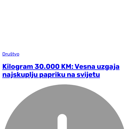
Društvo
Kilogram 30.000 KM: Vesna uzgaja
najskuplju papriku na svijetu