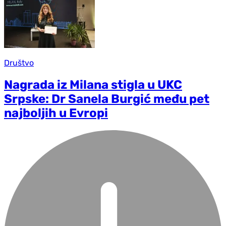
Društvo
Nagrada iz Milana stigla u UKC
Srpske: Dr Sanela Burgić među pet
najboljih u Evropi