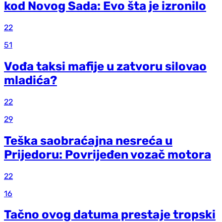
kod Novog Sada: Evo šta je izronilo
22
51
Vođa taksi mafije u zatvoru silovao
mladića?
22
29
Teška saobraćajna nesreća u
Prijedoru: Povrijeđen vozač motora
22
16
Tačno ovog datuma prestaje tropski