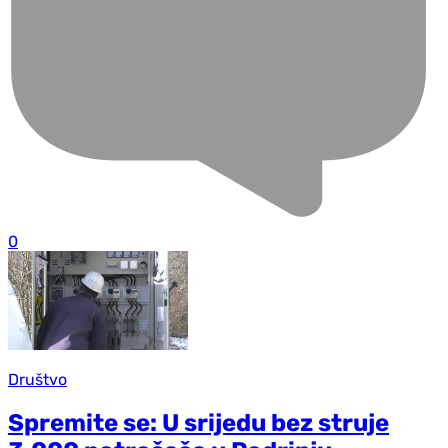
0
Društvo
Spremite se: U srijedu bez struje