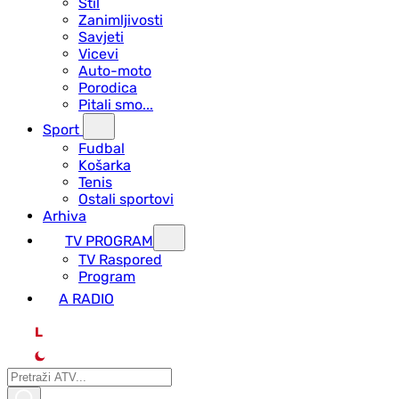
Stil
Zanimljivosti
Savjeti
Vicevi
Auto-moto
Porodica
Pitali smo...
Sport
Fudbal
Košarka
Tenis
Ostali sportovi
Arhiva
TV PROGRAM
ТV Raspored
Program
A RADIO
L