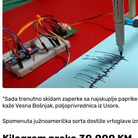
"Sada trenutno skidam zaperke sa najskuplje paprike n
kaže Vesna Bošnjak, poljoprivrednica iz Usore.
Spomenuta južnoamerička sorta dostiže vrtoglave iz