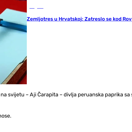
Region
Zemljotres u Hrvatskoj: Zatreslo se kod Rov
a svijetu – Aji Čarapita – divlja peruanska paprika sa
nose.