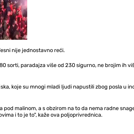
esni nije jednostavno reći.
0 sorti, paradajza više od 230 sigurno, ne brojim ih vi
a, koje su mnogi mladi ljudi napustili zbog posla u in
bila pod malinom, a s obzirom na to da nema radne snag
ima i to je to", kaže ova poljoprivrednica.