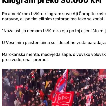
Kilogram preko 30.000 KM
Po američkom tržištu kilogram suve Aji Čarapite košta 
naravno, ali po tim elitnim restoranima tako se koristi.
"Nažalost, ja nemam tržište za nju po toj cijeni što mi
U Vesninim plastenicima su i desetine vrsta paradajza,
Marokanska menta, medvjeđa šapa, divovsko volovsko 
proizvede, ona i preradi.