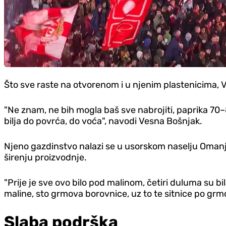
Što sve raste na otvorenom i u njenim plastenicima, V
"Ne znam, ne bih mogla baš sve nabrojiti, paprika 70–8
bilja do povrća, do voća", navodi Vesna Bošnjak.
Njeno gazdinstvo nalazi se u usorskom naselju Omanjsk
širenju proizvodnje.
"Prije je sve ovo bilo pod malinom, četiri duluma su 
maline, sto grmova borovnice, uz to te sitnice po grmov
Slaba podrška