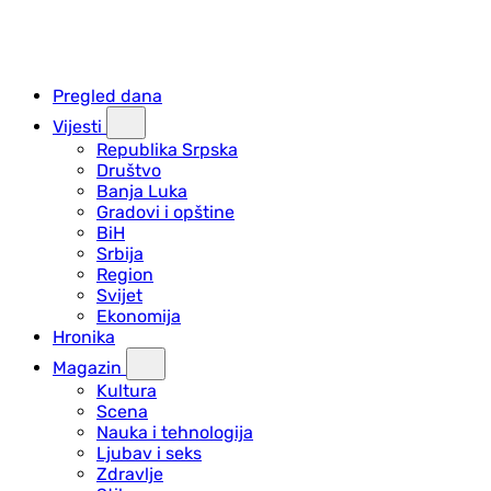
Pregled dana
Vijesti
Republika Srpska
Društvo
Banja Luka
Gradovi i opštine
BiH
Srbija
Region
Svijet
Ekonomija
Hronika
Magazin
Kultura
Scena
Nauka i tehnologija
Ljubav i seks
Zdravlje