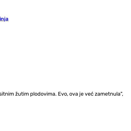
inja
 sitnim žutim plodovima. Evo, ova je već zametnula",