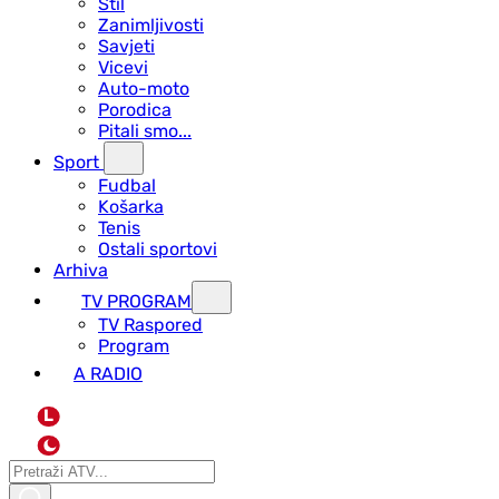
Stil
Zanimljivosti
Savjeti
Vicevi
Auto-moto
Porodica
Pitali smo...
Sport
Fudbal
Košarka
Tenis
Ostali sportovi
Arhiva
TV PROGRAM
ТV Raspored
Program
A RADIO
L