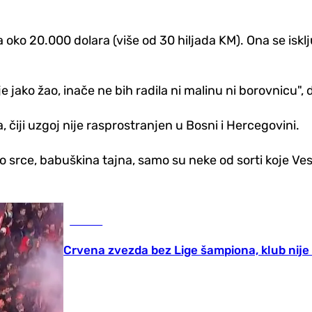
oko 20.000 dolara (više od 30 hiljada KM). Ona se iskl
 je jako žao, inače ne bih radila ni malinu ni borovnicu"
 čiji uzgoj nije rasprostranjen u Bosni i Hercegovini.
srce, babuškina tajna, samo su neke od sorti koje Ve
Fudbal
Crvena zvezda bez Lige šampiona, klub nije