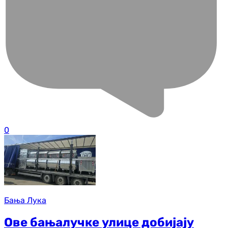
0
Бања Лука
Ове бањалучке улице добијају