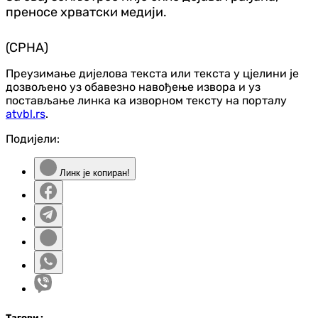
преносе хрватски медији.
(СРНА)
Преузимање дијелова текста или текста у цјелини је
дозвољено уз обавезно навођење извора и уз
постављање линка ка изворном тексту на порталу
atvbl.rs
.
Подијели:
Линк је копиран!
Таг
ови
: