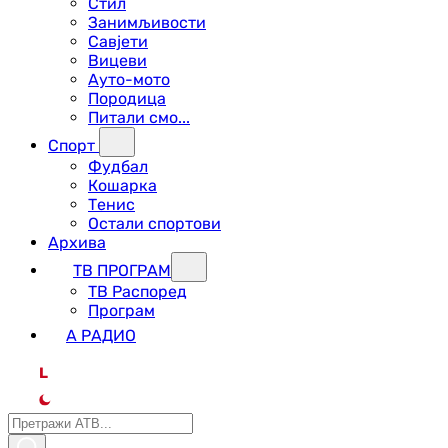
Стил
Занимљивости
Савјети
Вицеви
Ауто-мото
Породица
Питали смо...
Спорт
Фудбал
Кошарка
Тенис
Остали спортови
Архива
ТВ ПРОГРАМ
ТВ Распоред
Програм
А РАДИО
L