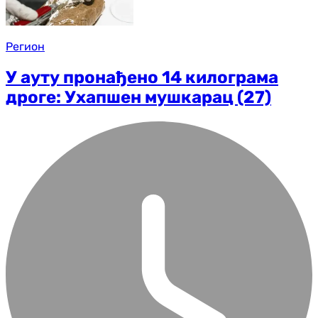
Регион
У ауту пронађено 14 килограма
дроге: Ухапшен мушкарац (27)