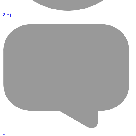
2 мј
0