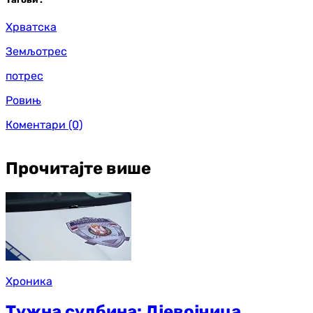
Хрватска
Земљотрес
потрес
Ровињ
Коментари
(0)
Прочитајте више
Хроника
Тужна судбина: Дјевојчица