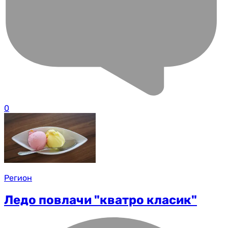
0
Регион
Ледо повлачи "кватро класик"