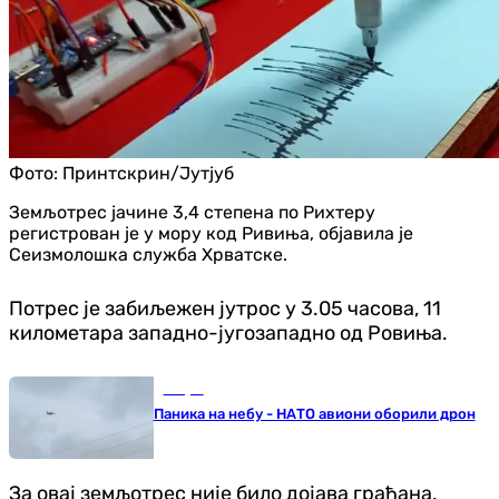
Фото:
Принтскрин/Јутјуб
Земљотрес јачине 3,4 степена по Рихтеру
регистрован је у мору код Ривиња, објавила је
Сеизмолошка служба Хрватске.
Потрес је забиљежен јутрос у 3.05 часова, 11
километара западно-југозападно од Ровиња.
Свијет
Паника на небу - НАТО авиони оборили дрон
За овај земљотрес није било дојава грађана,