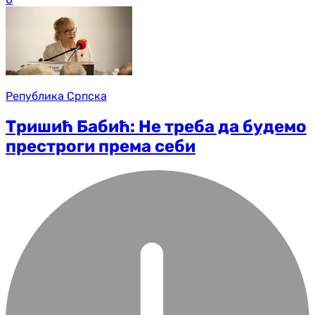
Република Српска
Тришић Бабић: Не треба да будемо
престроги према себи