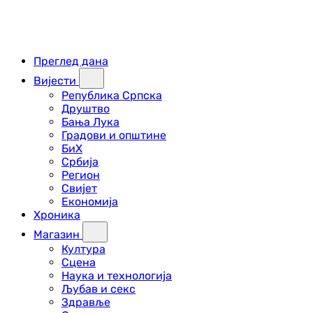
Преглед дана
Вијести
Република Српска
Друштво
Бања Лука
Градови и општине
БиХ
Србија
Регион
Свијет
Економија
Хроника
Магазин
Култура
Сцена
Наука и технологија
Љубав и секс
Здравље