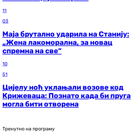
11
03
Маја брутално ударила на Станију:
„Жена лакоморална, за новац
спремна на све“
10
51
Цијелу ноћ уклањали возове код
Крижеваца: Познато када би пруга
могла бити отворена
Тренутно на програму