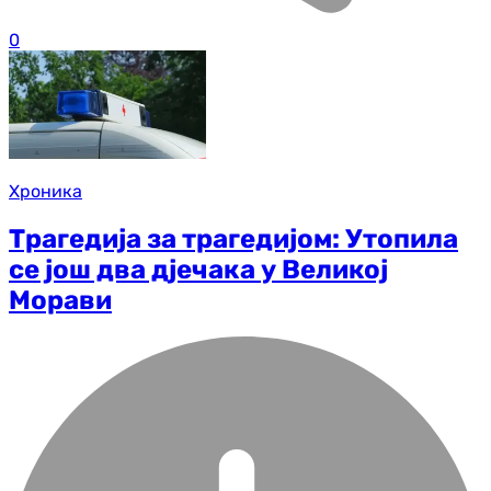
0
Хроника
Трагедија за трагедијом: Утопила
се још два дјечака у Великој
Морави