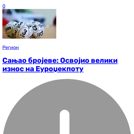
0
Регион
Сањао бројеве: Освојио велики
износ на Еуроџекпоту