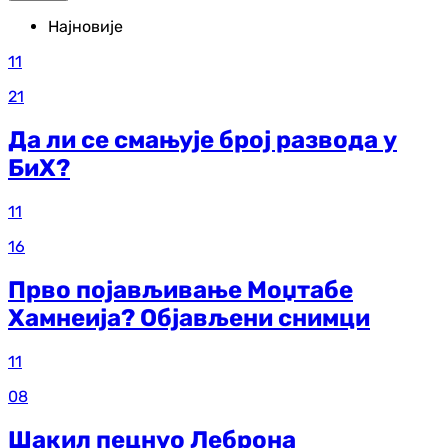
Најновије
11
21
Да ли се смањује број развода у
БиХ?
11
16
Прво појављивање Моџтабе
Хамнеија? Објављени снимци
11
08
Шакил пецнуо Леброна