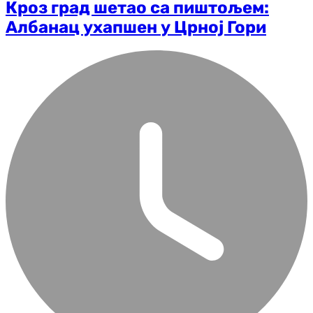
Кроз град шетао са пиштољем:
Албанац ухапшен у Црној Гори