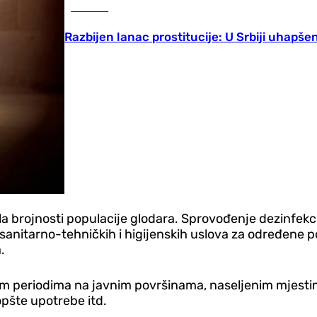
Hronika
Razbijen lanac prostitucije: U Srbiji uhapše
 brojnosti populacije glodara. Sprovođenje dezinfekcij
 sanitarno-tehničkih i higijenskih uslova za određene p
.
im periodima na javnim površinama, naseljenim mjesti
pšte upotrebe itd.