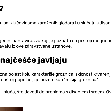
?
tu sa izlučevinama zaraženih glodara i u slučaju udisan
 jedini hantavirus za koji je poznato da postoji moguć
javaju iz ove zdravstvene ustanove.
e najčešće javljaju
 bolest koju karakteriše groznica, sklonost krvarenj
u opštoj populaciji je poznat kao "mišija groznica".
 pluća, što dovodi do problema s disanjem i srcem. Ova