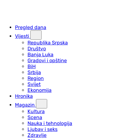
Pregled dana
Vijesti
Republika Srpska
Društvo
Banja Luka
Gradovi i opštine
BiH
Srbija
Region
Svijet
Ekonomija
Hronika
Magazin
Kultura
Scena
Nauka i tehnologija
Ljubav i seks
Zdravlje