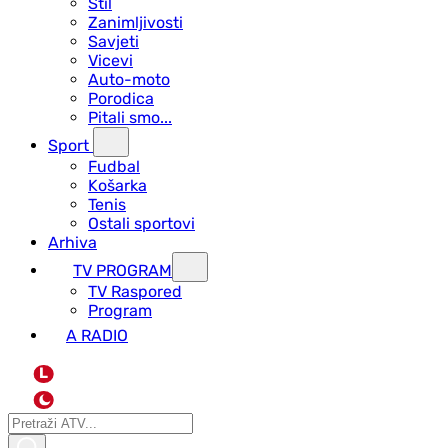
Stil
Zanimljivosti
Savjeti
Vicevi
Auto-moto
Porodica
Pitali smo...
Sport
Fudbal
Košarka
Tenis
Ostali sportovi
Arhiva
TV PROGRAM
ТV Raspored
Program
A RADIO
L