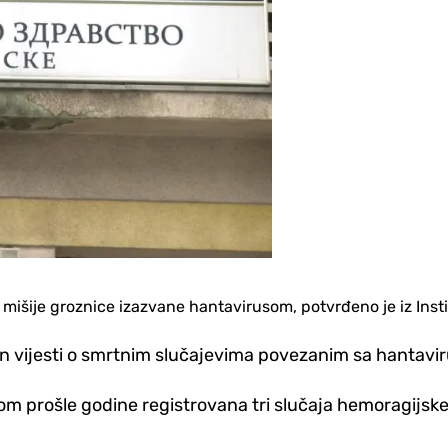
mišije groznice izazvane hantavirusom, potvrđeno je iz Inst
 vijesti o smrtnim slučajevima povezanim sa hantavir
kom prošle godine registrovana tri slučaja hemoragij