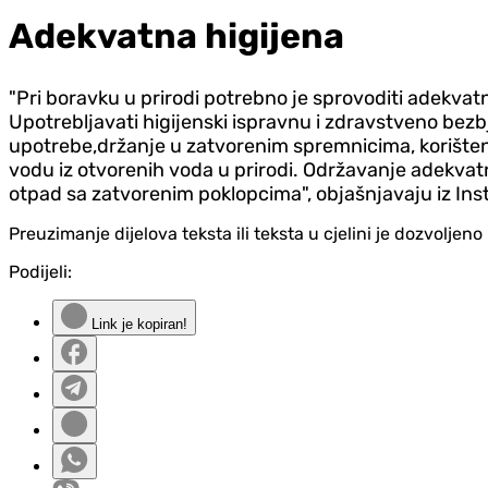
Adekvatna higijena
"Pri boravku u prirodi potrebno je sprovoditi adekvat
Upotrebljavati higijenski ispravnu i zdravstveno be
upotrebe,držanje u zatvorenim spremnicima, korištenje 
vodu iz otvorenih voda u prirodi. Održavanje adekvat
otpad sa zatvorenim poklopcima", objašnjavaju iz Inst
Preuzimanje dijelova teksta ili teksta u cjelini je dozvolje
Podijeli:
Link je kopiran!