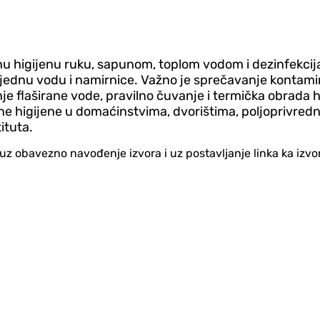
nu higijenu ruku, sapunom, toplom vodom i dezinfekcija
zbjednu vodu i namirnice. Važno je sprečavanje kontam
flaširane vode, pravilno čuvanje i termička obrada hran
ne higijene u domaćinstvima, dvorištima, poljoprivredn
ituta.
no uz obavezno navođenje izvora i uz postavljanje linka ka iz