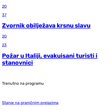
20
37
Zvornik obilježava krsnu slavu
20
23
Požar u Italiji, evakuisani turisti i
stanovnici
Trenutno na programu
Stanje na graničnim prelazima