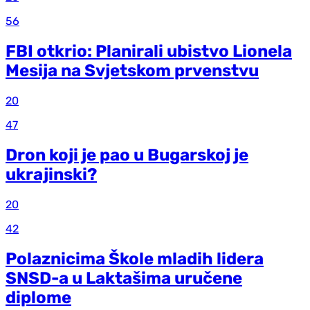
56
FBI otkrio: Planirali ubistvo Lionela
Mesija na Svjetskom prvenstvu
20
47
Dron koji je pao u Bugarskoj je
ukrajinski?
20
42
Polaznicima Škole mladih lidera
SNSD-a u Laktašima uručene
diplome