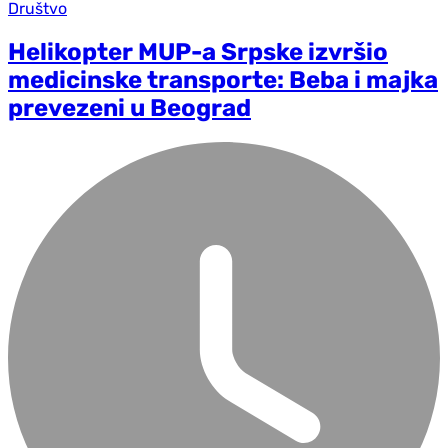
Društvo
Helikopter MUP-a Srpske izvršio
medicinske transporte: Beba i majka
prevezeni u Beograd