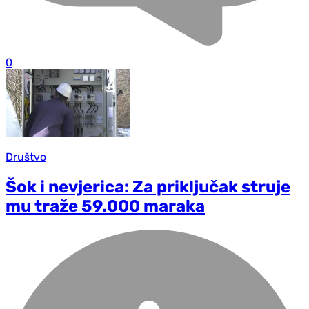
0
Društvo
Šok i nevjerica: Za priključak struje
mu traže 59.000 maraka