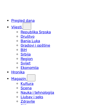
Pregled dana
Vijesti
Republika Srpska
Društvo
Banja Luka
Gradovi i opštine
BiH
Srbija
Region
Svijet
Ekonomija
Hronika
Magazin
Kultura
Scena
Nauka i tehnologija
Ljubav i seks
Zdravlje