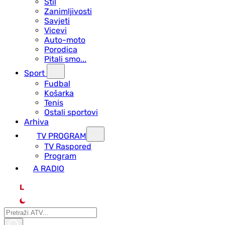
Stil
Zanimljivosti
Savjeti
Vicevi
Auto-moto
Porodica
Pitali smo...
Sport
Fudbal
Košarka
Tenis
Ostali sportovi
Arhiva
TV PROGRAM
ТV Raspored
Program
A RADIO
L