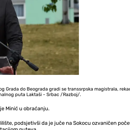
ovog Grada do Beograda gradi se transsrpska magistrala, rek
nalnog puta Laktaši - Srbac /Razboj/.
 je Minić u obraćanju.
lište, podsjetivši da je juče na Sokocu ozvaničen poče
ilitacijom puteva.