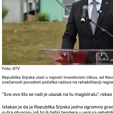
Foto:
ATV
Republika Srpska ulazi u najveći investicioni ciklus, od N
svečanosti povodom početka radova na rehabilitaciji regio
"Sve ovo što se radi je ulazak na tu magistralu", rekao
Istakao je da je Republika Srpska jedno ogromno gradi
sutra otvaraju još tri ili četiri tendera u vezi sa rehab