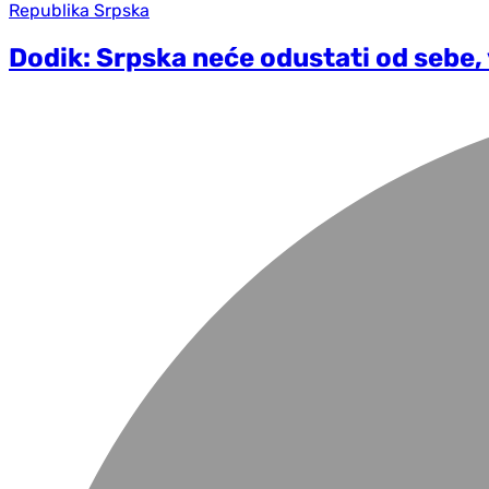
Republika Srpska
Dodik: Srpska neće odustati od sebe, 