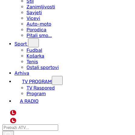
Stil
Zanimljivosti
Savjeti
Vicevi
Auto-moto
Porodica
Pitali smo...
Sport
Fudbal
Košarka
Tenis
Ostali sportovi
Arhiva
TV PROGRAM
ТV Raspored
Program
A RADIO
L