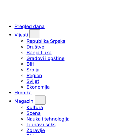
Pregled dana
Vijesti
Republika Srpska
Društvo
Banja Luka
Gradovi i opštine
BiH
Srbija
Region
Svijet
Ekonomija
Hronika
Magazin
Kultura
Scena
Nauka i tehnologija
Ljubav i seks
Zdravlje