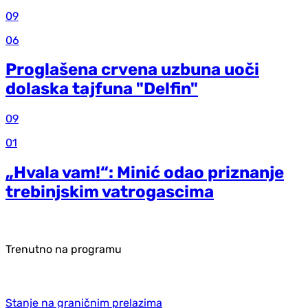
09
06
Proglašena crvena uzbuna uoči
dolaska tajfuna "Delfin"
09
01
„Hvala vam!“: Minić odao priznanje
trebinjskim vatrogascima
Trenutno na programu
Stanje na graničnim prelazima