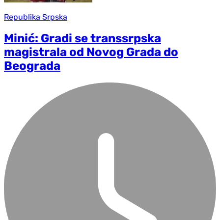
Republika Srpska
Minić: Gradi se transsrpska
magistrala od Novog Grada do
Beograda