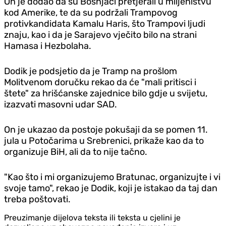
On je dodao da su Bošnjaci pretjerali u miljeništvu
kod Amerike, te da su podržali Trampovog
protivkandidata Kamalu Haris, što Trampovi ljudi
znaju, kao i da je Sarajevo vječito bilo na strani
Hamasa i Hezbolaha.
Dodik je podsjetio da je Tramp na prošlom
Molitvenom doručku rekao da će "mali pritisci i
štete" za hrišćanske zajednice bilo gdje u svijetu,
izazvati masovni udar SAD.
On je ukazao da postoje pokušaji da se pomen 11.
jula u Potočarima u Srebrenici, prikaže kao da to
organizuje BiH, ali da to nije tačno.
"Kao što i mi organizujemo Bratunac, organizujte i vi
svoje tamo", rekao je Dodik, koji je istakao da taj dan
treba poštovati.
Preuzimanje dijelova teksta ili teksta u cjelini je