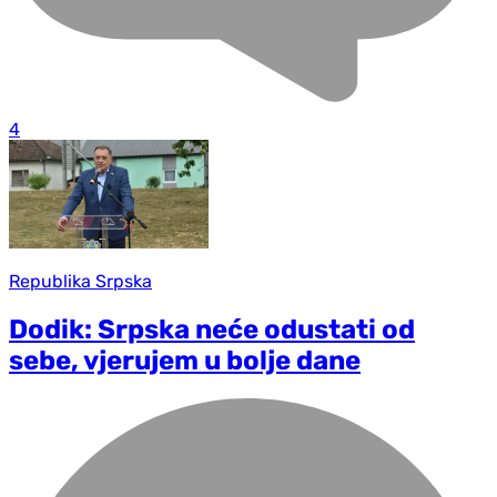
4
Republika Srpska
Dodik: Srpska neće odustati od
sebe, vjerujem u bolje dane