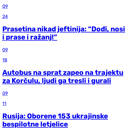
09
24
Prasetina nikad jeftinija: “Dođi, nosi
i prase i ražanj!”
09
18
Autobus na sprat zapeo na trajektu
za Korčulu, ljudi ga tresli i gurali
09
11
Rusija: Oborene 153 ukrajinske
bespilotne letjelice