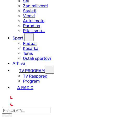
Stil
Zanimljivosti
Savjeti
Vicevi
Auto-moto
Porodica
Pitali smo...
Sport
Fudbal
Košarka
Tenis
Ostali sportovi
Arhiva
TV PROGRAM
ТV Raspored
Program
A RADIO
L