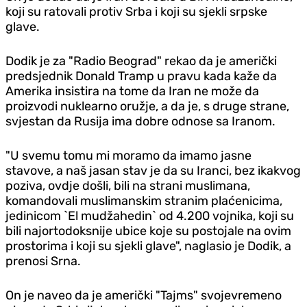
koji su ratovali protiv Srba i koji su sjekli srpske
glave.
Dodik je za "Radio Beograd" rekao da je američki
predsjednik Donald Tramp u pravu kada kaže da
Amerika insistira na tome da Iran ne može da
proizvodi nuklearno oružje, a da je, s druge strane,
svjestan da Rusija ima dobre odnose sa Iranom.
"U svemu tomu mi moramo da imamo jasne
stavove, a naš jasan stav je da su Iranci, bez ikakvog
poziva, ovdje došli, bili na strani muslimana,
komandovali muslimanskim stranim plaćenicima,
jedinicom `El mudžahedin` od 4.200 vojnika, koji su
bili najortodoksnije ubice koje su postojale na ovim
prostorima i koji su sjekli glave", naglasio je Dodik, a
prenosi Srna.
On je naveo da je američki "Tajms" svojevremeno