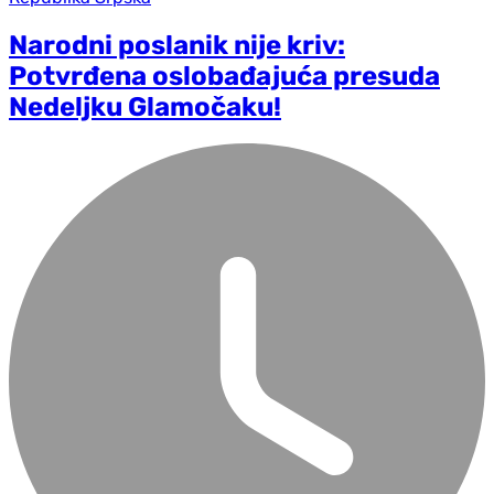
Narodni poslanik nije kriv:
Potvrđena oslobađajuća presuda
Nedeljku Glamočaku!