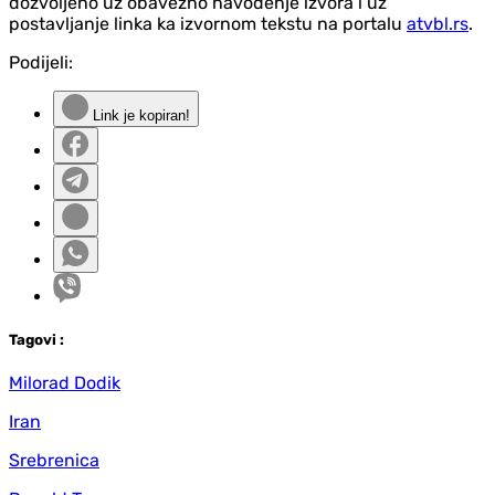
dozvoljeno uz obavezno navođenje izvora i uz
postavljanje linka ka izvornom tekstu na portalu
atvbl.rs
.
Podijeli:
Link je kopiran!
Tag
ovi
:
Milorad Dodik
Iran
Srebrenica