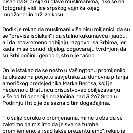
pisao da Srbi sijeku glave muslimanima, iako se na
fotografiji vidi lice srpskog vojnika kojeg
mudžahedin drži za kosu.
Dodik je rekao da muslimani više nisu miljenici, da su
se "previše isplakali" i da stalno kukumavču i jauču,
ali da istovremeno odbijaju razgovor sa Srbima, jer,
kada im se ponudi dijalog, odgovaraju tvrdnjom da
su Srbi počinili genocid, što nije tačno.
On je istakao da se nešto u Vašingtonu promijenilo,
te ukazao na posjetu savjetnika za duhovna pitanja
američkog predsjednika Marka Bernsa, koji je
nedavno u Bratuncu prisustvovao obilježavanju
više od tri decenije od zločina nad 3.267 Srba u
Podrinju i htio je da sazna o tim događajima.
"To šalje poruku o promjenama. mi ne treba da se
zaletimo da mislimo da je sve na tumbe
promijenjeno, ali sad lakše prezentujemo", rekao je