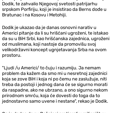
Dodik, te zahvalio Njegovoj svetosti patrijarhu
srpskom Porfiriju, koji je insistirao da Berns dođe u
Bratunac i na Kosovu i Metohiji.
Dodik je ukazao da je danas osnovni narativ u
Americi pitanje da li su hrišćani ugroženi, te istakao
da su u BiH Srbi, kao hrišćanska zajednica, ugroženi
od muslimana, koji nastoje da promovišu svoj
velikodržavni koncept ugnjetavanja Srba na ovom
prostoru.
"Ljudi /u Americi/ to čuju i razumiju. Ja nemam
problem da kažem da smo mi u nesretnoj zajednici
koja se zove BiH i koja ni po čemu ne zaslužuje, niti
treba da postoji i jednog dana će se sigurno morati
da raspadne, ako ne ubrzano, a ono sigurno nekom
prirodnom smrću, koja će dovesti do toga da to
jednostavno samo uvene i nestane", rekao je Dodik.