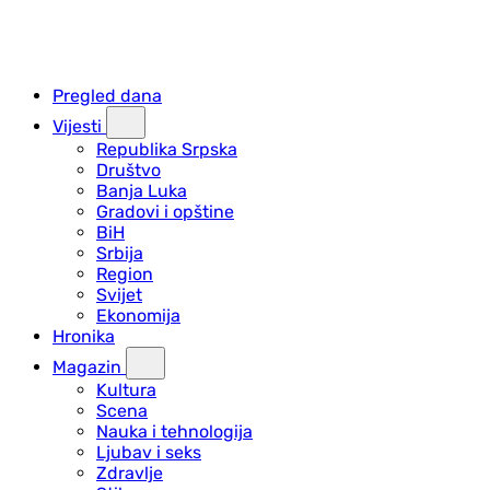
Pregled dana
Vijesti
Republika Srpska
Društvo
Banja Luka
Gradovi i opštine
BiH
Srbija
Region
Svijet
Ekonomija
Hronika
Magazin
Kultura
Scena
Nauka i tehnologija
Ljubav i seks
Zdravlje