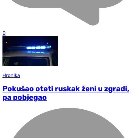
0
Hronika
Pokušao oteti ruskak ženi u zgradi,
pa pobjegao