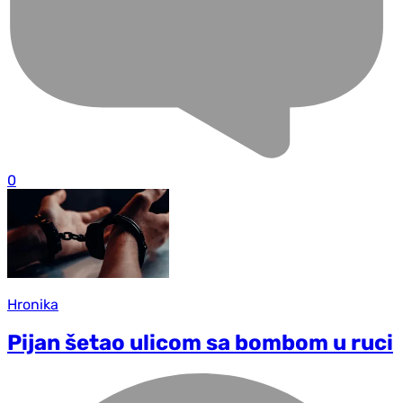
0
Hronika
Pijan šetao ulicom sa bombom u ruci