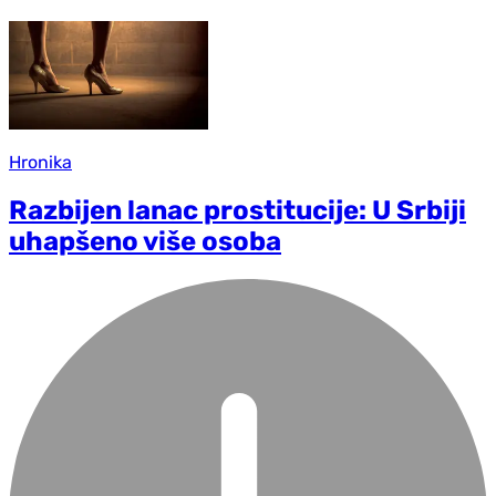
Hronika
Razbijen lanac prostitucije: U Srbiji
uhapšeno više osoba