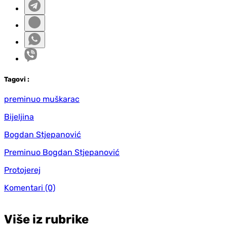
Tag
ovi
:
preminuo muškarac
Bijeljina
Bogdan Stjepanović
Preminuo Bogdan Stjepanović
Protojerej
Komentari
(0)
Više iz rubrike