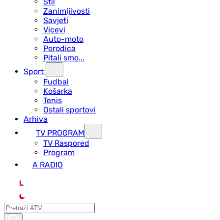
Stil
Zanimljivosti
Savjeti
Vicevi
Auto-moto
Porodica
Pitali smo...
Sport
Fudbal
Košarka
Tenis
Ostali sportovi
Arhiva
TV PROGRAM
ТV Raspored
Program
A RADIO
L