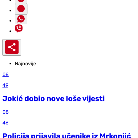
Najnovije
08
49
Jokić dobio nove loše vijesti
08
46
Policija prijavila učenike iz Mrkonjić