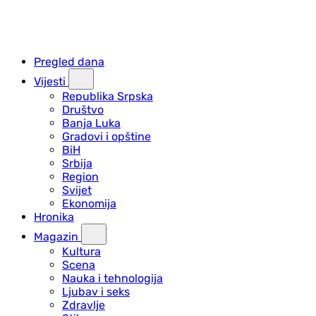
Pregled dana
Vijesti
Republika Srpska
Društvo
Banja Luka
Gradovi i opštine
BiH
Srbija
Region
Svijet
Ekonomija
Hronika
Magazin
Kultura
Scena
Nauka i tehnologija
Ljubav i seks
Zdravlje