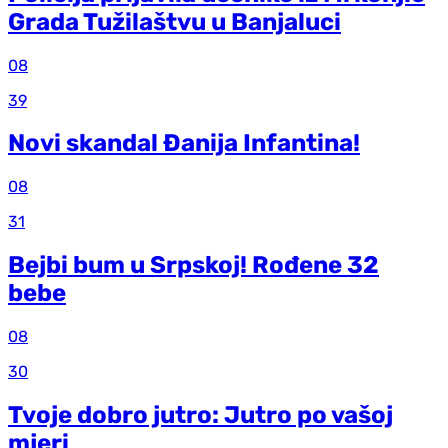
Grada Tužilaštvu u Banjaluci
08
39
Novi skandal Đanija Infantina!
08
31
Bejbi bum u Srpskoj! Rođene 32
bebe
08
30
Tvoje dobro jutro: Jutro po vašoj
mjeri