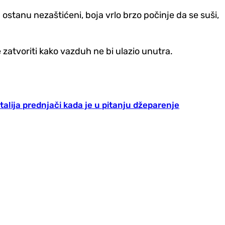
ostanu nezaštićeni, boja vrlo brzo počinje da se suši,
 zatvoriti kako vazduh ne bi ulazio unutra.
Italija prednjači kada je u pitanju džeparenje