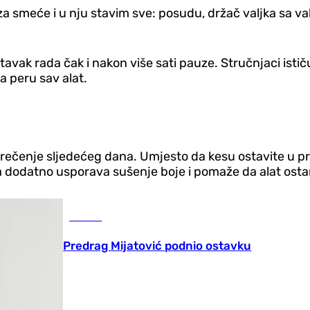
 smeće i u nju stavim sve: posudu, držač valjka sa valj
stavak rada čak i nakon više sati pauze. Stručnjaci ist
a peru sav alat.
e krečenje sljedećeg dana. Umjesto da kesu ostavite u pr
ura dodatno usporava sušenje boje i pomaže da alat os
Fudbal
Predrag Mijatović podnio ostavku