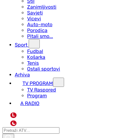
Stil
Zanimljivosti
Savjeti
Vicevi
Auto-moto
Porodica
Pitali smo...
Sport
Fudbal
Košarka
Tenis
Ostali sportovi
Arhiva
TV PROGRAM
ТV Raspored
Program
A RADIO
L