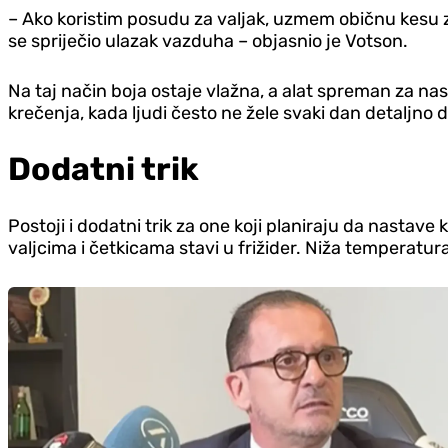
– Ako koristim posudu za valjak, uzmem običnu kesu za
se spriječio ulazak vazduha – objasnio je Votson.
Na taj način boja ostaje vlažna, a alat spreman za na
krečenja, kada ljudi često ne žele svaki dan detaljno d
Dodatni trik
Postoji i dodatni trik za one koji planiraju da nastav
valjcima i četkicama stavi u frižider. Niža temperat