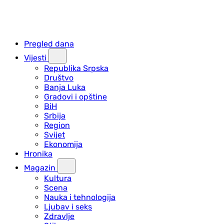
Pregled dana
Vijesti
Republika Srpska
Društvo
Banja Luka
Gradovi i opštine
BiH
Srbija
Region
Svijet
Ekonomija
Hronika
Magazin
Kultura
Scena
Nauka i tehnologija
Ljubav i seks
Zdravlje