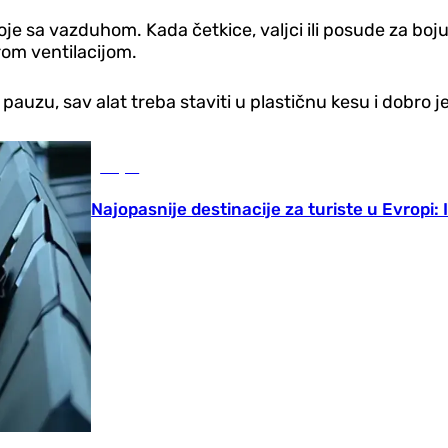
e sa vazduhom. Kada četkice, valjci ili posude za boju 
rom ventilacijom.
uzu, sav alat treba staviti u plastičnu kesu i dobro je
Svijet
Najopasnije destinacije za turiste u Evropi: 