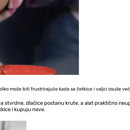
oliko može biti frustrirajuće kada se četkice i valjci osuše v
ja stvrdne, dlačice postanu krute, a alat praktično neup
kice i kupuju nove.
Scena