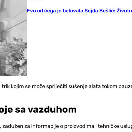
Evo od čega je bolovala Sejda Bešlić: Životn
 trik kojim se može spriječiti sušenje alata tokom pauz
boje sa vazduhom
n, zadužen za informacije o proizvodima i tehničke usl