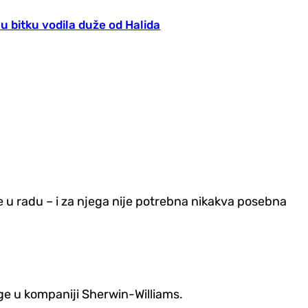
u bitku vodila duže od Halida
e u radu – i za njega nije potrebna nikakva posebna
uge u kompaniji Sherwin-Williams.