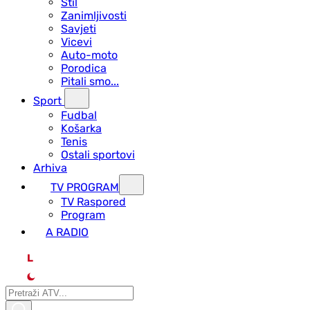
Stil
Zanimljivosti
Savjeti
Vicevi
Auto-moto
Porodica
Pitali smo...
Sport
Fudbal
Košarka
Tenis
Ostali sportovi
Arhiva
TV PROGRAM
ТV Raspored
Program
A RADIO
L