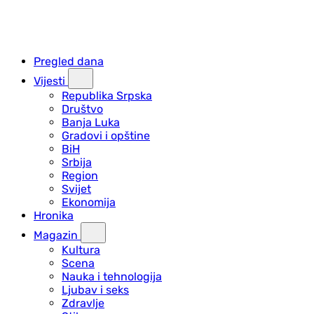
Pregled dana
Vijesti
Republika Srpska
Društvo
Banja Luka
Gradovi i opštine
BiH
Srbija
Region
Svijet
Ekonomija
Hronika
Magazin
Kultura
Scena
Nauka i tehnologija
Ljubav i seks
Zdravlje