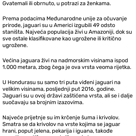
Gvatemali ili obrnuto, u potrazi za ženkama.
Prema podacima Međunarodne unije za očuvanje
prirode, jaguari su u Americi izgubili 49 odsto
staništa. Najveća populacija živi u Amazoniji, dok su
sve ostale klasifikovane kao ugrožene ili kritično
ugrožene.
Većina jaguara živi na nadmorskim visinama ispod
1.000 metara, zbog čega je ova vrsta veoma rijetka.
U Hondurasu su samo tri puta viđeni jaguari na
velikim visinama, posljednji put 2016. godine.
Jaguari su u ovoj državi zaštićena vrsta, ali se i dalje
suočavaju sa brojnim izazovima.
Najveće prijetnje su im krčenje šuma i krivolov.
Smatra se da krivolov na vrste kojima se jaguar
hrani, poput jelena, pekarija i iguana, takođe