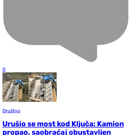
0
Društvo
Urušio se most kod Ključa: Kamion
propao, saobraćaj obustavljen