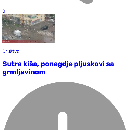
0
Društvo
Sutra kiša, ponegd‌je pljuskovi sa
grmljavinom