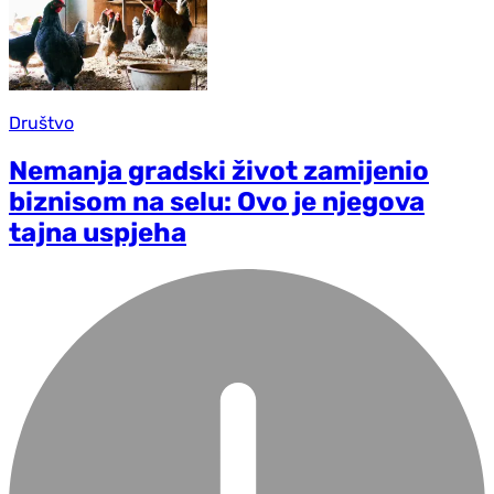
Društvo
Nemanja gradski život zamijenio
biznisom na selu: Ovo je njegova
tajna uspjeha