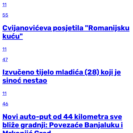
11
55
Cvijanovićeva posjetila "Romanijsku
kuću"
11
47
Izvučeno tijelo mladića (28) koji je
sinoć nestao
11
46
Novi auto-put od 44 kilometra sve
bliže gradnji: Povezaće Banjaluku i