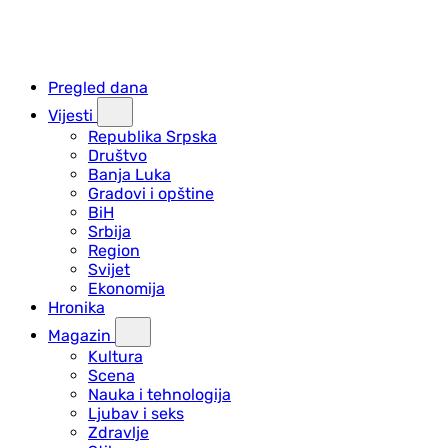
Pregled dana
Vijesti
Republika Srpska
Društvo
Banja Luka
Gradovi i opštine
BiH
Srbija
Region
Svijet
Ekonomija
Hronika
Magazin
Kultura
Scena
Nauka i tehnologija
Ljubav i seks
Zdravlje