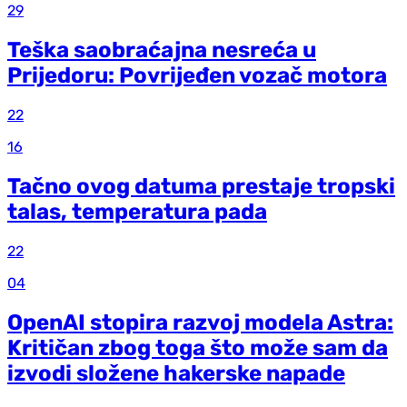
29
Teška saobraćajna nesreća u
Prijedoru: Povrijeđen vozač motora
22
16
Tačno ovog datuma prestaje tropski
talas, temperatura pada
22
04
OpenAI stopira razvoj modela Astra:
Kritičan zbog toga što može sam da
izvodi složene hakerske napade