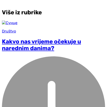
Više iz rubrike
Društvo
Kakvo nas vrijeme očekuje u
narednim danima?