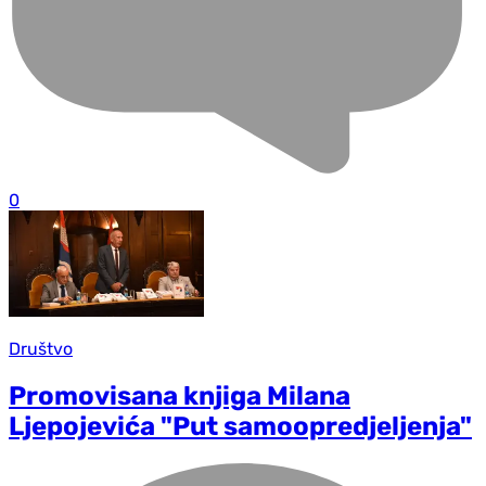
0
Društvo
Promovisana knjiga Milana
Ljepojevića "Put samoopredjeljenja"