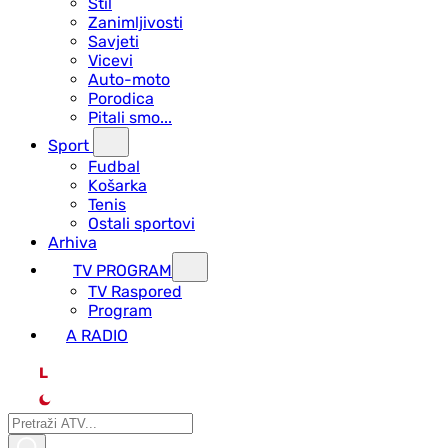
Stil
Zanimljivosti
Savjeti
Vicevi
Auto-moto
Porodica
Pitali smo...
Sport
Fudbal
Košarka
Tenis
Ostali sportovi
Arhiva
TV PROGRAM
ТV Raspored
Program
A RADIO
L