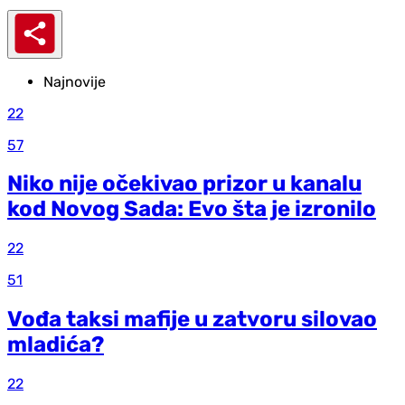
Najnovije
22
57
Niko nije očekivao prizor u kanalu
kod Novog Sada: Evo šta je izronilo
22
51
Vođa taksi mafije u zatvoru silovao
mladića?
22