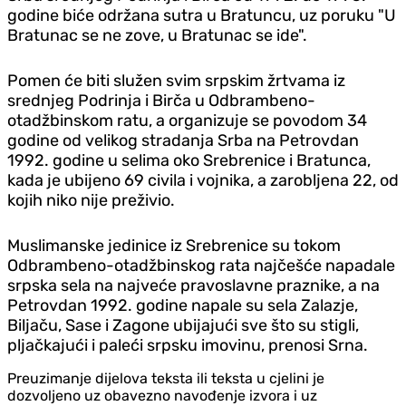
godine biće održana sutra u Bratuncu, uz poruku "U
Bratunac se ne zove, u Bratunac se ide".
Pomen će biti služen svim srpskim žrtvama iz
srednjeg Podrinja i Birča u Odbrambeno-
otadžbinskom ratu, a organizuje se povodom 34
godine od velikog stradanja Srba na Petrovdan
1992. godine u selima oko Srebrenice i Bratunca,
kada je ubijeno 69 civila i vojnika, a zarobljena 22, od
kojih niko nije preživio.
Muslimanske jedinice iz Srebrenice su tokom
Odbrambeno-otadžbinskog rata najčešće napadale
srpska sela na najveće pravoslavne praznike, a na
Petrovdan 1992. godine napale su sela Zalazje,
Biljaču, Sase i Zagone ubijajući sve što su stigli,
pljačkajući i paleći srpsku imovinu, prenosi Srna.
Preuzimanje dijelova teksta ili teksta u cjelini je
dozvoljeno uz obavezno navođenje izvora i uz