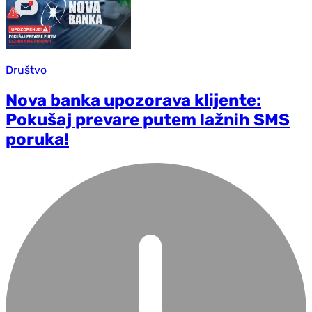
Društvo
Nova banka upozorava klijente:
Pokušaj prevare putem lažnih SMS
poruka!