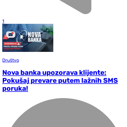
1
Društvo
Nova banka upozorava klijente:
Pokušaj prevare putem lažnih SMS
poruka!