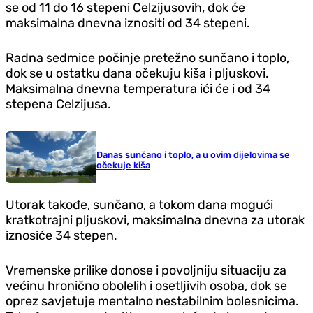
se od 11 do 16 stepeni Celzijusovih, dok će
maksimalna dnevna iznositi od 34 stepeni.
Radna sedmice počinje pretežno sunčano i toplo,
dok se u ostatku dana očekuju kiša i pljuskovi.
Maksimalna dnevna temperatura ići će i od 34
stepena Celzijusa.
Društvo
Danas sunčano i toplo, a u ovim dijelovima se
očekuje kiša
Utorak takođe, sunčano, a tokom dana mogući
kratkotrajni pljuskovi, maksimalna dnevna za utorak
iznosiće 34 stepen.
Vremenske prilike donose i povoljniju situaciju za
većinu hronično obolelih i osetljivih osoba, dok se
oprez savjetuje mentalno nestabilnim bolesnicima.