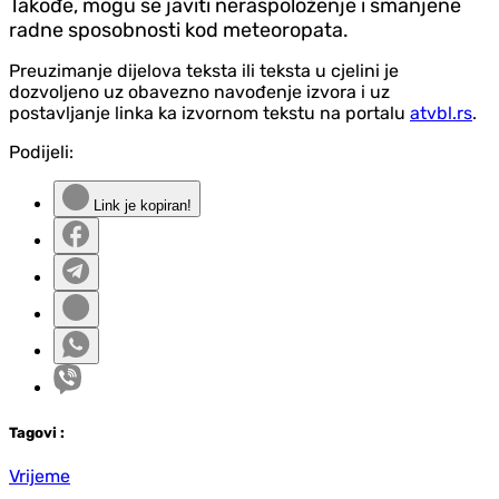
Takođe, mogu se javiti neraspoloženje i smanjene
radne sposobnosti kod meteoropata.
Preuzimanje dijelova teksta ili teksta u cjelini je
dozvoljeno uz obavezno navođenje izvora i uz
postavljanje linka ka izvornom tekstu na portalu
atvbl.rs
.
Podijeli:
Link je kopiran!
Tag
ovi
:
Vrijeme