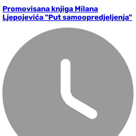
Promovisana knjiga Milana
Ljepojevića "Put samoopredjeljenja"