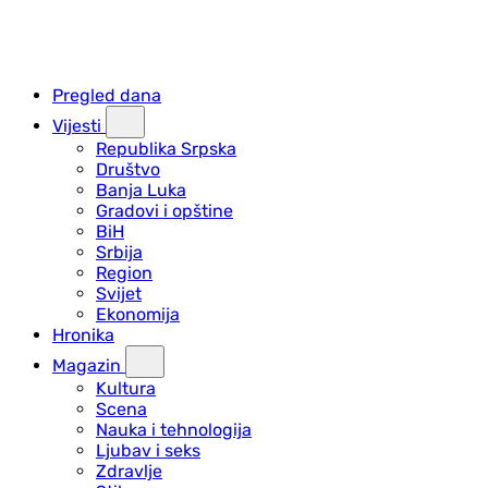
Pregled dana
Vijesti
Republika Srpska
Društvo
Banja Luka
Gradovi i opštine
BiH
Srbija
Region
Svijet
Ekonomija
Hronika
Magazin
Kultura
Scena
Nauka i tehnologija
Ljubav i seks
Zdravlje