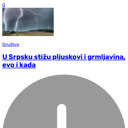
0
Društvo
U Srpsku stižu pljuskovi i grmljavina,
evo i kada