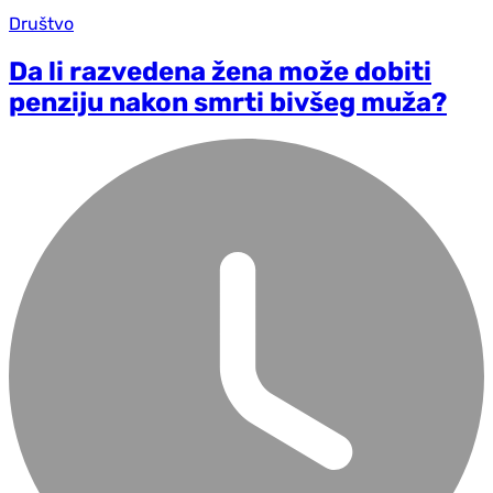
Društvo
Da li razvedena žena može dobiti
penziju nakon smrti bivšeg muža?