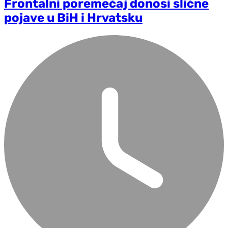
Frontalni poremećaj donosi slične
pojave u BiH i Hrvatsku