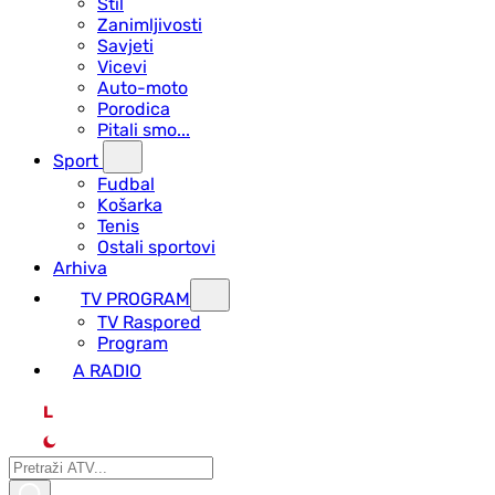
Stil
Zanimljivosti
Savjeti
Vicevi
Auto-moto
Porodica
Pitali smo...
Sport
Fudbal
Košarka
Tenis
Ostali sportovi
Arhiva
TV PROGRAM
ТV Raspored
Program
A RADIO
L