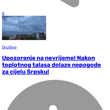
0
Društvo
Upozorenje na nevrijeme! Nakon
toplotnog talasa dolaze nepogode
za cijelu Srpsku!