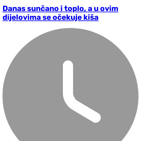
Danas sunčano i toplo, a u ovim
dijelovima se očekuje kiša