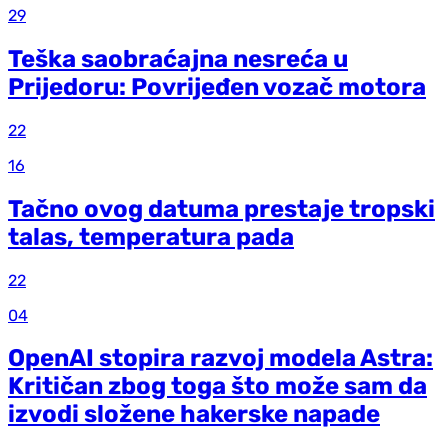
29
Teška saobraćajna nesreća u
Prijedoru: Povrijeđen vozač motora
22
16
Tačno ovog datuma prestaje tropski
talas, temperatura pada
22
04
OpenAI stopira razvoj modela Astra:
Kritičan zbog toga što može sam da
izvodi složene hakerske napade