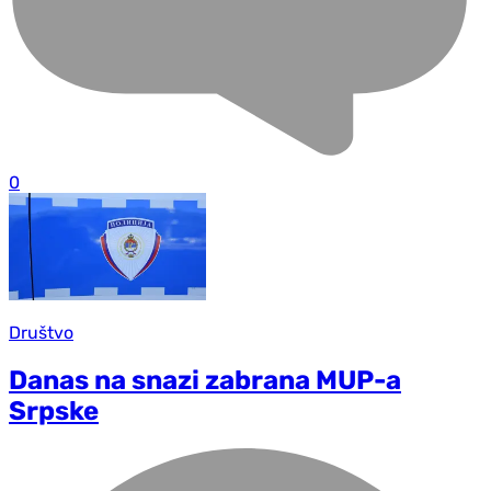
0
Društvo
Danas na snazi zabrana MUP-a
Srpske