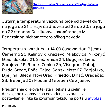
Jednom znaku "kuca na vrata" bolje plaćena
ponuda
Jutarnja temperatura vazduha biće od devet do 15,
na jugu do 21, a najviša dnevna od 25 do 30, na jugu
do 32 stepena Celzijusova, saopšteno je iz
Federalnog hidrometeorološkog zavoda.
Temperatura vazduha u 14.00 časova: Han Pijesak,
Čemerno 20, Kalinovik, Kneževo, Mrakovica, Mrkonjić
Grad, Sokolac 21, Srebrenica 24, Bugojno, Livno,
Sarajevo 25, Ribnik, Zenica 26, Višegrad, Doboj,
Rudo, Srbac, Foča, Jajce, Sanski Most 27, Banjaluka,
Bijeljina, Bileća, Novi Grad, Prijedor, Bihać, Gradačac
28, Trebinje 30 i Mostar 31 stepen Celzijusov.
Preuzimanje dijelova teksta ili teksta u cjelini je
dozvoljeno uz obavezno navođenje izvora i uz
postavljanje linka ka izvornom tekstu na portalu
atvbl.rs
.
Podijeli: