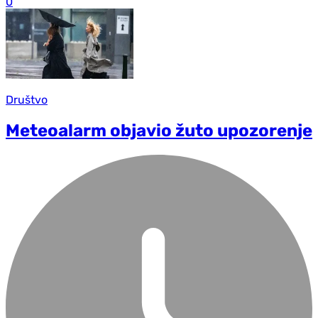
0
Društvo
Meteoalarm objavio žuto upozorenje