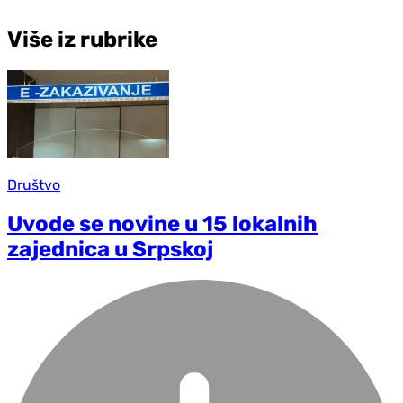
Više iz rubrike
Društvo
Uvode se novine u 15 lokalnih
zajednica u Srpskoj