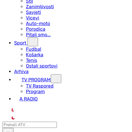
Stil
Zanimljivosti
Savjeti
Vicevi
Auto-moto
Porodica
Pitali smo...
Sport
Fudbal
Košarka
Tenis
Ostali sportovi
Arhiva
TV PROGRAM
ТV Raspored
Program
A RADIO
L