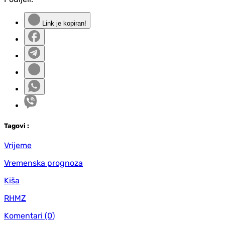
Link je kopiran!
Tag
ovi
:
Vrijeme
Vremenska prognoza
Kiša
RHMZ
Komentari
(0)