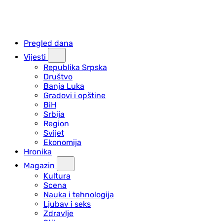
Pregled dana
Vijesti
Republika Srpska
Društvo
Banja Luka
Gradovi i opštine
BiH
Srbija
Region
Svijet
Ekonomija
Hronika
Magazin
Kultura
Scena
Nauka i tehnologija
Ljubav i seks
Zdravlje