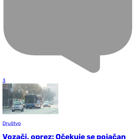
3
Društvo
Vozači, oprez: Očekuje se pojačan