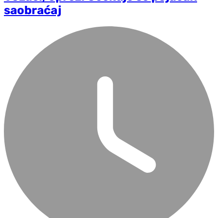
saobraćaj