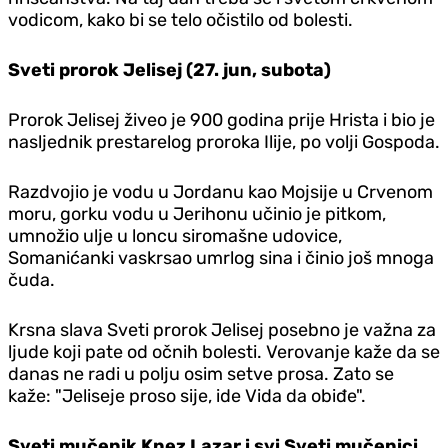
vodicom, kako bi se telo očistilo od bolesti.
Sveti prorok Jelisej (27. jun, subota)
Prorok Jelisej živeo je 900 godina prije Hrista i bio je
nasljednik prestarelog proroka Ilije, po volji Gospoda.
Razdvojio je vodu u Jordanu kao Mojsije u Crvenom
moru, gorku vodu u Jerihonu učinio je pitkom,
umnožio ulje u loncu siromašne udovice,
Somanićanki vaskrsao umrlog sina i činio još mnoga
čuda.
Krsna slava Sveti prorok Jelisej posebno je važna za
ljude koji pate od očnih bolesti. Verovanje kaže da se
danas ne radi u polju osim setve prosa. Zato se
kaže: "Jeliseje proso sije, ide Vida da obiđe".
Sveti mučenik Knez Lazar i svi Sveti mučenici