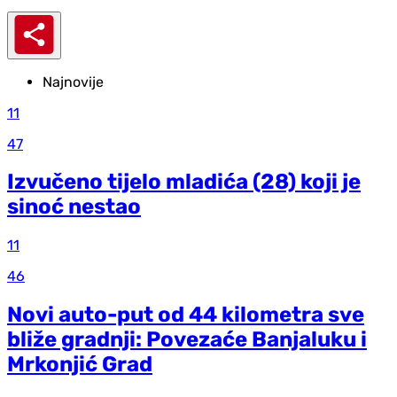
Najnovije
11
47
Izvučeno tijelo mladića (28) koji je
sinoć nestao
11
46
Novi auto-put od 44 kilometra sve
bliže gradnji: Povezaće Banjaluku i
Mrkonjić Grad