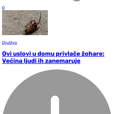
0
Društvo
Ovi uslovi u domu privlače žohare:
Većina ljudi ih zanemaruje