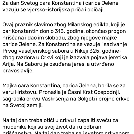
Za dan Svetog cara Konstantina i carice Jelene
vezuju se vjersko-istorijska priča i običaji.
Ovaj praznik slavimo zbog Milanskog edikta, koji je
car Konstantin donio 313. godine, okončao progon
hrišćana i dao im slobodu, zbog njegove majke
carice Jelene. Za Konstantina se vezuje i sazivanje
Prvog vaseljenskog sabora u Nikeji 325. godine-
zbog razdora u Crkvi koji je izazvala pojava jeretika
Arija. Na Saboru je osuđena jeres, a utvrđeno
pravoslavlje.
Majka cara Konstantina, carica Jelena, borila se za
veru Hristovu. Pronašla je Časni Krst Gospodnji,
sagradila crkvu Vaskrsenja na Golgoti i brojne crkve
na Svetoj zemlji.
Na taj dan treba otići u crkvu i zapaliti sveću za
mučenike koji su svoj život dali u odbrani
hrišćanstva. Na taj dan treba se i svetom crkvenom