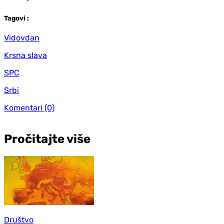
Tag
ovi
:
Vidovdan
Krsna slava
SPC
Srbi
Komentari
(0)
Pročitajte više
Društvo