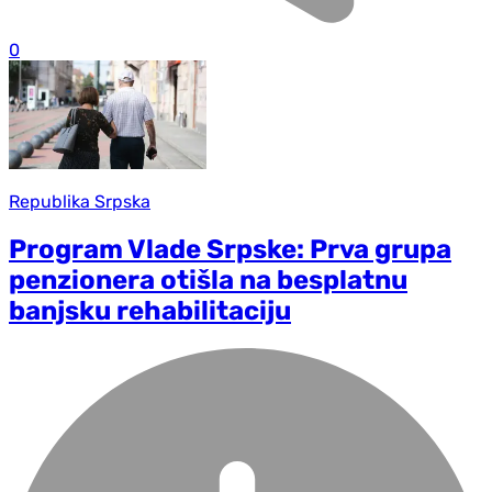
0
Republika Srpska
Program Vlade Srpske: Prva grupa
penzionera otišla na besplatnu
banjsku rehabilitaciju