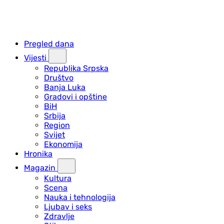
Pregled dana
Vijesti
Republika Srpska
Društvo
Banja Luka
Gradovi i opštine
BiH
Srbija
Region
Svijet
Ekonomija
Hronika
Magazin
Kultura
Scena
Nauka i tehnologija
Ljubav i seks
Zdravlje