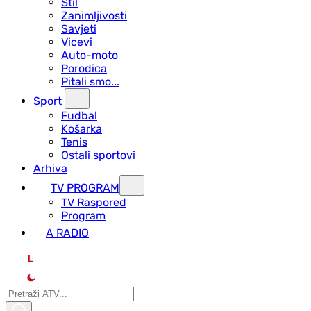
Stil
Zanimljivosti
Savjeti
Vicevi
Auto-moto
Porodica
Pitali smo...
Sport
Fudbal
Košarka
Tenis
Ostali sportovi
Arhiva
TV PROGRAM
ТV Raspored
Program
A RADIO
L