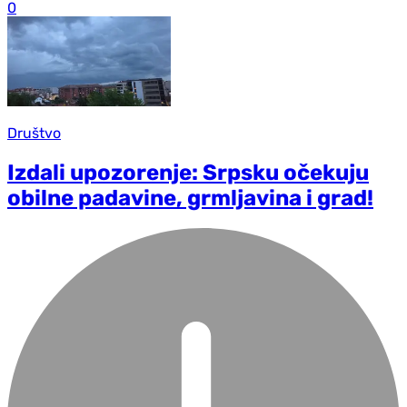
0
Društvo
Izdali upozorenje: Srpsku očekuju
obilne padavine, grmljavina i grad!