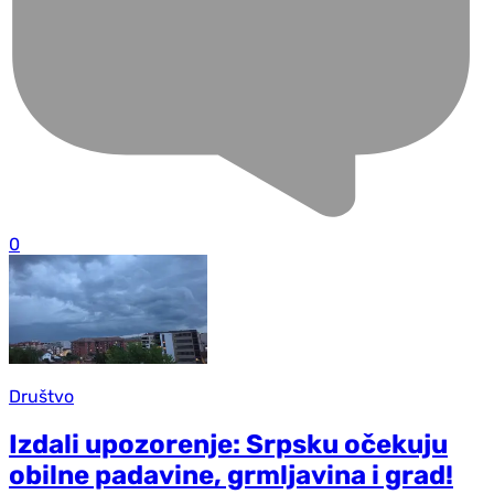
0
Društvo
Izdali upozorenje: Srpsku očekuju
obilne padavine, grmljavina i grad!