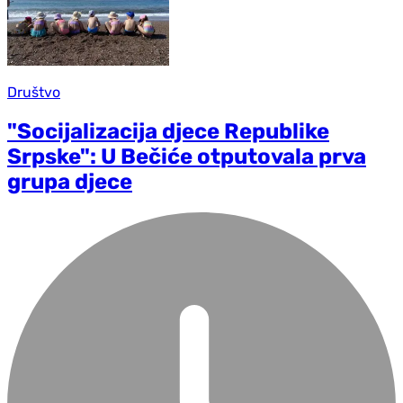
Društvo
"Socijalizacija d‌jece Republike
Srpske": U Bečiće otputovala prva
grupa djece