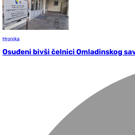
Hronika
Osuđeni bivši čelnici Omladinskog sa