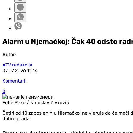
Alarm u Njemačkoj: Čak 40 odsto radni
Autor:
ATV redakcija
07.07.2026
11:14
Komentari:
0
Foto:
Pexel/ Ninoslav Zivkovic
Četiri od 10 zaposlenih u Njemačkoj ne vjeruje da će moći 
dobrog rada.
Prema rezultatima ankete, u kojoj je učestvovalo sko