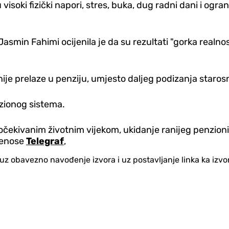
u visoki fizički napori, stres, buka, dug radni dani i o
min Fahimi ocijenila je da su rezultati "gorka realnost
lnije prelaze u penziju, umjesto daljeg podizanja staros
zionog sistema.
 očekivanim životnim vijekom, ukidanje ranijeg penzioni
prenose
Telegraf
,
no uz obavezno navođenje izvora i uz postavljanje linka ka iz