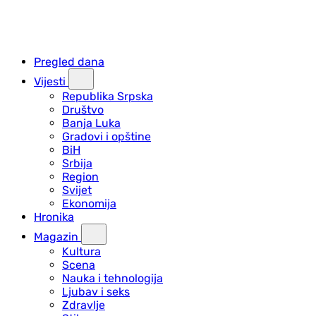
Pregled dana
Vijesti
Republika Srpska
Društvo
Banja Luka
Gradovi i opštine
BiH
Srbija
Region
Svijet
Ekonomija
Hronika
Magazin
Kultura
Scena
Nauka i tehnologija
Ljubav i seks
Zdravlje