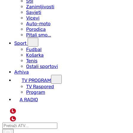
Stil
Zanimljivosti
Savjeti
Vicevi
Auto-moto
Porodica
Pitali smo...
Sport
Fudbal
Košarka
Tenis
Ostali sportovi
Arhiva
TV PROGRAM
ТV Raspored
Program
A RADIO
L