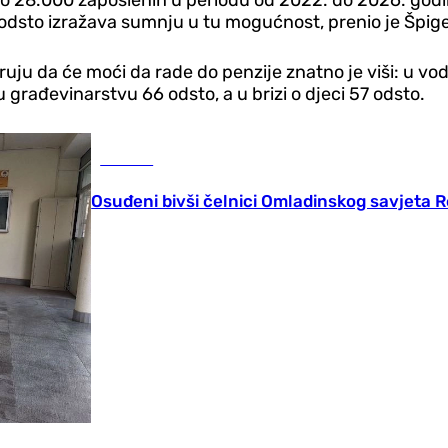
 odsto izražava sumnju u tu mogućnost, prenio je Špige
uju da će moći da rade do penzije znatno je viši: u vo
 u građevinarstvu 66 odsto, a u brizi o djeci 57 odsto.
Hronika
Osuđeni bivši čelnici Omladinskog savjeta 