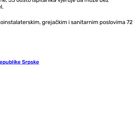
l.
doinstalaterskim, grejačkim i sanitarnim poslovima 72
Republike Srpske