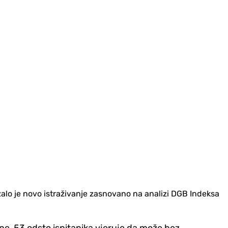
zalo je novo istraživanje zasnovano na analizi DGB Indeksa
ne, 53 odsto ispitanika vjeruje da može bez