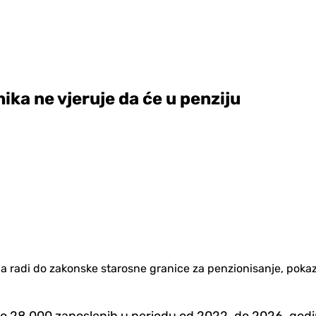
ka ne vjeruje da će u penziju
da radi do zakonske starosne granice za penzionisanje, poka
ro 28.000 zaposlenih u periodu od 2022. do 2026. godi