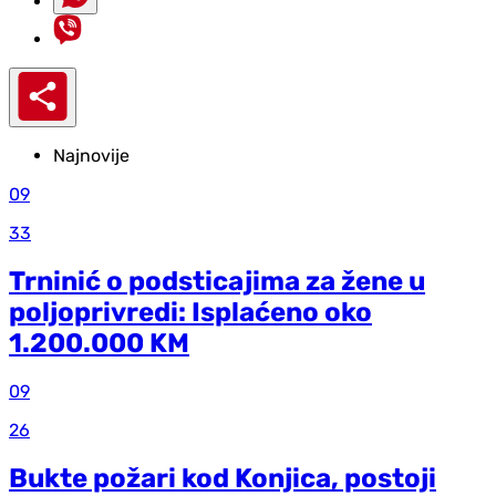
Najnovije
09
33
Trninić o podsticajima za žene u
poljoprivredi: Isplaćeno oko
1.200.000 KM
09
26
Bukte požari kod Konjica, postoji