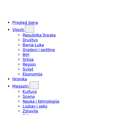
Pregled dana
Vijesti
Republika Srpska
Društvo
Banja Luka
Gradovi i opštine
BiH
Srbija
Region
Svijet
Ekonomija
Hronika
Magazin
Kultura
Scena
Nauka i tehnologija
Ljubav i seks
Zdravlje