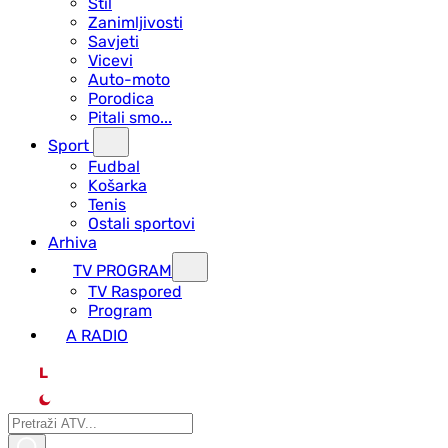
Stil
Zanimljivosti
Savjeti
Vicevi
Auto-moto
Porodica
Pitali smo...
Sport
Fudbal
Košarka
Tenis
Ostali sportovi
Arhiva
TV PROGRAM
ТV Raspored
Program
A RADIO
L