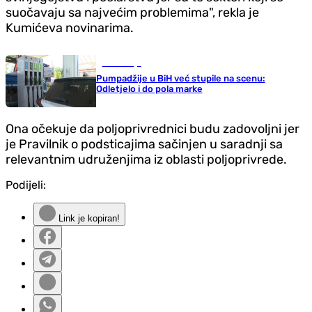
suočavaju sa najvećim problemima", rekla je
Kumićeva novinarima.
Ekonomija
Pumpadžije u BiH već stupile na scenu:
Odletjelo i do pola marke
Ona očekuje da poljoprivrednici budu zadovoljni jer
je Pravilnik o podsticajima sačinjen u saradnji sa
relevantnim udruženjima iz oblasti poljoprivrede.
Podijeli:
Link je kopiran!