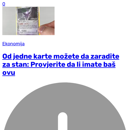
0
Ekonomija
Od jedne karte možete da zaradite
za stan: Provjerite da li imate baš
ovu