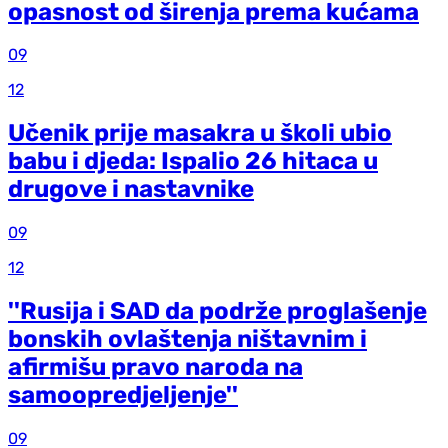
opasnost od širenja prema kućama
09
12
Učenik prije masakra u školi ubio
babu i djeda: Ispalio 26 hitaca u
drugove i nastavnike
09
12
''Rusija i SAD da podrže proglašenje
bonskih ovlaštenja ništavnim i
afirmišu pravo naroda na
samoopredjeljenje''
09