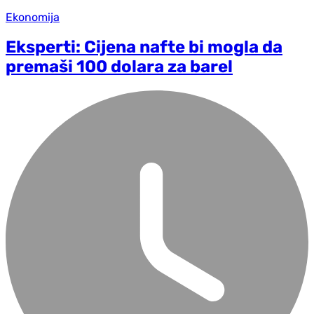
Ekonomija
Eksperti: Cijena nafte bi mogla da
premaši 100 dolara za barel