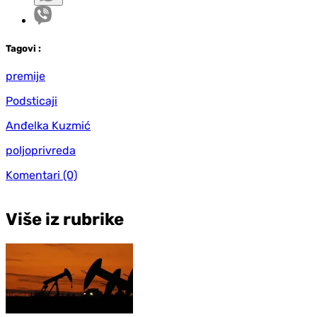
Tag
ovi
:
premije
Podsticaji
Anđelka Kuzmić
poljoprivreda
Komentari
(0)
Više iz rubrike