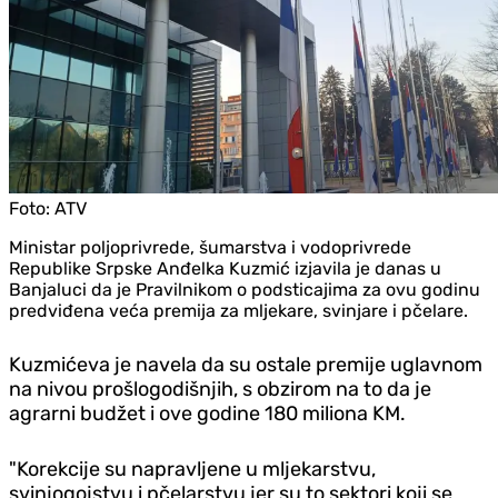
Foto:
ATV
Ministar poljoprivrede, šumarstva i vodoprivrede
Republike Srpske Anđelka Kuzmić izjavila je danas u
Banjaluci da je Pravilnikom o podsticajima za ovu godinu
predviđena veća premija za mljekare, svinjare i pčelare.
Kuzmićeva je navela da su ostale premije uglavnom
na nivou prošlogodišnjih, s obzirom na to da je
agrarni budžet i ove godine 180 miliona KM.
"Korekcije su napravljene u mljekarstvu,
svinjogojstvu i pčelarstvu jer su to sektori koji se