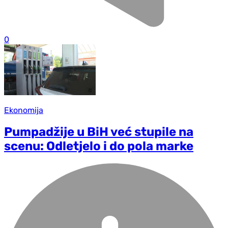
0
Ekonomija
Pumpadžije u BiH već stupile na
scenu: Odletjelo i do pola marke