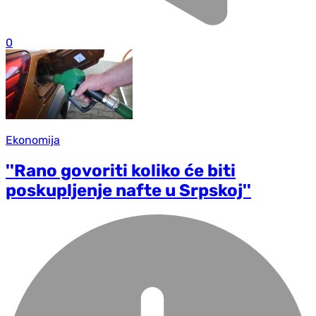
0
Ekonomija
''Rano govoriti koliko će biti
poskupljenje nafte u Srpskoj''