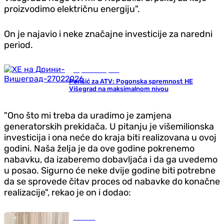
proizvodimo električnu energiju".
On je najavio i neke značajne investicije za naredni
period.
Republika Srpska
Perišić za ATV: Pogonska spremnost HE
Višegrad na maksimalnom nivou
"Ono što mi treba da uradimo je zamjena
generatorskih prekidača. U pitanju je višemilionska
investicija i ona neće do kraja biti realizovana u ovoj
godini. Naša želja je da ove godine pokrenemo
nabavku, da izaberemo dobavljača i da ga uvedemo
u posao. Sigurno će neke dvije godine biti potrebne
da se sprovede čitav proces od nabavke do konačne
realizacije", rekao je on i dodao:
Društvo