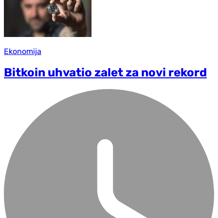
Ekonomija
Bitkoin uhvatio zalet za novi rekord