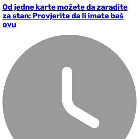
Od jedne karte možete da zaradite
za stan: Provjerite da li imate baš
ovu