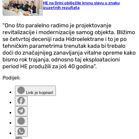
HE na Drini obilježile krsnu slavu u znaku
izuzetnih rezultata
"Ono što paralelno radimo je projektovanje
revitalizacije i modernizacije samog objekta. Bližimo
se četvrtoj deceniji rada Hidroelektrane i to je po
tehničkim parametrima trenutak kada bi trebalo
doći do značajnijeg zanavljanja vitalne opreme kako
bismo rok trajanja, odnosno taj eksploatacioni
period HE produžili za još 40 godina".
Podijeli:
Link je kopiran!