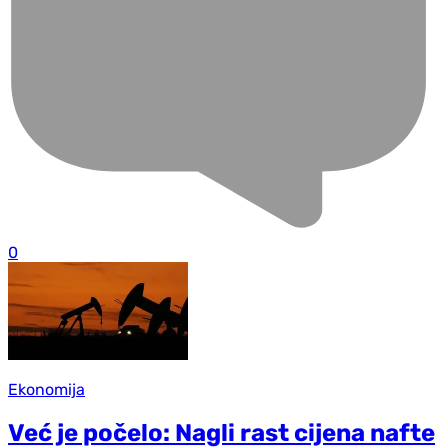
0
Ekonomija
Već je počelo: Nagli rast cijena nafte