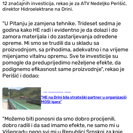
12 značajnih investicija, rekao je za ATV Nedeljko Perišić,
direktor Hidroelektrane na Drini.
"U Pitanju je zamjena tehnike. Trideset sedma je
godina kako HE radi i evidentno je da dolazi i do
zamora materijala i do zastarijevanja određene
opreme. Mi smo se trudili da u skladu sa
proizvodnjom, sa prihodima, adekvatno i na vrijeme
mijenjamo vitalnu opremu. Sve te investicije su
pomogle da preduprijedimo neželjene efekte, da
podignemo efikasnost same proizvodnje", rekao je
Perišić i dodao:
Republika Srpska
"HE na Drini bila strateški partner u organizaciji
MOSI igara"
"Možemo biti ponosni da smo dobro procijenili,
dobro radili i da sad imamo efekte, ne samo mi u
Višegradu nego svi mi u Republici Srpskoj za koje