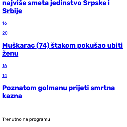
najviše smeta jedinstvo Srpske i
Srbije
16
20
Muškarac (74) štakom pokušao ubiti
ženu
16
14
Poznatom golmanu prijeti smrtna
kazna
Trenutno na programu