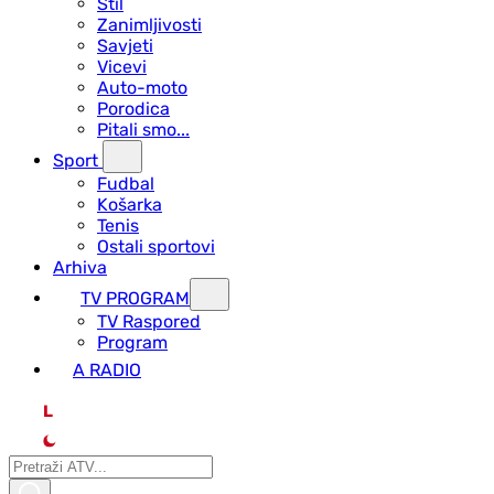
Stil
Zanimljivosti
Savjeti
Vicevi
Auto-moto
Porodica
Pitali smo...
Sport
Fudbal
Košarka
Tenis
Ostali sportovi
Arhiva
TV PROGRAM
ТV Raspored
Program
A RADIO
L