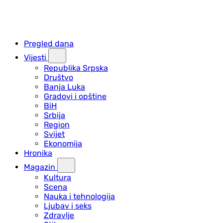
Pregled dana
Vijesti
Republika Srpska
Društvo
Banja Luka
Gradovi i opštine
BiH
Srbija
Region
Svijet
Ekonomija
Hronika
Magazin
Kultura
Scena
Nauka i tehnologija
Ljubav i seks
Zdravlje