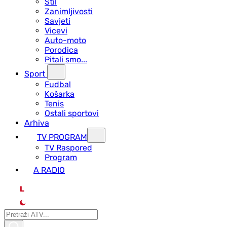
Stil
Zanimljivosti
Savjeti
Vicevi
Auto-moto
Porodica
Pitali smo...
Sport
Fudbal
Košarka
Tenis
Ostali sportovi
Arhiva
TV PROGRAM
ТV Raspored
Program
A RADIO
L