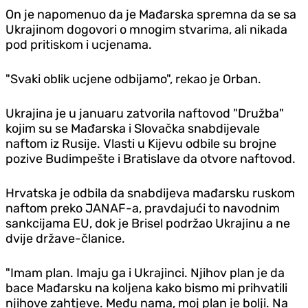
On je napomenuo da je Mađarska spremna da se sa
Ukrajinom dogovori o mnogim stvarima, ali nikada
pod pritiskom i ucjenama.
"Svaki oblik ucjene odbijamo", rekao je Orban.
Ukrajina je u januaru zatvorila naftovod "Družba"
kojim su se Mađarska i Slovačka snabdijevale
naftom iz Rusije. Vlasti u Kijevu odbile su brojne
pozive Budimpešte i Bratislave da otvore naftovod.
Hrvatska je odbila da snabdijeva mađarsku ruskom
naftom preko JANAF-a, pravdajući to navodnim
sankcijama EU, dok je Brisel podržao Ukrajinu a ne
dvije države-članice.
"Imam plan. Imaju ga i Ukrajinci. Njihov plan je da
bace Mađarsku na koljena kako bismo mi prihvatili
njihove zahtjeve. Među nama, moj plan je bolji. Na