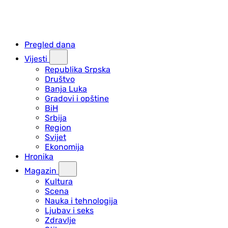
Pregled dana
Vijesti
Republika Srpska
Društvo
Banja Luka
Gradovi i opštine
BiH
Srbija
Region
Svijet
Ekonomija
Hronika
Magazin
Kultura
Scena
Nauka i tehnologija
Ljubav i seks
Zdravlje