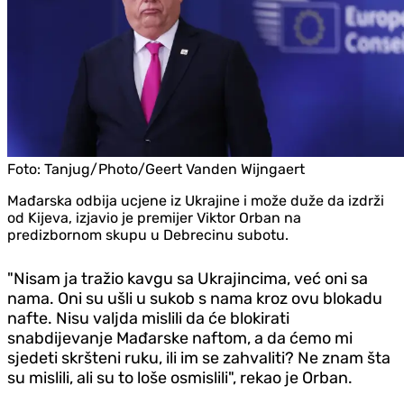
Foto:
Tanjug/Photo/Geert Vanden Wijngaert
Mađarska odbija ucjene iz Ukrajine i može duže da izdrži
od Kijeva, izjavio je premijer Viktor Orban na
predizbornom skupu u Debrecinu subotu.
"Nisam ja tražio kavgu sa Ukrajincima, već oni sa
nama. Oni su ušli u sukob s nama kroz ovu blokadu
nafte. Nisu valjda mislili da će blokirati
snabdijevanje Mađarske naftom, a da ćemo mi
sjedeti skršteni ruku, ili im se zahvaliti? Ne znam šta
su mislili, ali su to loše osmislili", rekao je Orban.