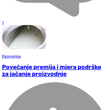
1
Ekonomija
Povećanje premija i mjera podrške
za jačanje proizvodnje