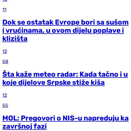
11
Dok se ostatak Evrope bori sa sušom
i vrućinama, u ovom dijelu poplave i
klizišta
12
58
Šta kaže meteo radar: Kada tačno i u
koje dijelove Srpske stiže kiša
12
55
MOL: Pregovori o NIS-u napreduju ka
završnoj fazi