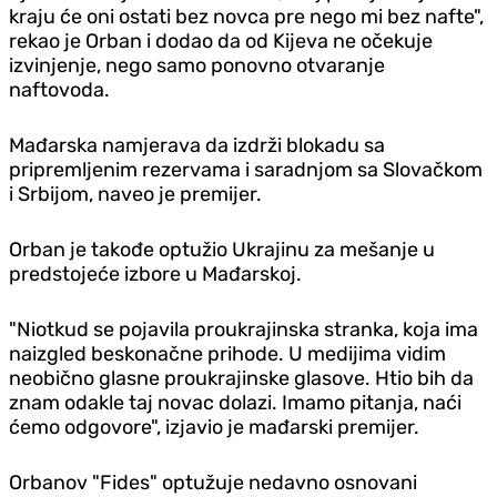
kraju će oni ostati bez novca pre nego mi bez nafte",
rekao je Orban i dodao da od Kijeva ne očekuje
izvinjenje, nego samo ponovno otvaranje
naftovoda.
Mađarska namjerava da izdrži blokadu sa
pripremljenim rezervama i saradnjom sa Slovačkom
i Srbijom, naveo je premijer.
Orban je takođe optužio Ukrajinu za mešanje u
predstojeće izbore u Mađarskoj.
"Niotkud se pojavila proukrajinska stranka, koja ima
naizgled beskonačne prihode. U medijima vidim
neobično glasne proukrajinske glasove. Htio bih da
znam odakle taj novac dolazi. Imamo pitanja, naći
ćemo odgovore", izjavio je mađarski premijer.
Orbanov "Fides" optužuje nedavno osnovani