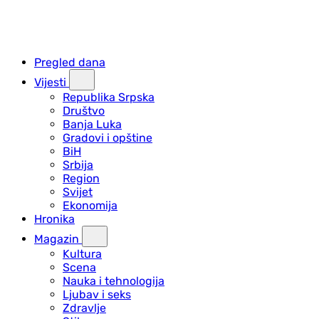
Pregled dana
Vijesti
Republika Srpska
Društvo
Banja Luka
Gradovi i opštine
BiH
Srbija
Region
Svijet
Ekonomija
Hronika
Magazin
Kultura
Scena
Nauka i tehnologija
Ljubav i seks
Zdravlje