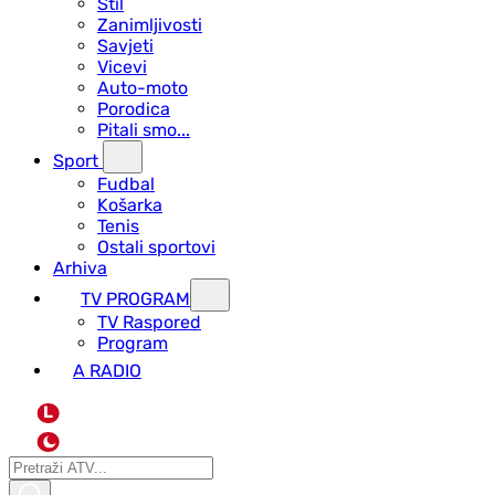
Stil
Zanimljivosti
Savjeti
Vicevi
Auto-moto
Porodica
Pitali smo...
Sport
Fudbal
Košarka
Tenis
Ostali sportovi
Arhiva
TV PROGRAM
ТV Raspored
Program
A RADIO
L