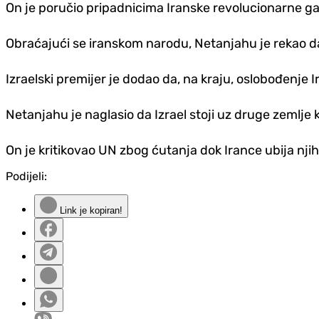
On je poručio pripadnicima Iranske revolucionarne gard
Obraćajući se iranskom narodu, Netanjahu je rekao da s
Izraelski premijer je dodao da, na kraju, oslobođenje Ira
Netanjahu je naglasio da Izrael stoji uz druge zemlje k
On je kritikovao UN zbog ćutanja dok Irance ubija njih
Podijeli:
Link je kopiran!