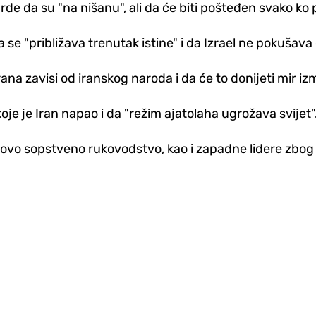
e da su "na nišanu", ali da će biti pošteđen svako ko p
e "približava trenutak istine" i da Izrael ne pokušava d
na zavisi od iranskog naroda i da će to donijeti mir izmeđ
oje je Iran napao i da "režim ajatolaha ugrožava svijet"
ovo sopstveno rukovodstvo, kao i zapadne lidere zbog nj