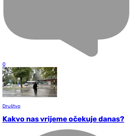
0
Društvo
Kakvo nas vrijeme očekuje danas?