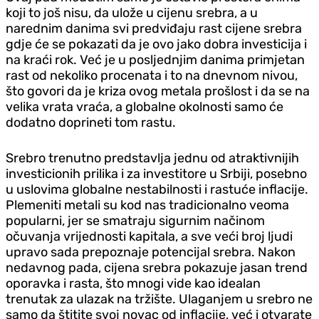
koji to još nisu, da ulože u cijenu srebra, a u
narednim danima svi predviđaju rast cijene srebra
gdje će se pokazati da je ovo jako dobra investicija i
na kraći rok. Već je u posljednjim danima primjetan
rast od nekoliko procenata i to na dnevnom nivou,
što govori da je kriza ovog metala prošlost i da se na
velika vrata vraća, a globalne okolnosti samo će
dodatno doprineti tom rastu.
Srebro trenutno predstavlja jednu od atraktivnijih
investicionih prilika i za investitore u Srbiji, posebno
u uslovima globalne nestabilnosti i rastuće inflacije.
Plemeniti metali su kod nas tradicionalno veoma
popularni, jer se smatraju sigurnim načinom
očuvanja vrijednosti kapitala, a sve veći broj ljudi
upravo sada prepoznaje potencijal srebra. Nakon
nedavnog pada, cijena srebra pokazuje jasan trend
oporavka i rasta, što mnogi vide kao idealan
trenutak za ulazak na tržište. Ulaganjem u srebro ne
samo da štitite svoj novac od inflacije, već i otvarate