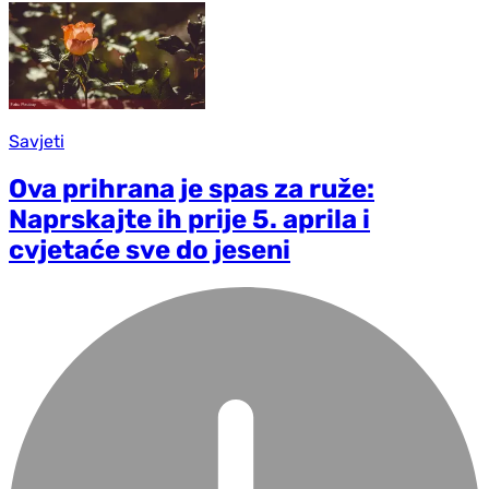
Savjeti
Ova prihrana je spas za ruže:
Naprskajte ih prije 5. aprila i
cvjetaće sve do jeseni