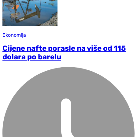
Ekonomija
Cijene nafte porasle na više od 115
dolara po barelu