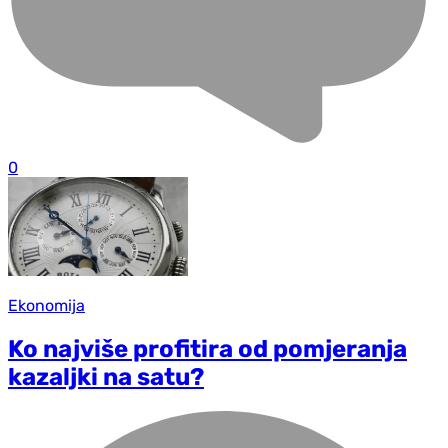
0
Ekonomija
Ko najviše profitira od pomjeranja
kazaljki na satu?