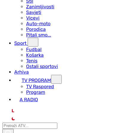
Stil
Zanimljivosti
Savjeti
Vicevi
Auto-moto
Porodica
Pitali smo...
Sport
Fudbal
Košarka
Tenis
Ostali sportovi
Arhiva
TV PROGRAM
ТV Raspored
Program
A RADIO
L