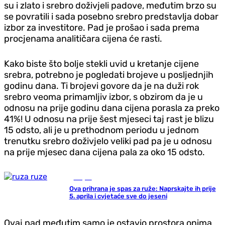
su i zlato i srebro doživjeli padove, međutim brzo su
se povratili i sada posebno srebro predstavlja dobar
izbor za investitore. Pad je prošao i sada prema
procjenama analitičara cijena će rasti.
Kako biste što bolje stekli uvid u kretanje cijene
srebra, potrebno je pogledati brojeve u posljednjih
godinu dana. Ti brojevi govore da je na duži rok
srebro veoma primamljiv izbor, s obzirom da je u
odnosu na prije godinu dana cijena porasla za preko
41%! U odnosu na prije šest mjeseci taj rast je blizu
15 odsto, ali je u prethodnom periodu u jednom
trenutku srebro doživjelo veliki pad pa je u odnosu
na prije mjesec dana cijena pala za oko 15 odsto.
Savjeti
Ova prihrana je spas za ruže: Naprskajte ih prije
5. aprila i cvjetaće sve do jeseni
Ovaj pad međutim samo je ostavio prostora onima