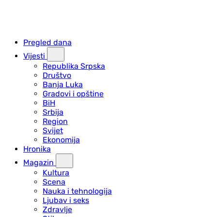
Pregled dana
Vijesti
Republika Srpska
Društvo
Banja Luka
Gradovi i opštine
BiH
Srbija
Region
Svijet
Ekonomija
Hronika
Magazin
Kultura
Scena
Nauka i tehnologija
Ljubav i seks
Zdravlje