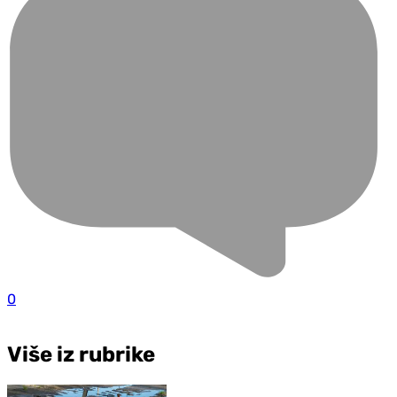
0
Više iz rubrike