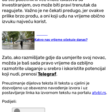
investiranjem, ovo može biti pravi trenutak da
reagujete. Važno je ne čekati predugo, jer ovakve
prilike brzo prođu, a oni koji uđu na vrijeme obično
izvuku najveću korist.
Društvo
Kakvo nas vrijeme očekuje danas?
Zato, ako razmišljate gdje da usmjerite svoj novac,
možda je baš sada pravo vrijeme da ozbiljno
razmotrite ulaganje u srebro i iskoristite potencijal
koji nudi, prenosi
Telegraf
.
Preuzimanje dijelova teksta ili teksta u cjelini je
dozvoljeno uz obavezno navođenje izvora i uz
postavljanje linka ka izvornom tekstu na portalu
atvbl.rs
.
Podijeli: