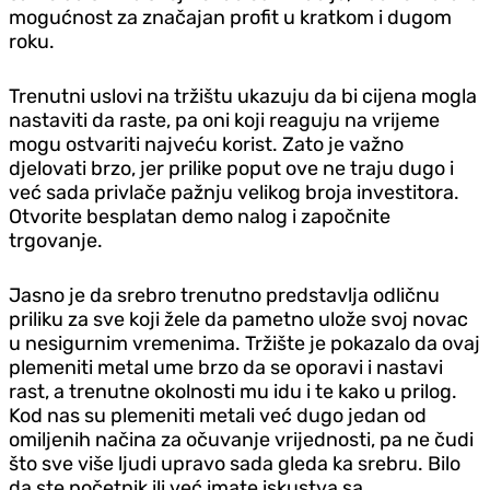
mogućnost za značajan profit u kratkom i dugom
roku.
Trenutni uslovi na tržištu ukazuju da bi cijena mogla
nastaviti da raste, pa oni koji reaguju na vrijeme
mogu ostvariti najveću korist. Zato je važno
djelovati brzo, jer prilike poput ove ne traju dugo i
već sada privlače pažnju velikog broja investitora.
Otvorite besplatan demo nalog i započnite
trgovanje.
Jasno je da srebro trenutno predstavlja odličnu
priliku za sve koji žele da pametno ulože svoj novac
u nesigurnim vremenima. Tržište je pokazalo da ovaj
plemeniti metal ume brzo da se oporavi i nastavi
rast, a trenutne okolnosti mu idu i te kako u prilog.
Kod nas su plemeniti metali već dugo jedan od
omiljenih načina za očuvanje vrijednosti, pa ne čudi
što sve više ljudi upravo sada gleda ka srebru. Bilo
da ste početnik ili već imate iskustva sa