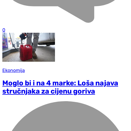
0
Ekonomija
Moglo bi i na 4 marke: Loša najava
stručnjaka za cijenu goriva