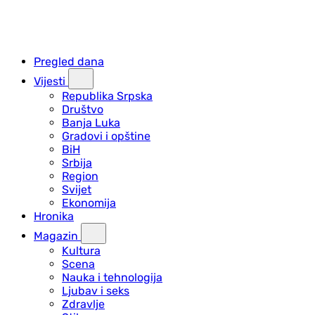
Pregled dana
Vijesti
Republika Srpska
Društvo
Banja Luka
Gradovi i opštine
BiH
Srbija
Region
Svijet
Ekonomija
Hronika
Magazin
Kultura
Scena
Nauka i tehnologija
Ljubav i seks
Zdravlje