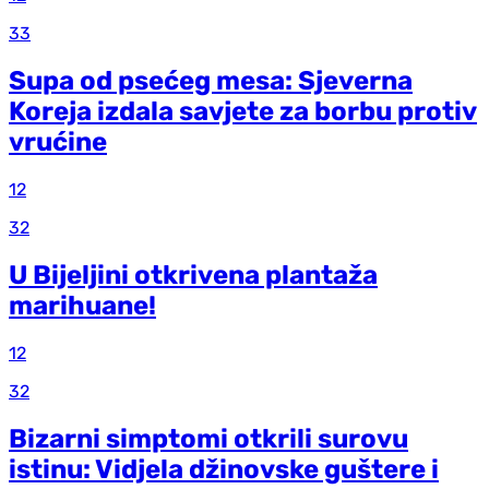
33
Supa od psećeg mesa: Sjeverna
Koreja izdala savjete za borbu protiv
vrućine
12
32
U Bijeljini otkrivena plantaža
marihuane!
12
32
Bizarni simptomi otkrili surovu
istinu: Vidjela džinovske guštere i