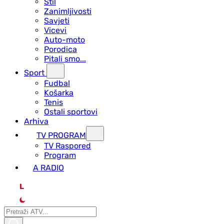
Stil
Zanimljivosti
Savjeti
Vicevi
Auto-moto
Porodica
Pitali smo...
Sport
Fudbal
Košarka
Tenis
Ostali sportovi
Arhiva
TV PROGRAM
ТV Raspored
Program
A RADIO
L