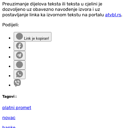
Preuzimanje dijelova teksta ili teksta u cjelini je
dozvoljeno uz obavezno navođenje izvora i uz
postavljanje linka ka izvornom tekstu na portalu
atvbl.rs
.
Podijeli:
Link je kopiran!
Tag
ovi
:
platni promet
novac
banke