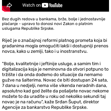
Bez dugih redova u bankama, brže, bolje i jednostavnije
plaćanje - upravo to donosi novi Zakon o platnim
uslugama Republike Srpske.
Riječ je o značajnoj reformi platnog prometa koja bi
građanima mogla omogućiti lakši i dostupniji prenos
novca, kako u zemlji, tako i u inostranstvu.
"Bolje, kvalitetnije i jeftinije usluge, a samim tim i
digitalizacija koja je neminovna da otvori potpuno to
tržište i da onda dođemo do situacije da nemamo
gužve na šalterima. Novac će biti dostupan 24 sata,
7 dana u nedjelji, nema više vikenda neradnih dana,
apsolutno kad god želite da pošaljete novac nekome
možete to da uradite u roku od nekoliko sekundi taj
novac je na računu", kaže Srđan Šuput, direktor
Agencije za bankarstvo Republike Srpske.