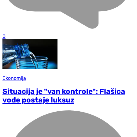
0
Ekonomija
Situacija je "van kontrole": Flašica
vode postaje luksuz