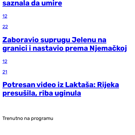
saznala da umire
12
22
Zaboravio suprugu Jelenu na
granici i nastavio prema Njemačkoj
12
21
Potresan video iz Laktaša: Rijeka
presušila, riba uginula
Trenutno na programu