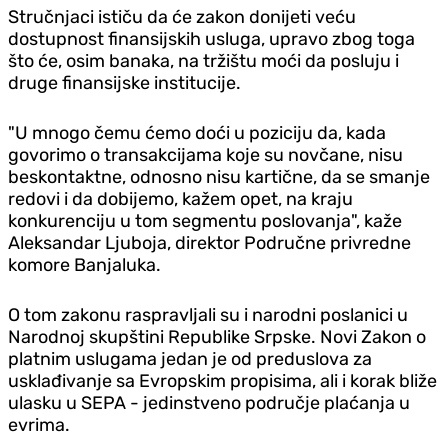
Stručnjaci ističu da će zakon donijeti veću
dostupnost finansijskih usluga, upravo zbog toga
što će, osim banaka, na tržištu moći da posluju i
druge finansijske institucije.
"U mnogo čemu ćemo doći u poziciju da, kada
govorimo o transakcijama koje su novčane, nisu
beskontaktne, odnosno nisu kartične, da se smanje
redovi i da dobijemo, kažem opet, na kraju
konkurenciju u tom segmentu poslovanja", kaže
Aleksandar Ljuboja, direktor Područne privredne
komore Banjaluka.
O tom zakonu raspravljali su i narodni poslanici u
Narodnoj skupštini Republike Srpske. Novi Zakon o
platnim uslugama jedan je od preduslova za
usklađivanje sa Evropskim propisima, ali i korak bliže
ulasku u SEPA - jedinstveno područje plaćanja u
evrima.