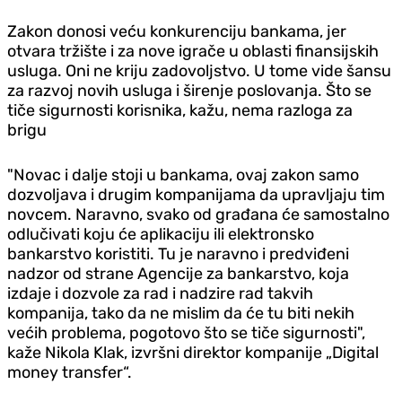
Zakon donosi veću konkurenciju bankama, jer
otvara tržište i za nove igrače u oblasti finansijskih
usluga. Oni ne kriju zadovoljstvo. U tome vide šansu
za razvoj novih usluga i širenje poslovanja. Što se
tiče sigurnosti korisnika, kažu, nema razloga za
brigu
"Novac i dalje stoji u bankama, ovaj zakon samo
dozvoljava i drugim kompanijama da upravljaju tim
novcem. Naravno, svako od građana će samostalno
odlučivati koju će aplikaciju ili elektronsko
bankarstvo koristiti. Tu je naravno i predviđeni
nadzor od strane Agencije za bankarstvo, koja
izdaje i dozvole za rad i nadzire rad takvih
kompanija, tako da ne mislim da će tu biti nekih
većih problema, pogotovo što se tiče sigurnosti",
kaže Nikola Klak, izvršni direktor kompanije „Digital
money transfer“.