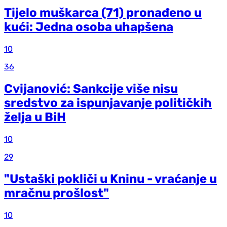
Tijelo muškarca (71) pronađeno u
kući: Jedna osoba uhapšena
10
36
Cvijanović: Sankcije više nisu
sredstvo za ispunjavanje političkih
želja u BiH
10
29
"Ustaški pokliči u Kninu - vraćanje u
mračnu prošlost"
10