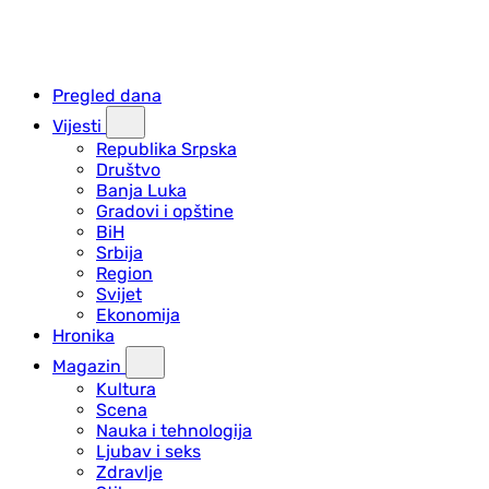
Pregled dana
Vijesti
Republika Srpska
Društvo
Banja Luka
Gradovi i opštine
BiH
Srbija
Region
Svijet
Ekonomija
Hronika
Magazin
Kultura
Scena
Nauka i tehnologija
Ljubav i seks
Zdravlje