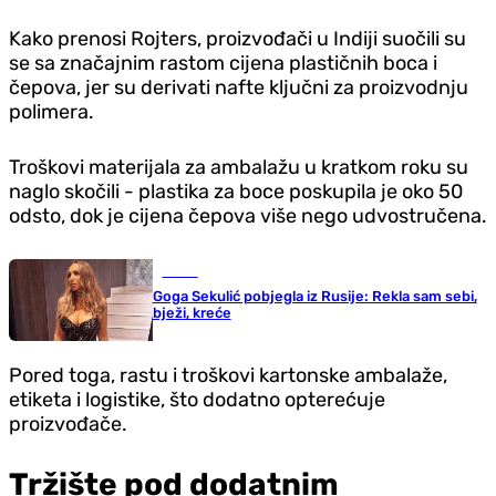
Kako prenosi Rojters, proizvođači u Indiji suočili su
se sa značajnim rastom cijena plastičnih boca i
čepova, jer su derivati nafte ključni za proizvodnju
polimera.
Troškovi materijala za ambalažu u kratkom roku su
naglo skočili - plastika za boce poskupila je oko 50
odsto, dok je cijena čepova više nego udvostručena.
Scena
Goga Sekulić pobjegla iz Rusije: Rekla sam sebi,
bježi, kreće
Pored toga, rastu i troškovi kartonske ambalaže,
etiketa i logistike, što dodatno opterećuje
proizvođače.
Tržište pod dodatnim