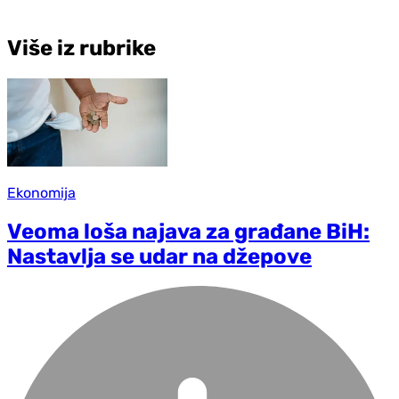
Više iz rubrike
Ekonomija
Veoma loša najava za građane BiH:
Nastavlja se udar na džepove