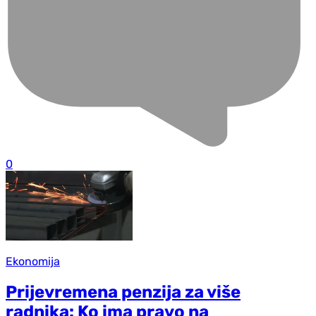
0
Ekonomija
Prijevremena penzija za više
radnika: Ko ima pravo na