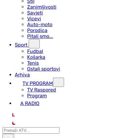
Stil
Zanimljivosti
Savjeti
Vicevi
Auto-moto
Porodica
Pitali smo...
Sport
Fudbal
Košarka
Tenis
Ostali sportovi
Arhiva
TV PROGRAM
ТV Raspored
Program
A RADIO
L