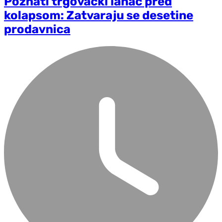
Poznati trgovački lanac pred
kolapsom: Zatvaraju se desetine
prodavnica