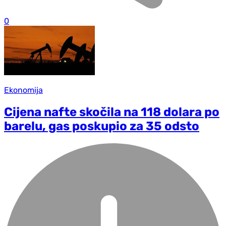
0
Ekonomija
Cijena nafte skočila na 118 dolara po
barelu, gas poskupio za 35 odsto