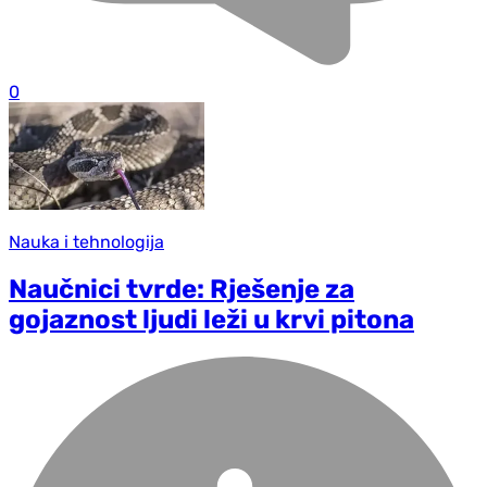
0
Nauka i tehnologija
Naučnici tvrde: Rješenje za
gojaznost ljudi leži u krvi pitona