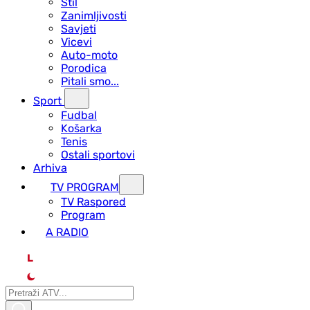
Stil
Zanimljivosti
Savjeti
Vicevi
Auto-moto
Porodica
Pitali smo...
Sport
Fudbal
Košarka
Tenis
Ostali sportovi
Arhiva
TV PROGRAM
ТV Raspored
Program
A RADIO
L