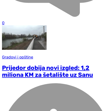
0
Gradovi i opštine
Prijedor dobija novi izgled: 1,2
miliona KM za šetalište uz Sanu