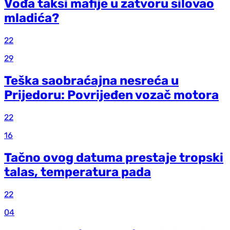
Vođa taksi mafije u zatvoru silovao
mladića?
22
29
Teška saobraćajna nesreća u
Prijedoru: Povrijeđen vozač motora
22
16
Tačno ovog datuma prestaje tropski
talas, temperatura pada
22
04