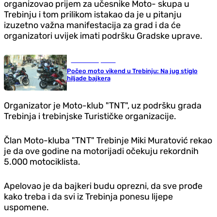
organizovao prijem za učesnike Moto- skupa u
Trebinju i tom prilikom istakao da je u pitanju
izuzetno važna manifestacija za grad i da će
organizatori uvijek imati podršku Gradske uprave.
Gradovi i opštine
Počeo moto vikend u Trebinju: Na jug stiglo
hiljade bajkera
Organizator je Moto-klub "TNT", uz podršku grada
Trebinja i trebinjske Turističke organizacije.
Član Moto-kluba "TNT" Trebinje Miki Muratović rekao
je da ove godine na motorijadi očekuju rekordnih
5.000 motociklista.
Apelovao je da bajkeri budu oprezni, da sve prođe
kako treba i da svi iz Trebinja ponesu lijepe
uspomene.