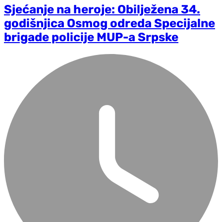
Sjećanje na heroje: Obilježena 34.
godišnjica Osmog odreda Specijalne
brigade policije MUP-a Srpske