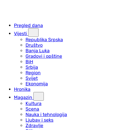
Pregled dana
Vijesti
Republika Srpska
Društvo
Banja Luka
Gradovi i opštine
BiH
Srbija
Region
Svijet
Ekonomija
Hronika
Magazin
Kultura
Scena
Nauka i tehnologija
Ljubav i seks
Zdravlje