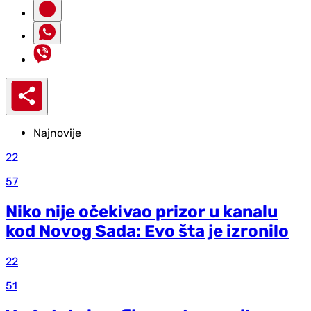
Najnovije
22
57
Niko nije očekivao prizor u kanalu
kod Novog Sada: Evo šta je izronilo
22
51