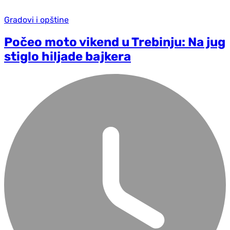
Gradovi i opštine
Počeo moto vikend u Trebinju: Na jug
stiglo hiljade bajkera