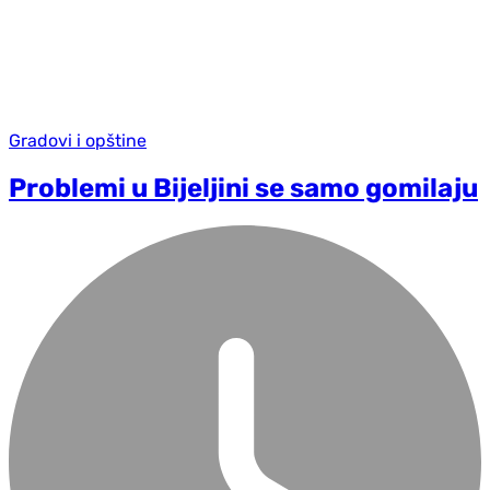
Gradovi i opštine
Problemi u Bijeljini se samo gomilaju