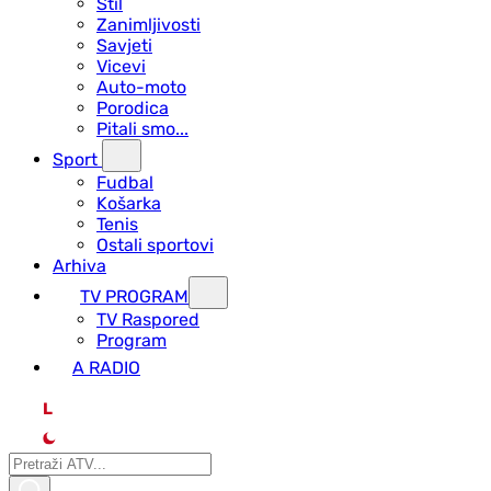
Stil
Zanimljivosti
Savjeti
Vicevi
Auto-moto
Porodica
Pitali smo...
Sport
Fudbal
Košarka
Tenis
Ostali sportovi
Arhiva
TV PROGRAM
ТV Raspored
Program
A RADIO
L