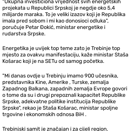
"Ukupna investiciona vrijednost svih energetskih
projekata u Republici Srpskoj je negdje oko 5,4
milijarde maraka. To je veliki izazov koji je Republika
imala pred sobom i mi kao donosioci odluka",
poručuje Petar Đokić, ministar energetike i
rudarstva Srpske.
Energetika je uvijek top teme zato je Trebinje top
mjesto za ovakvu manifestaciju, kaže ministar Staša
Košarac koji je na SETu od samog početka.
"Mi danas ovdje u Trebinju imamo 900 učesnika,
predstavnika Kine, Amerike , Turske, zemalja
Zapadnog Balkana, zapadnih zemalja Evrope govori
o tome da su i drugi prepoznali kapacitet Republike
Srpske, adekvatne politike institucija Republike
Srpske", rekao je Staša Košarac, ministar spoljne
trgovine i ekonomskih odnosa BiH .
Trebinjski samit je značajan i za cijeli region.