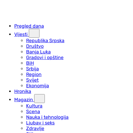
Pregled dana
Vijesti
Republika Srpska
Društvo
Banja Luka
Gradovi i opštine
BiH
Srbija
Region
Svijet
Ekonomija
Hronika
Magazin
Kultura
Scena
Nauka i tehnologija
Ljubav i seks
Zdravlje