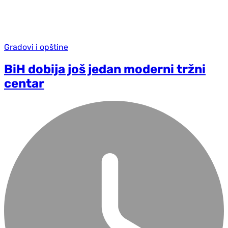
Gradovi i opštine
BiH dobija još jedan moderni tržni
centar