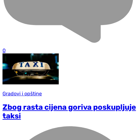
0
Gradovi i opštine
Zbog rasta cijena goriva poskupljuje
taksi