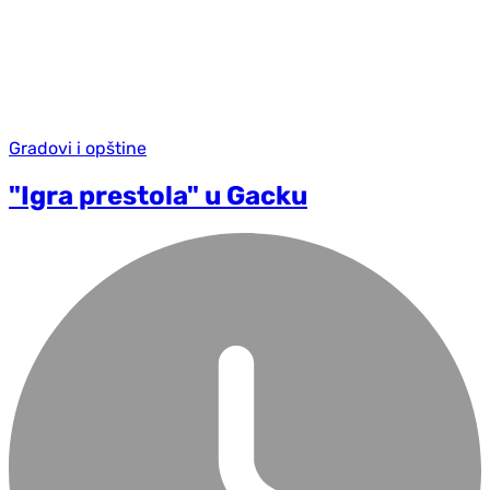
Gradovi i opštine
"Igra prestola" u Gacku