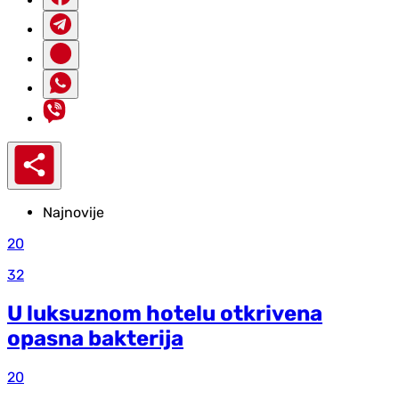
Najnovije
20
32
U luksuznom hotelu otkrivena
opasna bakterija
20