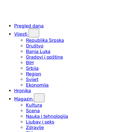
Pregled dana
Vijesti
Republika Srpska
Društvo
Banja Luka
Gradovi i opštine
BiH
Srbija
Region
Svijet
Ekonomija
Hronika
Magazin
Kultura
Scena
Nauka i tehnologija
Ljubav i seks
Zdravlje