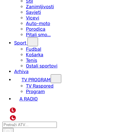
Stil
Zanimljivosti
Savjeti
Vicevi
Auto-moto
Porodica
Pitali smo...
Sport
Fudbal
Košarka
Tenis
Ostali sportovi
Arhiva
TV PROGRAM
ТV Raspored
Program
A RADIO
L