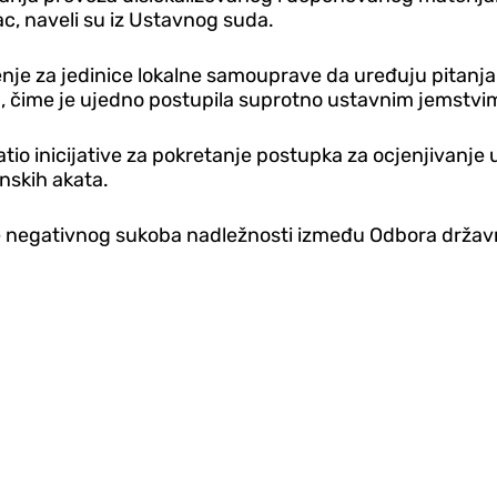
, naveli su iz Ustavnog suda.
e za jedinice lokalne samouprave da uređuju pitanja iz
, čime je ujedno postupila suprotno ustavnim jemstvi
vatio inicijative za pokretanje postupka za ocjenjivan
nskih akata.
je negativnog sukoba nadležnosti između Odbora državn