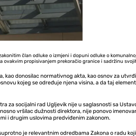
akonitim član odluke o izmjeni i dopuni odluke o komunalnoj
ta ovakvim propisivanjem prekoračio granice i sadržinu svoji
ča, kao donosilac normativnog akta, kao osnov za utvrđ
osnovu kojeg se određuje njena visina, a da taj eleme
.
a za socijalni rad Ugljevik nije u saglasnosti sa Ust
osno vršilac dužnosti direktora, nije ponovo imenova
remi i drugim uslovima predviđenim zakonom.
uprotno je relevantnim odredbama Zakona o radu kojima