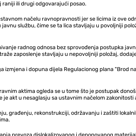
raniji ili drugi odgovarajući posao.
tavnom načelu ravnopravnosti jer se licima iz ove odr
avnu službu, čime se ta lica stavljaju u povoljniji polo
vanje radnog odnosa bez sprovođenja postupka javn
aže zaposlenje stavljaju u nepovoljniji položaj, dodaj
ga izmjena i dopuna dijela Regulacionog plana "Brod na
ravnim aktima ogleda se u tome što je postupak dono
je akt u nesaglasju sa ustavnim načelom zakonitosti 
ju, građenju, rekonstrukciji, održavanju i zaštiti loka
ima.
 prevoza dislokalizovanog i deponovanog materijala iz 