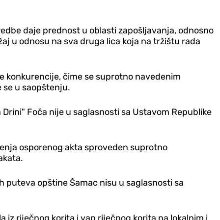
edbe daje prednost u oblasti zapošljavanja, odnosno
žaj u odnosu na sva druga lica koja na tržištu rada
e konkurencije, čime se suprotno navedenim
e se u saopštenju.
 Drini" Foča nije u saglasnosti sa Ustavom Republike
šenja osporenog akta sproveden suprotno
akata.
lnih puteva opštine Šamac nisu u saglasnosti sa
riječnog korita i van riječnog korita na lokalnim i