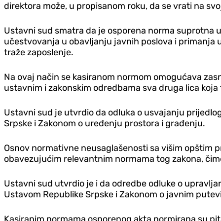
direktora može, u propisanom roku, da se vrati na svoj 
Ustavni sud smatra da je osporena norma suprotna us
učestvovanja u obavljanju javnih poslova i primanja u j
traže zaposlenje.
Na ovaj način se kasiranom normom omogućava zasni
ustavnim i zakonskim odredbama sva druga lica koja tr
Ustavni sud je utvrdio da odluka o usvajanju prijedlo
Srpske i Zakonom o uređenju prostora i građenju.
Osnov normativne neusaglašenosti sa višim opštim p
obavezujućim relevantnim normama tog zakona, čime 
Ustavni sud utvrdio je i da odredbe odluke o upravljan
Ustavom Republike Srpske i Zakonom o javnim putev
Kasiranim normama osporenog akta normirana su pitanja