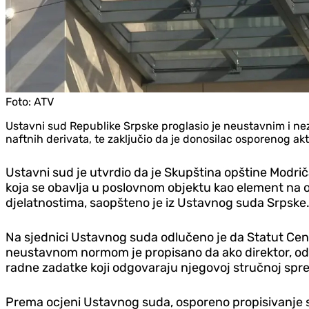
Foto:
ATV
Ustavni sud Republike Srpske proglasio je neustavnim i nez
naftnih derivata, te zaključio da je donosilac osporenog ak
Ustavni sud je utvrdio da je Skupština opštine Modri
koja se obavlja u poslovnom objektu kao element na 
djelatnostima, saopšteno je iz Ustavnog suda Srpske
Na sjednici Ustavnog suda odlučeno je da Statut Centr
neustavnom normom je propisano da ako direktor, odn
radne zadatke koji odgovaraju njegovoj stručnoj sp
Prema ocjeni Ustavnog suda, osporeno propisivanje s