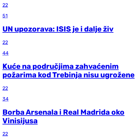
22
51
UN upozorava: ISIS je i dalje živ
22
44
Kuće na područjima zahvaćenim
požarima kod Trebinja nisu ugrožene
22
34
Borba Arsenala i Real Madrida oko
Vinisijusa
22