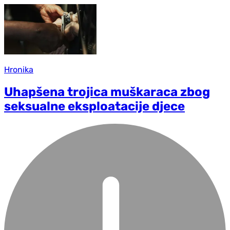
Hronika
Uhapšena trojica muškaraca zbog
seksualne eksploatacije djece