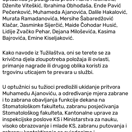
Dženite Viteškić, Ibrahima Obhođaša, Ende Pavić
Pečenković, Muhameda Ajanovića, Dalile Hakalović,
Murata Ramadanovića, Mersihe Šabaredžović
Klačar, Jasminke Sijerčić, Maide Čohodar Husić,
Lidije Zvačko Pehar, Dejana Miloševića, Kasima
Bajrovića, Emine Kiseljaković.
Kako navode iz Tužilaštva, oni se terete se za
krivična djela zloupotreba položaja ili ovlasti,
primanje nagrade ili drugog oblika koristi za
trgovinu uticajem te prevara u službi.
U optužnici su tužioci predložili ukidanje pritvora
Muhamedu Ajanoviću, a određivanje mjera zabrane
i to zabrana obavljanja funkcije dekana na
Stomatološkom fakultetu, zabranu posjećivanja
Stomatološkog fakulteta, Kantonalne uprave za
inspekcijske poslove KS i Ministarstva za nauku,
visoko obrazovanje i mlade KS, zabranu putovanja i