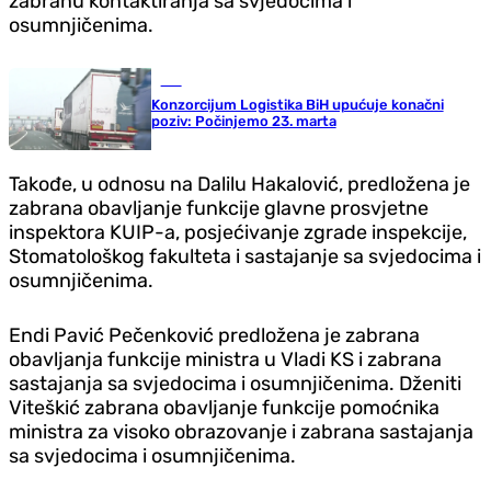
zabranu kontaktiranja sa svjedocima i
osumnjičenima.
BiH
Konzorcijum Logistika BiH upućuje konačni
poziv: Počinjemo 23. marta
Takođe, u odnosu na Dalilu Hakalović, predložena je
zabrana obavljanje funkcije glavne prosvjetne
inspektora KUIP-a, posjećivanje zgrade inspekcije,
Stomatološkog fakulteta i sastajanje sa svjedocima i
osumnjičenima.
Endi Pavić Pečenković predložena je zabrana
obavljanja funkcije ministra u Vladi KS i zabrana
sastajanja sa svjedocima i osumnjičenima. Dženiti
Viteškić zabrana obavljanje funkcije pomoćnika
ministra za visoko obrazovanje i zabrana sastajanja
sa svjedocima i osumnjičenima.