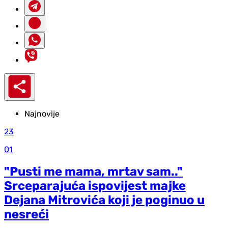
Najnovije
23
01
"Pusti me mama, mrtav sam.."
Srceparajuća ispovijest majke
Dejana Mitrovića koji je poginuo u
nesreći