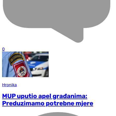
0
Hronika
MUP uputio apel građanima:
Preduzimamo potrebne mjere