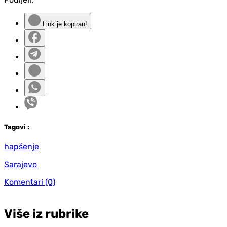
Link je kopiran!
Tag
ovi
:
hapšenje
Sarajevo
Komentari
(0)
Više iz rubrike