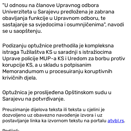
"U odnosu na članove Upravnog odbora
Univerziteta u Sarajevu predložena je zabrana
obavljanja funkcije u Upravnom odboru, te
sastajanje sa svjedocima i osumnjičenima", navodi
se u saopštenju.
Podizanju optužnice prethodila je kompleksna
istraga Tužilaštva KS u saradnji s istražiocima
Uprave policije MUP-a KS i Uredom za borbu protiv
korupcije KS, a u skladu s potpisanim
Memorandumom u procesuiranju koruptivnih
krivičnih djela.
Optužnica je proslijeđena Opštinskom sudu u
Sarajevu na potvrđivanje.
Preuzimanje dijelova teksta ili teksta u cjelini je
dozvoljeno uz obavezno navođenje izvora i uz
postavljanje linka ka izvornom tekstu na portalu
atvbl.rs
.
Podijeli: