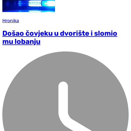
Hronika
Došao čovjeku u dvorište i slomio
mu lobanju