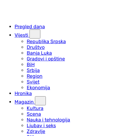
Pregled dana
Vijesti
Republika Srpska
Društvo
Banja Luka
Gradovi i opštine
BiH
Srbija
Region
Svijet
Ekonomija
Hronika
Magazin
Kultura
Scena
Nauka i tehnologija
Ljubav i seks
Zdravlje