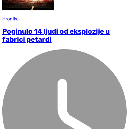
Hronika
Poginulo 14 ljudi od eksplozije u
fabrici petardi