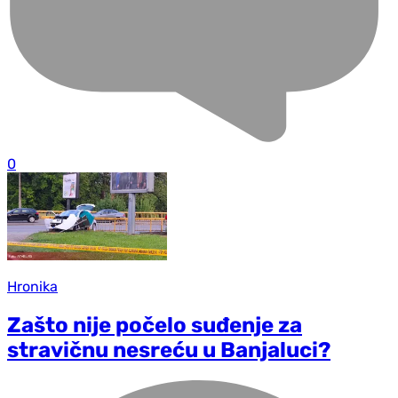
0
Hronika
Zašto nije počelo suđenje za
stravičnu nesreću u Banjaluci?