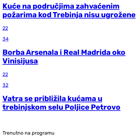
Kuće na područjima zahvaćenim
požarima kod Trebinja nisu ugrožene
22
34
Borba Arsenala i Real Madrida oko
Vinisijusa
22
32
Vatra se približila kućama u
trebinjskom selu Poljice Petrovo
Trenutno na programu