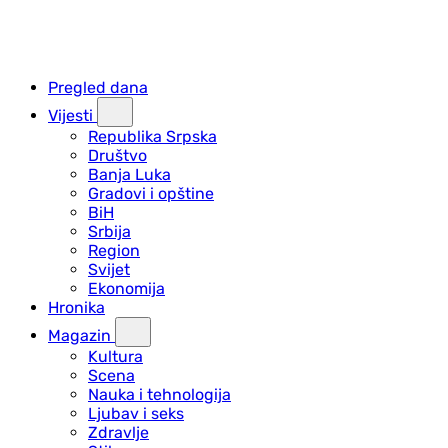
Pregled dana
Vijesti
Republika Srpska
Društvo
Banja Luka
Gradovi i opštine
BiH
Srbija
Region
Svijet
Ekonomija
Hronika
Magazin
Kultura
Scena
Nauka i tehnologija
Ljubav i seks
Zdravlje