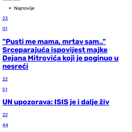
Najnovije
23
01
"Pusti me mama, mrtav sam.."
Srceparajuća ispovijest majke
Dejana Mitrovića koji je poginuo u
nesreći
22
51
UN upozorava: ISIS je i dalje živ
22
44