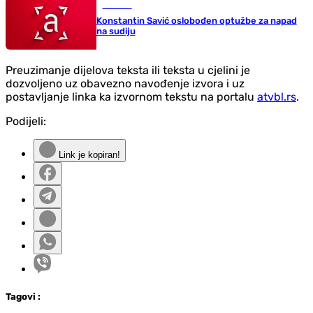
Hronika
Konstantin Savić oslobođen optužbe za napad
na sudiju
Preuzimanje dijelova teksta ili teksta u cjelini je
dozvoljeno uz obavezno navođenje izvora i uz
postavljanje linka ka izvornom tekstu na portalu
atvbl.rs
.
Podijeli:
Link je kopiran!
Tag
ovi
: