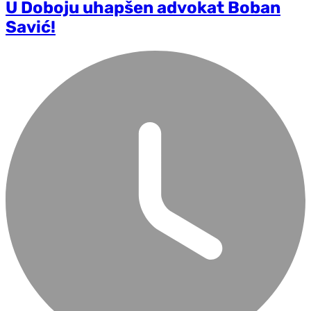
U Doboju uhapšen advokat Boban
Savić!