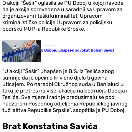
O akciji ”Šešir” oglasila se PU Doboj u kojoj navode
da je akcija sprovedena u saradnji sa Upravom za
organizovani i teški kriminalitet, Upravom
kriminalističke policije i Upravom za policijsku
podršku MUP-a Republike Srpske.
Hronika
U Doboju uhapšen advokat Boban Savić!
”U akciji ”Šešir” uhapšen je B.S. iz Teslića zbog
sumnje da je opčinio krivično djelo trgovina
uticajem. Po naredbi Okružnog suda u Banjaluci u
toku je pretres na više lokacija na području Doboja i
Teslića. Sve mjere i radnje preduzimaju se pod
nadzorom Posebnog odjeljenja Republičkog javnog
tužilaštva Republike Srpske”, saopštila je PU Doboj.
Brat Konstatina Savića