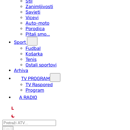
Stil
Zanimljivosti
Savjeti
Vicevi
Auto-moto
Porodica
Pitali smo...
Sport
Fudbal
Košarka
Tenis
Ostali sportovi
Arhiva
TV PROGRAM
ТV Raspored
Program
A RADIO
L