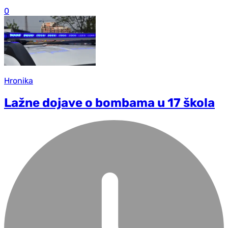
0
Hronika
Lažne dojave o bombama u 17 škola