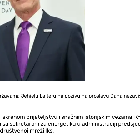
avama Jehielu Lajteru na pozivu na proslavu Dana nezavisno
a iskrenom prijateljstvu i snažnim istorijskim vezama
ram sa sekretarom za energetiku u administraciji pred
društvenoj mreži Iks.