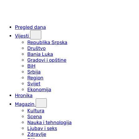
Pregled dana
Vijesti
Republika Srpska
Društvo
Banja Luka
Gradovi i opštine
BiH
Srbija
Region
Svijet
Ekonomija
Hronika
Magazin
Kultura
Scena
Nauka i tehnologija
Ljubav i seks
Zdravlje