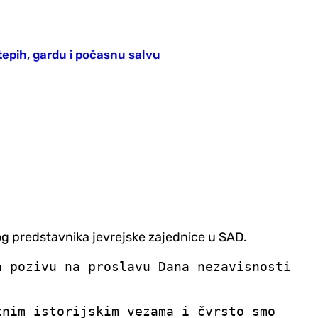
epih, gardu i počasnu salvu
tog predstavnika jevrejske zajednice u SAD.
a pozivu na proslavu Dana nezavisnosti
žnim istorijskim vezama i čvrsto smo