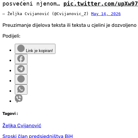
posvećeni njenom…
pic.twitter.com/upXw97
— Željka Cvijanović (@Cvijanovic_Z)
May 14, 2026
Preuzimanje dijelova teksta ili teksta u cjelini je dozvolje
Podijeli:
Link je kopiran!
Tag
ovi
:
Željka Cvijanović
Srpski član predsjedništva BiH