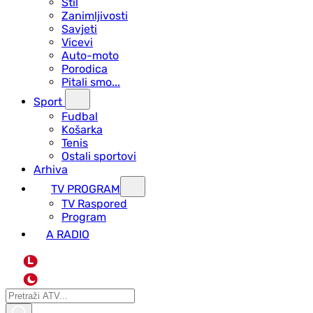
Stil
Zanimljivosti
Savjeti
Vicevi
Auto-moto
Porodica
Pitali smo...
Sport
Fudbal
Košarka
Tenis
Ostali sportovi
Arhiva
TV PROGRAM
ТV Raspored
Program
A RADIO
L