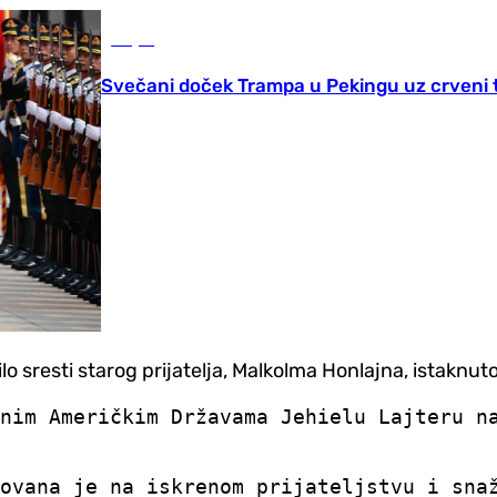
Svijet
Svečani doček Trampa u Pekingu uz crveni t
lo sresti starog prijatelja, Malkolma Honlajna, istaknu
nim Američkim Državama Jehielu Lajteru n
ovana je na iskrenom prijateljstvu i sna