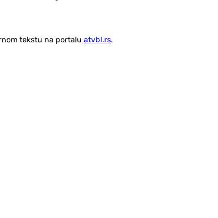
vornom tekstu na portalu
atvbl.rs
.