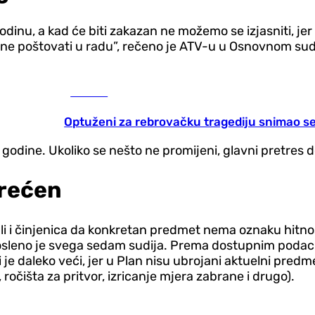
odinu, a kad će biti zakazan ne možemo se izjasniti, je
zne poštovati u radu”, rečeno je ATV-u u Osnovnom sud
Hronika
Optuženi za rebrovačku tragediju snimao se 
odine. Ukoliko se nešto ne promijeni, glavni pretres d
erećen
i i činjenica da konkretan predmet nema oznaku hitnost
sleno je svega sedam sudija. Prema dostupnim podacim
je daleko veći, jer u Plan nisu ubrojani aktuelni pred
ročišta za pritvor, izricanje mjera zabrane i drugo).