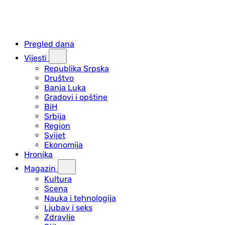
Pregled dana
Vijesti
Republika Srpska
Društvo
Banja Luka
Gradovi i opštine
BiH
Srbija
Region
Svijet
Ekonomija
Hronika
Magazin
Kultura
Scena
Nauka i tehnologija
Ljubav i seks
Zdravlje