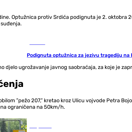
odine. Optužnica protiv Srdića podignuta je 2. oktobra
k suđenja.
Hronika
Podignuta optužnica za jezivu tragediju na
ično djelo ugrožavanje javnog saobraćaja, za koje je z
čenja
bilom ”pežo 207,” kretao kroz Ulicu vojvode Petra Bojov
ina ograničena na 50km/h.
Banja Luka