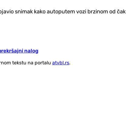
 objavio snimak kako autoputem vozi brzinom od čak
rekršajni nalog
vornom tekstu na portalu
atvbl.rs
.