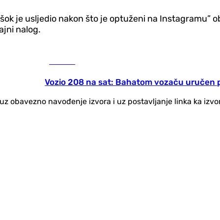
i šok je usljedio nakon što je optuženi na Instagramu”
jni nalog.
Hronika
Vozio 208 na sat: Bahatom vozaču uručen p
no uz obavezno navođenje izvora i uz postavljanje linka ka iz