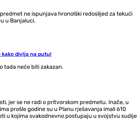
r predmet ne ispunjava hronolški redoslijed za tekući
u u Banjaluci.
kako divlja na putu!
o tada neće biti zakazan.
i, jer se ne radi o pritvorskom predmetu. Inače, u
a prošle godine su u Planu rješavanja imali 610
meti u kojima svakodnevno postupaju u svojstvu sudije