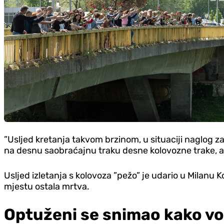
”Usljed kretanja takvom brzinom, u situaciji naglog zak
na desnu saobraćajnu traku desne kolovozne trake, a p
Usljed izletanja s kolovoza ”pežo” je udario u Milanu K
mjestu ostala mrtva.
Optuženi se snimao kako v