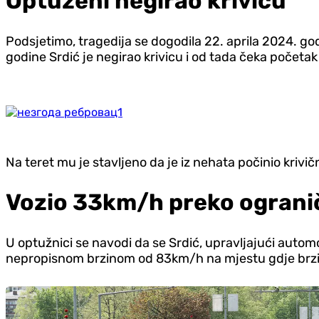
Optuženi negirao krivicu
Podsjetimo, tragedija se dogodila 22. aprila 2024. g
godine Srdić je negirao krivicu i od tada čeka početa
Na teret mu je stavljeno da je iz nehata počinio kriv
Vozio 33km/h preko ograni
U optužnici se navodi da se Srdić, upravljajući automo
nepropisnom brzinom od 83km/h na mjestu gdje brz