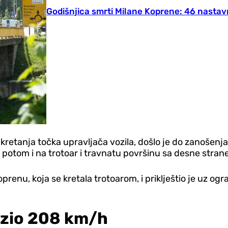
Godišnjica smrti Milane Koprene: 46 nastav
retanja točka upravljača vozila, došlo je do zanošenja i
otom i na trotoar i travnatu površinu sa desne strane 
oprenu, koja se kretala trotoarom, i priklještio je uz o
ozio 208 km/h