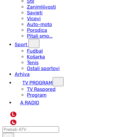
Stil
Zanimljivosti
Savjeti
Vicevi
Auto-moto
Porodica
Pitali smo...
Sport
Fudbal
Košarka
Tenis
Ostali sportovi
Arhiva
TV PROGRAM
ТV Raspored
Program
A RADIO
L