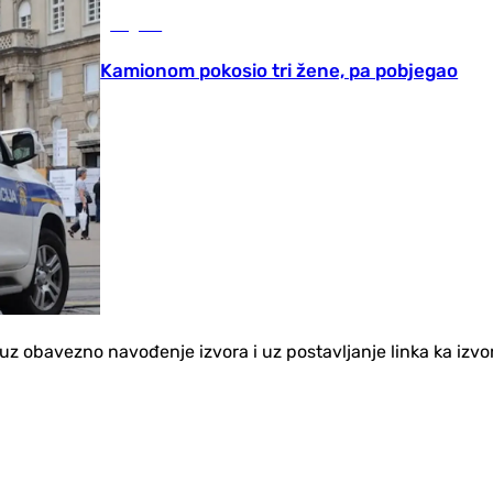
Region
Kamionom pokosio tri žene, pa pobjegao
no uz obavezno navođenje izvora i uz postavljanje linka ka iz