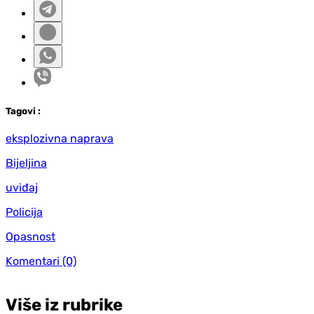
Tag
ovi
:
eksplozivna naprava
Bijeljina
uviđaj
Policija
Opasnost
Komentari
(0)
Više iz rubrike