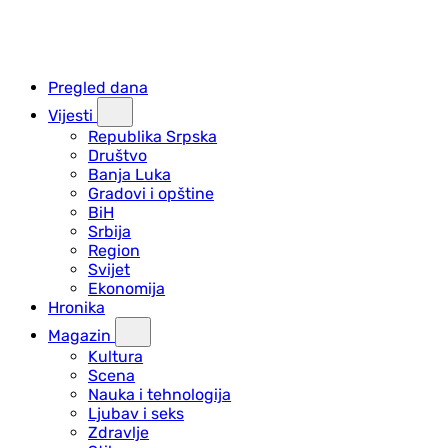
Pregled dana
Vijesti
Republika Srpska
Društvo
Banja Luka
Gradovi i opštine
BiH
Srbija
Region
Svijet
Ekonomija
Hronika
Magazin
Kultura
Scena
Nauka i tehnologija
Ljubav i seks
Zdravlje