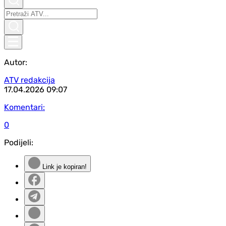
Autor:
ATV redakcija
17.04.2026
09:07
Komentari:
0
Podijeli:
Link je kopiran!