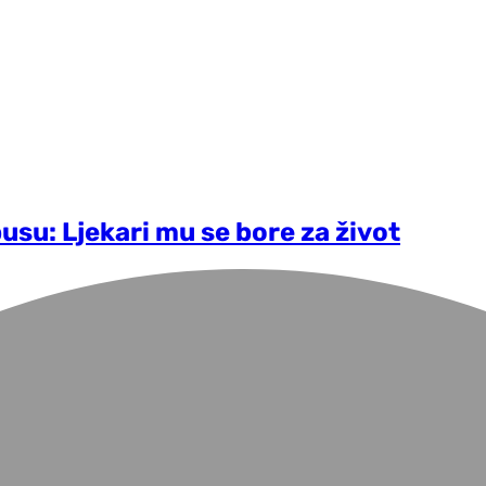
su: Ljekari mu se bore za život