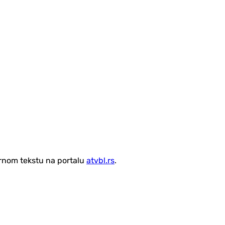
vornom tekstu na portalu
atvbl.rs
.