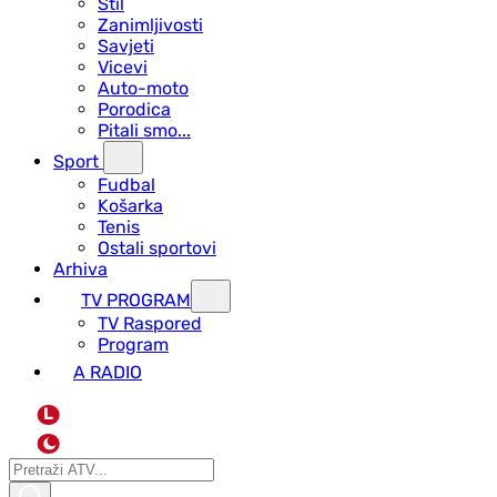
Stil
Zanimljivosti
Savjeti
Vicevi
Auto-moto
Porodica
Pitali smo...
Sport
Fudbal
Košarka
Tenis
Ostali sportovi
Arhiva
TV PROGRAM
ТV Raspored
Program
A RADIO
L