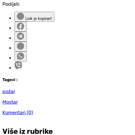
Podijeli:
Link je kopiran!
Tag
ovi
:
požar
Mostar
Komentari
(0)
Više iz rubrike