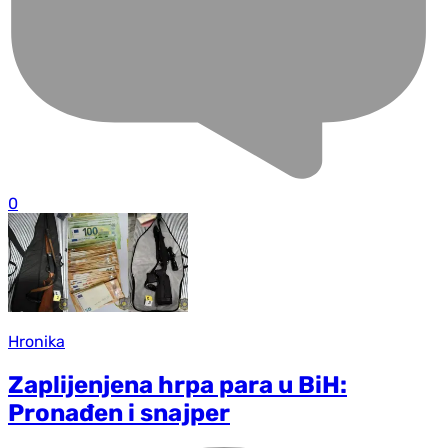
0
Hronika
Zaplijenjena hrpa para u BiH:
Pronađen i snajper