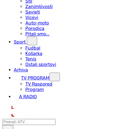
Stil
Zanimljivosti
Savjeti
Vicevi
Auto-moto
Porodica
Pitali smo...
Sport
Fudbal
Košarka
Tenis
Ostali sportovi
Arhiva
TV PROGRAM
ТV Raspored
Program
A RADIO
L