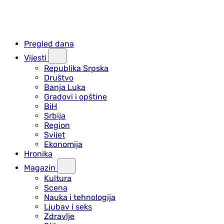
Pregled dana
Vijesti
Republika Srpska
Društvo
Banja Luka
Gradovi i opštine
BiH
Srbija
Region
Svijet
Ekonomija
Hronika
Magazin
Kultura
Scena
Nauka i tehnologija
Ljubav i seks
Zdravlje