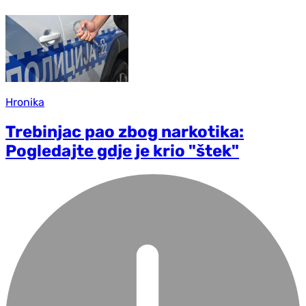
Hronika
Trebinjac pao zbog narkotika:
Pogledajte gdje je krio "štek"