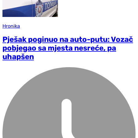
Hronika
Pješak poginuo na auto-putu: Vozač
pobjegao sa mjesta nesreće, pa
uhapšen