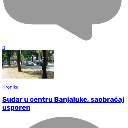
0
Hronika
Sudar u centru Banjaluke, saobraćaj
usporen