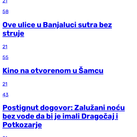
21
58
Ove ulice u Banjaluci sutra bez
struje
21
55
Kino na otvorenom u Šamcu
21
43
Postignut dogovor: Zalužani noću
bez vode da bi je imali Dragočaj i
Potkozarje