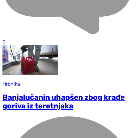
0
Hronika
Banjalučanin uhapšen zbog krađe
goriva iz teretnjaka