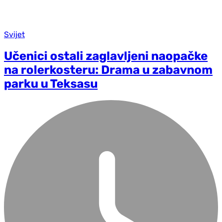
Svijet
Učenici ostali zaglavljeni naopačke
na rolerkosteru: Drama u zabavnom
parku u Teksasu