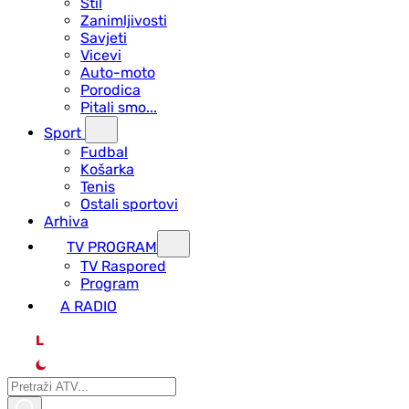
Stil
Zanimljivosti
Savjeti
Vicevi
Auto-moto
Porodica
Pitali smo...
Sport
Fudbal
Košarka
Tenis
Ostali sportovi
Arhiva
TV PROGRAM
ТV Raspored
Program
A RADIO
L