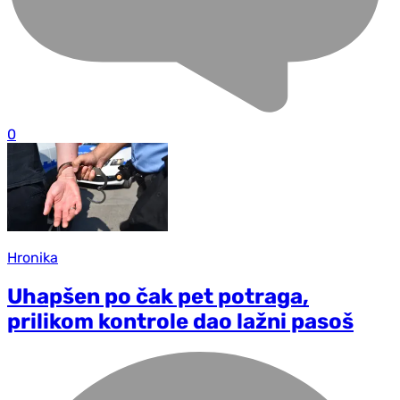
0
Hronika
Uhapšen po čak pet potraga,
prilikom kontrole dao lažni pasoš