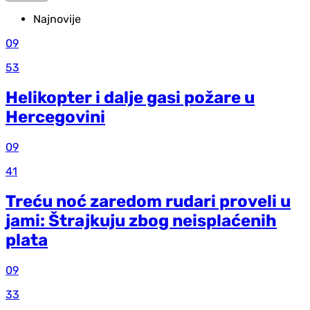
Najnovije
09
53
Helikopter i dalje gasi požare u
Hercegovini
09
41
Treću noć zaredom rudari proveli u
jami: Štrajkuju zbog neisplaćenih
plata
09
33