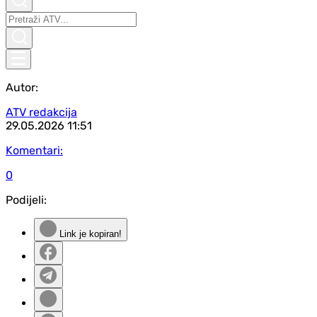
Autor:
ATV redakcija
29.05.2026
11:51
Komentari:
0
Podijeli:
Link je kopiran!