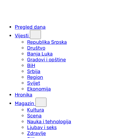
Pregled dana
Vijesti
Republika Srpska
Društvo
Banja Luka
Gradovi i opštine
BiH
Srbija
Region
Svijet
Ekonomija
Hronika
Magazin
Kultura
Scena
Nauka i tehnologija
Ljubav i seks
Zdravlje