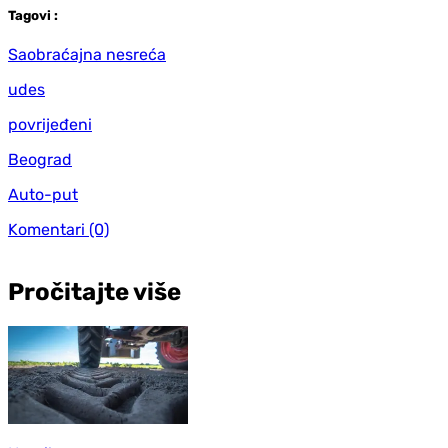
Tag
ovi
:
Saobraćajna nesreća
udes
povrijeđeni
Beograd
Auto-put
Komentari
(0)
Pročitajte više