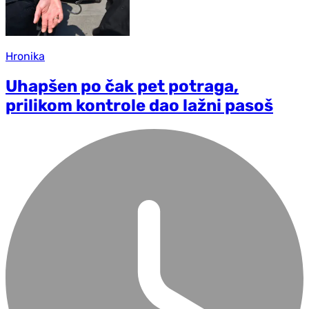
Hronika
Uhapšen po čak pet potraga,
prilikom kontrole dao lažni pasoš