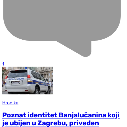
1
Hronika
Poznat identitet Banjalučanina koji
je ubijen u Zagrebu, priveden