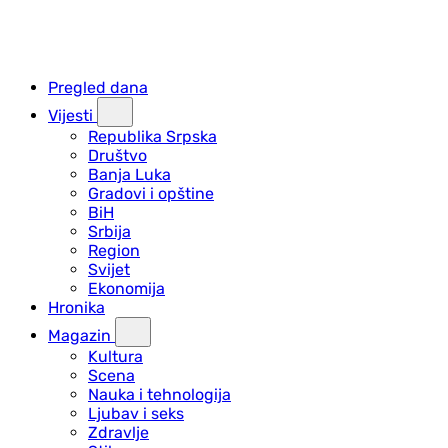
Pregled dana
Vijesti
Republika Srpska
Društvo
Banja Luka
Gradovi i opštine
BiH
Srbija
Region
Svijet
Ekonomija
Hronika
Magazin
Kultura
Scena
Nauka i tehnologija
Ljubav i seks
Zdravlje