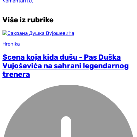
Komentari
(0)
Više iz rubrike
Hronika
Scena koja kida dušu - Pas Duška
Vujoševića na sahrani legendarnog
trenera