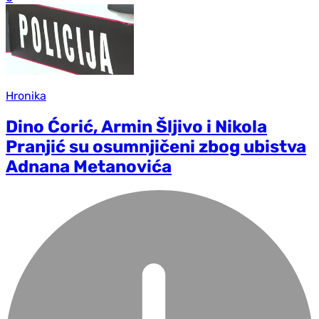
Hronika
Dino Ćorić, Armin Šljivo i Nikola
Pranjić su osumnjičeni zbog ubistva
Adnana Metanovića