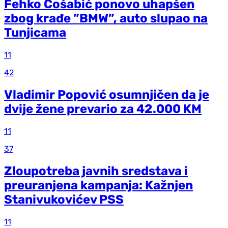
Fehko Ćošabić ponovo uhapšen
zbog krađe ”BMW”, auto slupao na
Tunjicama
11
42
Vladimir Popović osumnjičen da je
dvije žene prevario za 42.000 KM
11
37
Zloupotreba javnih sredstava i
preuranjena kampanja: Kažnjen
Stanivukovićev PSS
11