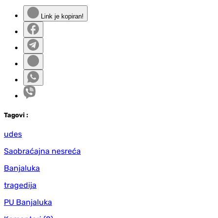
Link je kopiran!
Tag
ovi
:
udes
Saobraćajna nesreća
Banjaluka
tragedija
PU Banjaluka