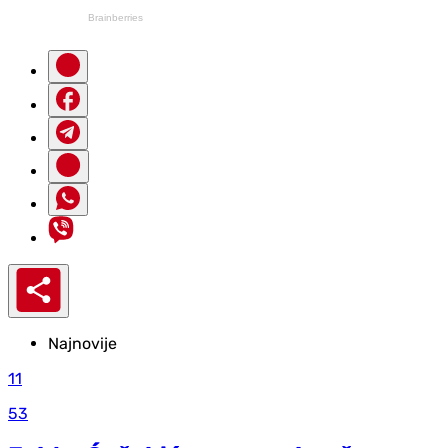
Najnovije
11
53