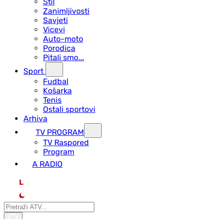
Stil
Zanimljivosti
Savjeti
Vicevi
Auto-moto
Porodica
Pitali smo...
Sport
Fudbal
Košarka
Tenis
Ostali sportovi
Arhiva
TV PROGRAM
ТV Raspored
Program
A RADIO
L