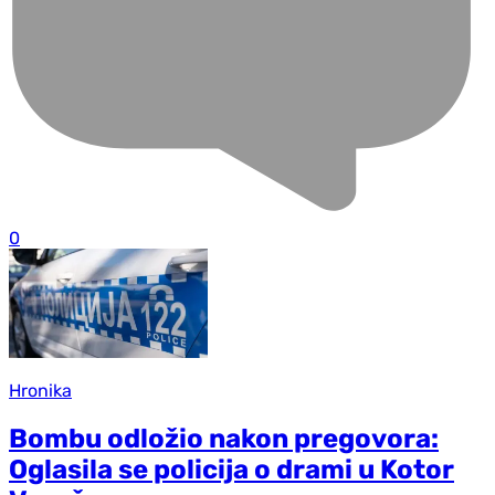
0
Hronika
Bombu odložio nakon pregovora:
Oglasila se policija o drami u Kotor