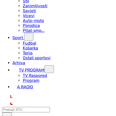
Stil
Zanimljivosti
Savjeti
Vicevi
Auto-moto
Porodica
Pitali smo...
Sport
Fudbal
Košarka
Tenis
Ostali sportovi
Arhiva
TV PROGRAM
ТV Raspored
Program
A RADIO
L