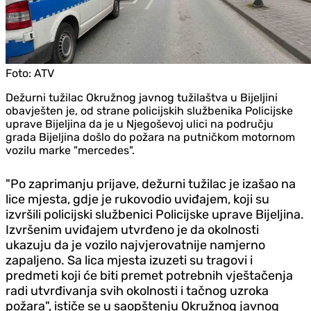
Foto:
ATV
Dežurni tužilac Okružnog javnog tužilaštva u Bijeljini
obavješten je, od strane policijskih službenika Policijske
uprave Bijeljina da je u Njegoševoj ulici na području
grada Bijeljina došlo do požara na putničkom motornom
vozilu marke "mercedes".
"Po zaprimanju prijave, dežurni tužilac je izašao na
lice mjesta, gdje je rukovodio uviđajem, koji su
izvršili policijski službenici Policijske uprave Bijeljina.
Izvršenim uviđajem utvrđeno je da okolnosti
ukazuju da je vozilo najvjerovatnije namjerno
zapaljeno. Sa lica mjesta izuzeti su tragovi i
predmeti koji će biti premet potrebnih vještačenja
radi utvrđivanja svih okolnosti i tačnog uzroka
požara", ističe se u saopštenju Okružnog javnog