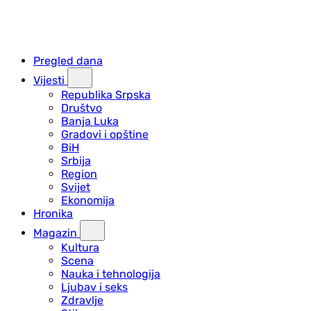
Pregled dana
Vijesti
Republika Srpska
Društvo
Banja Luka
Gradovi i opštine
BiH
Srbija
Region
Svijet
Ekonomija
Hronika
Magazin
Kultura
Scena
Nauka i tehnologija
Ljubav i seks
Zdravlje