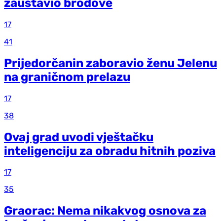
zaustavio brodove
17
41
Prijedorčanin zaboravio ženu Jelenu
na graničnom prelazu
17
38
Ovaj grad uvodi vještačku
inteligenciju za obradu hitnih poziva
17
35
Graorac: Nema nikakvog osnova za