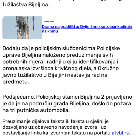
tužilaštva Bijeljina.
Svijet
Drama na gradilištu: Dvije žene se zabarikadirale
na kranu
Dodaju da je policijskim službenicima Policijske
uprave Bijeljina naloženo preduzimanje svih
potrebnih mjera i radnji u cilju identifikovanja i
pronalaska izvršioca krivičnog djela, a Okružno
javno tužilaštvo u Bijeljini nastavlja rad na
predmetu.
Podsjećamo, Policijskoj stanici Bijeljina 2 prijavljeno
je da je na području grada Bijeljina, došlo do požara
na tri putnička automobila.
Preuzimanje dijelova teksta ili teksta u cjelini je
dozvoljeno uz obavezno navođenje izvora i uz
postavljanje linka ka izvornom tekstu na portalu
atvbl.rs
.