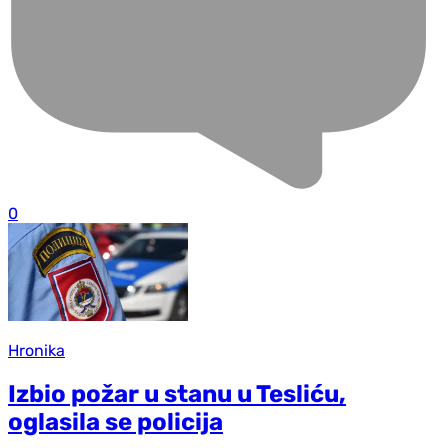
0
Hronika
Izbio požar u stanu u Tesliću,
oglasila se policija