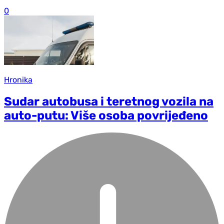
0
Hronika
Sudar autobusa i teretnog vozila na
auto-putu: Više osoba povrijeđeno