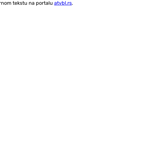
vornom tekstu na portalu
atvbl.rs
.