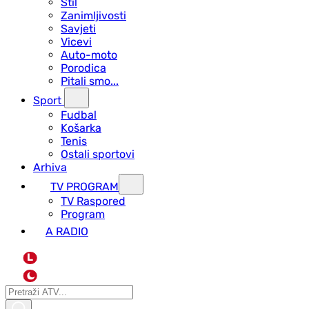
Stil
Zanimljivosti
Savjeti
Vicevi
Auto-moto
Porodica
Pitali smo...
Sport
Fudbal
Košarka
Tenis
Ostali sportovi
Arhiva
TV PROGRAM
ТV Raspored
Program
A RADIO
L