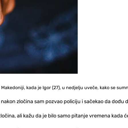
Makedoniji, kada je Igor (27), u nedjelju uveče, kako se sumn
e nakon zločina sam pozvao policiju i sačekao da dođu 
očina, ali kažu da je bilo samo pitanje vremena kada ć