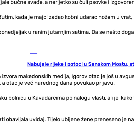
jale bučne svađe, a nerijetko su čuli psovke i izgovore
eđutim, kada je majci zadao kobni udarac nožem u vrat, n
ponedjeljak u ranim jutarnjim satima. Da se nešto događa
BiH
Nabujale rijeke i potoci u Sanskom Mostu, s
 izvora makedonskih medija, Igorov otac je još u avgus
, a otac je već narednog dana povukao prijavu.
jsku bolnicu u Kavadarcima po nalogu vlasti, ali je, ka
ti obavljala uviđaj. Tijelo ubijene žene preneseno je na