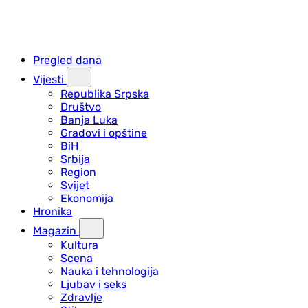
Pregled dana
Vijesti
Republika Srpska
Društvo
Banja Luka
Gradovi i opštine
BiH
Srbija
Region
Svijet
Ekonomija
Hronika
Magazin
Kultura
Scena
Nauka i tehnologija
Ljubav i seks
Zdravlje