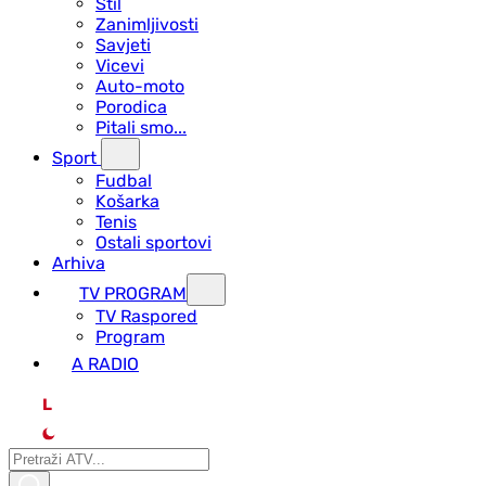
Stil
Zanimljivosti
Savjeti
Vicevi
Auto-moto
Porodica
Pitali smo...
Sport
Fudbal
Košarka
Tenis
Ostali sportovi
Arhiva
TV PROGRAM
ТV Raspored
Program
A RADIO
L