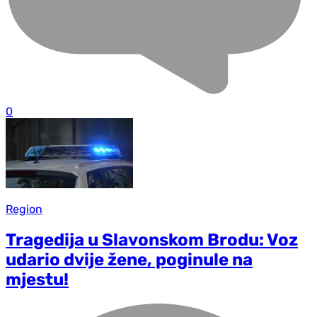
0
Region
Tragedija u Slavonskom Brodu: Voz
udario dvije žene, poginule na
mjestu!