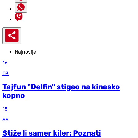
Najnovije
16
03
Tajfun "Delfin" stigao na kinesko
kopno
15
55
Stiže li samer kiler: Poznati