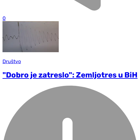
0
Društvo
"Dobro je zatreslo": Zemljotres u BiH