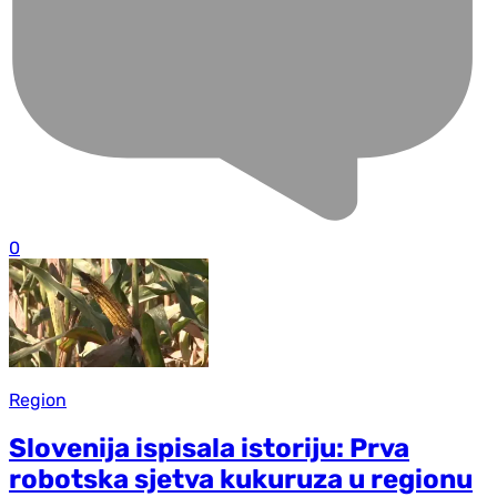
0
Region
Slovenija ispisala istoriju: Prva
robotska sjetva kukuruza u regionu