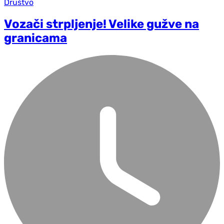
Društvo
Vozači strpljenje! Velike gužve na
granicama