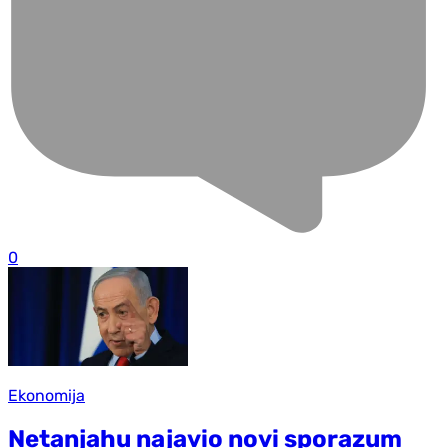
0
Ekonomija
Netanjahu najavio novi sporazum