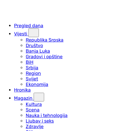
Pregled dana
Vijesti
Republika Srpska
Društvo
Banja Luka
Gradovi i opštine
BiH
Srbija
Region
Svijet
Ekonomija
Hronika
Magazin
Kultura
Scena
Nauka i tehnologija
Ljubav i seks
Zdravlje