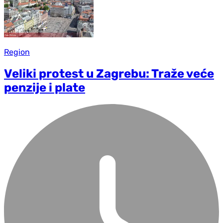
Region
Veliki protest u Zagrebu: Traže veće
penzije i plate