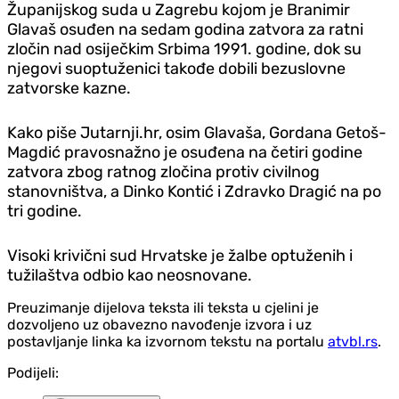
Županijskog suda u Zagrebu kojom je Branimir
Glavaš osuđen na sedam godina zatvora za ratni
zločin nad osiječkim Srbima 1991. godine, dok su
njegovi suoptuženici takođe dobili bezuslovne
zatvorske kazne.
Kako piše Jutarnji.hr, osim Glavaša, Gordana Getoš-
Magdić pravosnažno je osuđena na četiri godine
zatvora zbog ratnog zločina protiv civilnog
stanovništva, a Dinko Kontić i Zdravko Dragić na po
tri godine.
Visoki krivični sud Hrvatske je žalbe optuženih i
tužilaštva odbio kao neosnovane.
Preuzimanje dijelova teksta ili teksta u cjelini je
dozvoljeno uz obavezno navođenje izvora i uz
postavljanje linka ka izvornom tekstu na portalu
atvbl.rs
.
Podijeli: