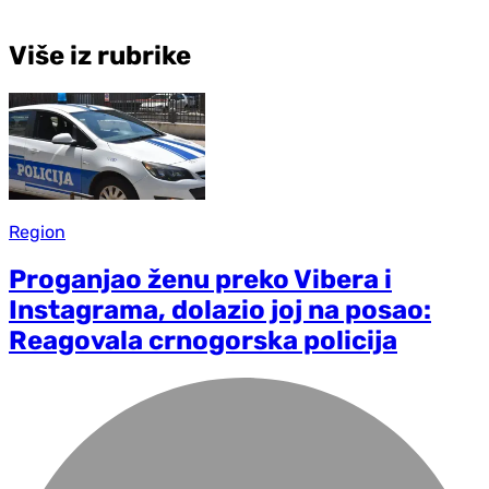
Više iz rubrike
Region
Proganjao ženu preko Vibera i
Instagrama, dolazio joj na posao:
Reagovala crnogorska policija