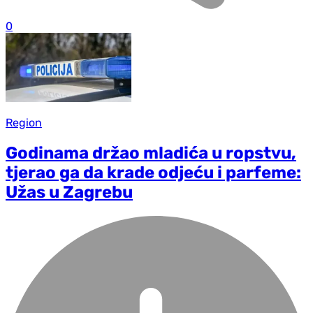
0
Region
Godinama držao mladića u ropstvu,
tjerao ga da krade odjeću i parfeme:
Užas u Zagrebu