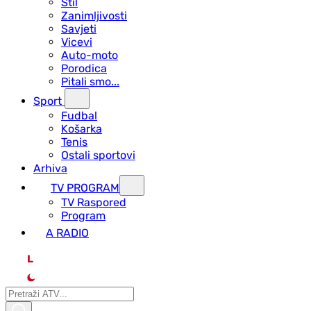
Stil
Zanimljivosti
Savjeti
Vicevi
Auto-moto
Porodica
Pitali smo...
Sport
Fudbal
Košarka
Tenis
Ostali sportovi
Arhiva
TV PROGRAM
ТV Raspored
Program
A RADIO
L