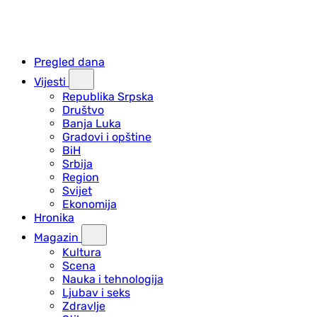
Pregled dana
Vijesti
Republika Srpska
Društvo
Banja Luka
Gradovi i opštine
BiH
Srbija
Region
Svijet
Ekonomija
Hronika
Magazin
Kultura
Scena
Nauka i tehnologija
Ljubav i seks
Zdravlje