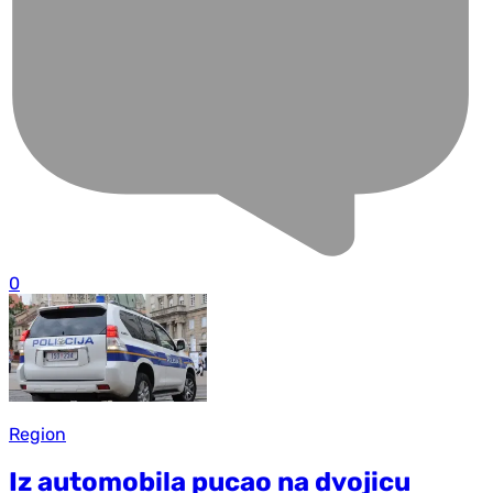
0
Region
Iz automobila pucao na dvojicu