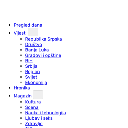
Pregled dana
Vijesti
Republika Srpska
Društvo
Banja Luka
Gradovi i opštine
BiH
Srbija
Region
Svijet
Ekonomija
Hronika
Magazin
Kultura
Scena
Nauka i tehnologija
Ljubav i seks
Zdravlje