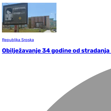
Republika Srpska
Obilježavanje 34 godine od stradanja 