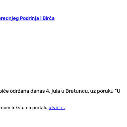
rednjeg Podrinja i Birča
iće održana danas 4. jula u Bratuncu, uz poruku "U
vornom tekstu na portalu
atvbl.rs
.