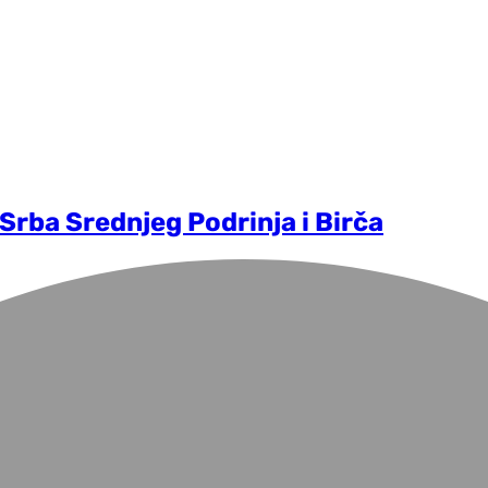
Srba Srednjeg Podrinja i Birča