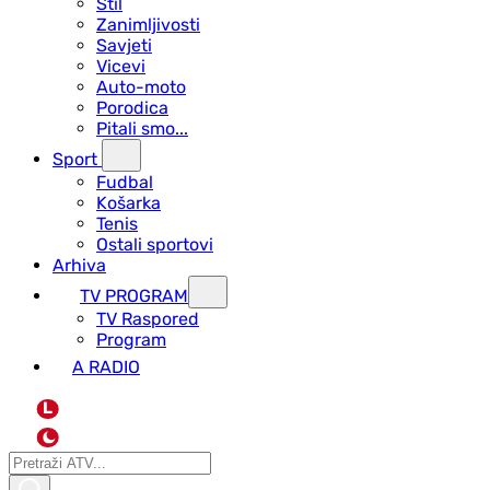
Stil
Zanimljivosti
Savjeti
Vicevi
Auto-moto
Porodica
Pitali smo...
Sport
Fudbal
Košarka
Tenis
Ostali sportovi
Arhiva
TV PROGRAM
ТV Raspored
Program
A RADIO
L