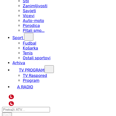
Stil
Zanimljivosti
Savjeti
Vicevi
Auto-moto
Porodica
Pitali smo...
Sport
Fudbal
Košarka
Tenis
Ostali sportovi
Arhiva
TV PROGRAM
ТV Raspored
Program
A RADIO
L