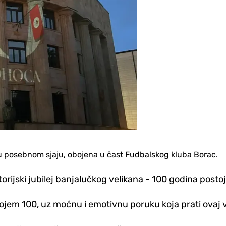
a u posebnom sjaju, obojena u čast Fudbalskog kluba Borac.
storijski jubilej banjalučkog velikana - 100 godina posto
ojem 100, uz moćnu i emotivnu poruku koja prati ovaj vi