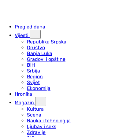
Pregled dana
Vijesti
Republika Srpska
Društvo
Banja Luka
Gradovi i opštine
BiH
Srbija
Region
Svijet
Ekonomija
Hronika
Magazin
Kultura
Scena
Nauka i tehnologija
Ljubav i seks
Zdravlje