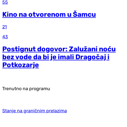
55
Kino na otvorenom u Šamcu
21
43
Postignut dogovor: Zalužani noću
bez vode da bi je imali Dragočaj i
Potkozarje
Trenutno na programu
Stanje na graničnim prelazima