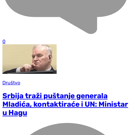
0
Društvo
Srbija traži puštanje generala
Mladića, kontaktiraće i UN: Ministar
u Hagu