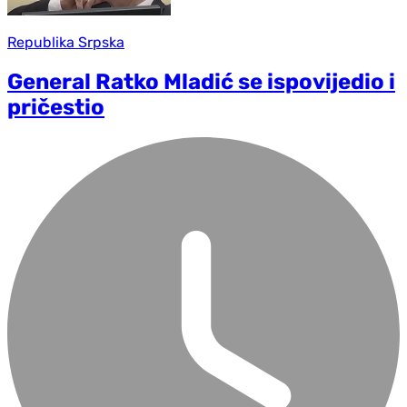
Republika Srpska
General Ratko Mladić se ispovijedio i
pričestio