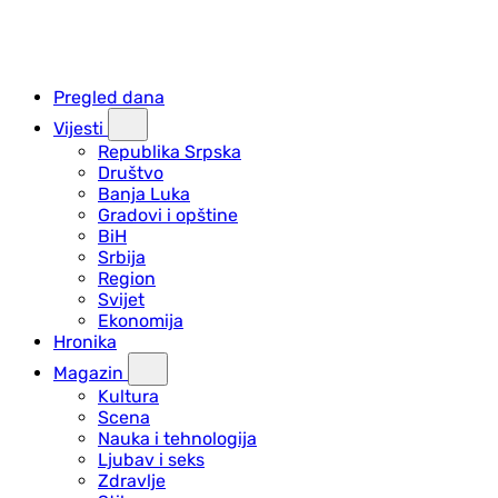
Pregled dana
Vijesti
Republika Srpska
Društvo
Banja Luka
Gradovi i opštine
BiH
Srbija
Region
Svijet
Ekonomija
Hronika
Magazin
Kultura
Scena
Nauka i tehnologija
Ljubav i seks
Zdravlje