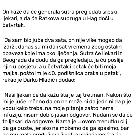
On kaže da će generala sutra pregledati srpski
ljekari, a da će Ratkova supruga u Hag doći u
četvrtak.
"Ja sam bio juče dva sata, on nije više mogao da
izdrži, danas su mi dali sat vremena zbog ostalih
obaveza koje ima oko liječenja. Sutra će ljekari iz
Beograda da dođu da ga pregledaju, ja ću poslije
njih u posjetu, a u četvrtak i petak će biti moja
majka, pošto im je 60. godišnjica braka u petak",
rekao je Darko Mladić i dodao:
"Naši ljekari će da kažu šta je taj tretman. Nakon što
mi je juče rečeno da on ne može ni da jede ni da pije
vodu kako treba, na moje pitanje zašto nema
infuziju, nisam dobio jasan odgovor. Nadam se da će
to ljekari da odgovre. Nama je u ovom trenutku cilj
da ga puste, jer ako ne možemo da ga spasimo, bar
da mu malo produžimo život, a vidjećemo šta će