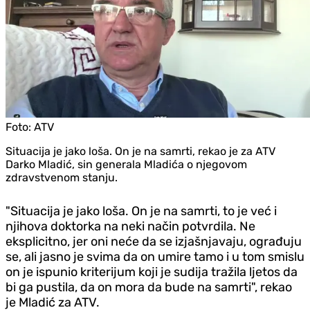
Foto:
ATV
Situacija je jako loša. On je na samrti, rekao je za ATV
Darko Mladić, sin generala Mladića o njegovom
zdravstvenom stanju.
"Situacija je jako loša. On je na samrti, to je već i
njihova doktorka na neki način potvrdila. Ne
eksplicitno, jer oni neće da se izjašnjavaju, ograđuju
se, ali jasno je svima da on umire tamo i u tom smislu
on je ispunio kriterijum koji je sudija tražila ljetos da
bi ga pustila, da on mora da bude na samrti", rekao
je Mladić za ATV.