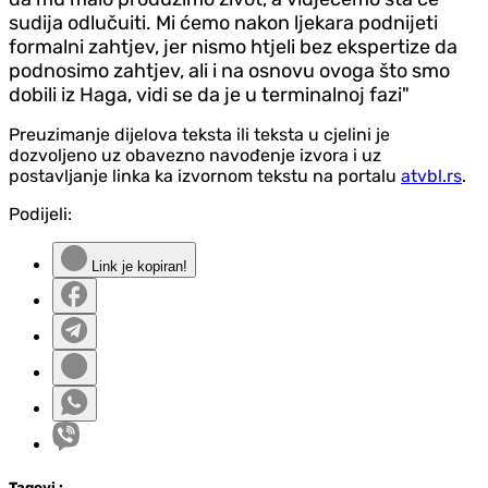
sudija odlučuiti. Mi ćemo nakon ljekara podnijeti
formalni zahtjev, jer nismo htjeli bez ekspertize da
podnosimo zahtjev, ali i na osnovu ovoga što smo
dobili iz Haga, vidi se da je u terminalnoj fazi"
Preuzimanje dijelova teksta ili teksta u cjelini je
dozvoljeno uz obavezno navođenje izvora i uz
postavljanje linka ka izvornom tekstu na portalu
atvbl.rs
.
Podijeli:
Link je kopiran!
Tag
ovi
: