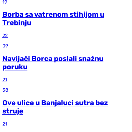
19
Borba sa vatrenom stihijom u
Trebinju
22
09
Navijači Borca poslali snažnu
poruku
21
58
Ove ulice u Banjaluci sutra bez
struje
21