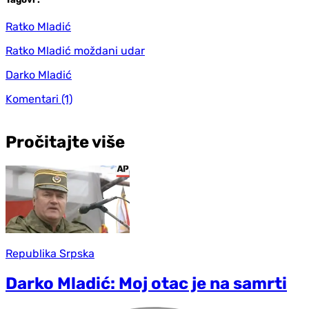
Ratko Mladić
Ratko Mladić moždani udar
Darko Mladić
Komentari
(1)
Pročitajte više
Republika Srpska
Darko Mladić: Moj otac je na samrti