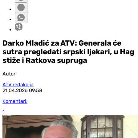
Darko Mladić za ATV: Generala će
sutra pregledati srpski ljekari, u Hag
stiže i Ratkova supruga
Autor:
ATV redakcija
21.04.2026
09:58
Komentari:
1