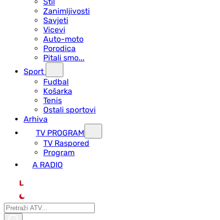
Stil
Zanimljivosti
Savjeti
Vicevi
Auto-moto
Porodica
Pitali smo...
Sport
Fudbal
Košarka
Tenis
Ostali sportovi
Arhiva
TV PROGRAM
ТV Raspored
Program
A RADIO
L