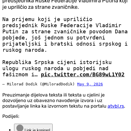
predsjednika Ruske Federacije Vladimira Putina koji
je upriličio za strane zvaničnike.
Na prijemu koji je upriličio
predsjednik Ruske Federacije Vladimir
Putin za strane zvaničnike povodom Dana
pobjede, još jednom su potvrđeni
prijateljski i bratski odnosi srpskog i
ruskog naroda.
Republika Srpska cijeni istorijsku
ulogu ruskog naroda u pobjedi nad
fašizmom i…
pic.twitter.com/BG89wL1Y02
— Milorad Dodik (@MiloradDodik)
May 9, 2026
Preuzimanje dijelova teksta ili teksta u cjelini je
dozvoljeno uz obavezno navođenje izvora i uz
postavljanje linka ka izvornom tekstu na portalu
atvbl.rs
.
Podijeli:
Link je kopiran!