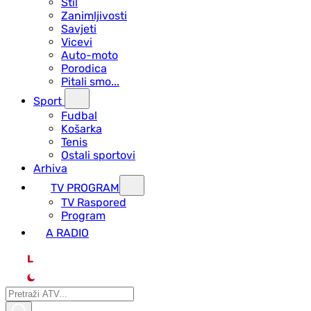
Stil
Zanimljivosti
Savjeti
Vicevi
Auto-moto
Porodica
Pitali smo...
Sport
Fudbal
Košarka
Tenis
Ostali sportovi
Arhiva
TV PROGRAM
ТV Raspored
Program
A RADIO
L