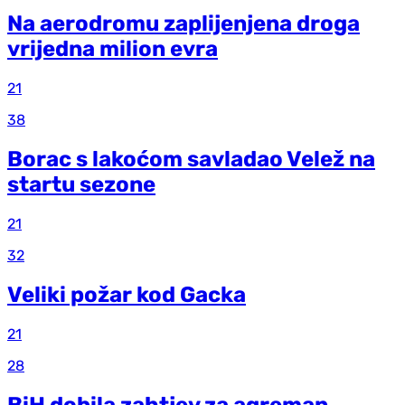
Na aerodromu zaplijenjena droga
vrijedna milion evra
21
38
Borac s lakoćom savladao Velež na
startu sezone
21
32
Veliki požar kod Gacka
21
28
BiH dobila zahtjev za agreman