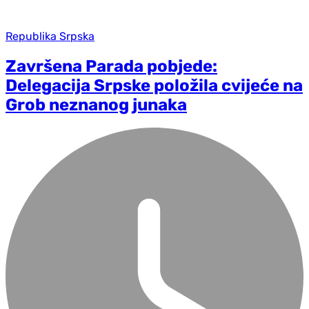
Republika Srpska
Završena Parada pobjede:
Delegacija Srpske položila cvijeće na
Grob neznanog junaka