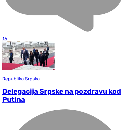
16
Republika Srpska
Delegacija Srpske na pozdravu kod
Putina