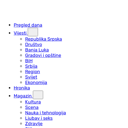
Pregled dana
Vijesti
Republika Srpska
Društvo
Banja Luka
Gradovi i opštine
BiH
Srbija
Region
Svijet
Ekonomija
Hronika
Magazin
Kultura
Scena
Nauka i tehnologija
Ljubav i seks
Zdravlje